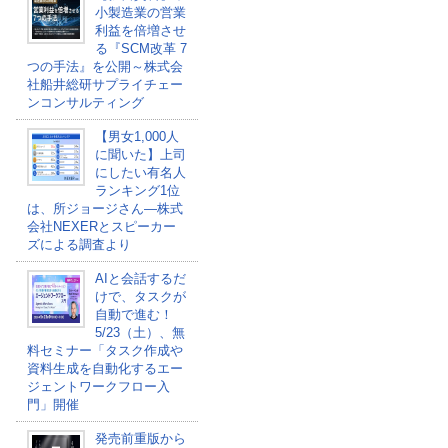
小製造業の営業
利益を倍増させ
る『SCM改革 7
つの手法』を公開～株式会
社船井総研サプライチェー
ンコンサルティング
【男女1,000人
に聞いた】上司
にしたい有名人
ランキング1位
は、所ジョージさん―株式
会社NEXERとスピーカー
ズによる調査より
AIと会話するだ
けで、タスクが
自動で進む！
5/23（土）、無
料セミナー「タスク作成や
資料生成を自動化するエー
ジェントワークフロー入
門」開催
発売前重版から