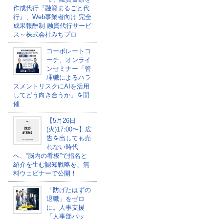
作成代行『融資まるごと代
行』、Web事業者向け 完全
成果報酬制 融資代行サービ
ス～株式会社みちプロ
コーポレートコ
ーチ、オンライ
ンセミナー「管
理職によるハラ
スメントリスクにAIを活用
してどう向き合うか」を開
催
【5月26日
(火)17:00〜】広
告を出しても売
れない時代
へ、“脳内の看板”で指名と
紹介を生む認知戦略を、無
料ウェビナーで公開！
「防げたはずの
退職」をゼロ
に。人事支援
「人事部パッ