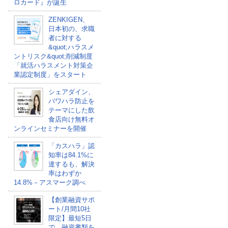
ロカード』が誕生
ZENKIGEN、
日本初の、求職
者に対する
&quot;ハラスメ
ントリスク&quot;削減制度
「就活ハラスメント対策企
業認定制度」をスタート
シェアダイン、
パワハラ防止を
テーマにした飲
食店向け無料オ
ンラインセミナーを開催
「カスハラ」認
知率は84.1%に
達するも、解決
率はわずか
14.8%－アスマーク調べ
【創業融資サポ
ート/月間10社
限定】最短5日
で、融資書類を