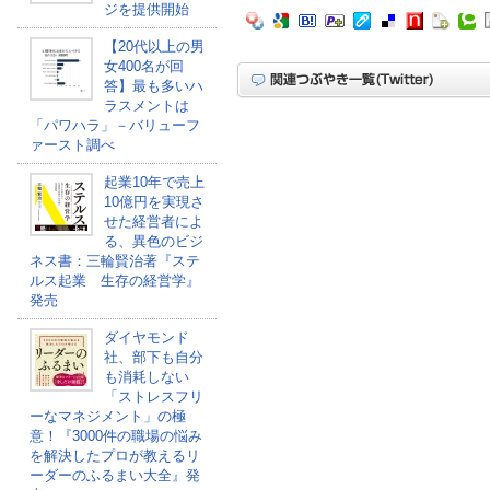
ジを提供開始
【20代以上の男
女400名が回
答】最も多いハ
ラスメントは
「パワハラ」－バリューフ
ァースト調べ
起業10年で売上
10億円を実現さ
せた経営者によ
る、異色のビジ
ネス書：三輪賢治著『ステ
ルス起業 生存の経営学』
発売
ダイヤモンド
社、部下も自分
も消耗しない
「ストレスフリ
ーなマネジメント」の極
意！『3000件の職場の悩み
を解決したプロが教えるリ
ーダーのふるまい大全』発