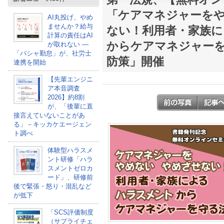
「ケアマネジャーを
AI丸投げ、やめ
ませんか？給与
ない！利用者・家族
計算の責任はAI
からケアマネジャー
が取れない ―
「パシャ勤怠」が、社労士
防策」開催
連携を開始
【先輩エンジニ
ア本音調査
2026】約8割
が、「後輩に直
接言えていないことがあ
る」－キッカケエージェン
ト調べ
体験型ハラスメ
ント研修「ハラ
スメントゼロカ
ード」、研修前
後で緊張・怒り・混乱など
が低下
「SCS評価制度
（サプライチェ