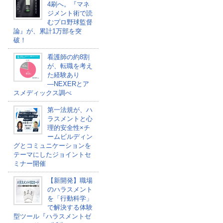
4刷へ。『マネ
ジメント術で読
むプロ野球監督
論』が、累計1万部を突
破！
看護師の約8割
が、転職を考え
た経験あり
―NEXERとア
スメディックス調べ
第一法規が、ハ
ラスメントと心
理的安全性×チ
ームビルディン
グとコミュニケーションを
テーマにしたジョイントセ
ミナー開催
【新開発】職場
のハラスメント
を「行動科学」
で解決する体験
型ツール『ハラスメントゼ