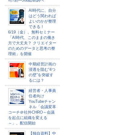
司7割―Job総研調べ
AI時代に、自分
はどう関われば
よいのかが整理
できる！
6/19（金）、無料セミナー
「AI時代、このままの働き
方で大丈夫？ クリエイター
のためのデータと思考の整
理術」を開催
中期経営計画の
浸透を阻む“4つ
の壁”を突破す
るには？
経営者・人事責
任者向け
YouTubeチャン
ネル「会議変革
コーチ＠社外CHRO～会議
を起点に組織を変える
～」、配信開始
【独自資料】中