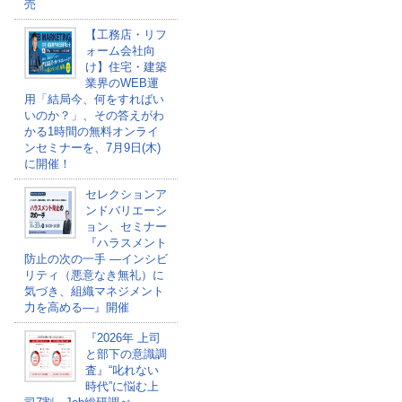
売
【工務店・リフ
ォーム会社向
け】住宅・建築
業界のWEB運
用「結局今、何をすればい
いのか？」、その答えがわ
かる1時間の無料オンライ
ンセミナーを、7月9日(木)
に開催！
セレクションア
ンドバリエーシ
ョン、セミナー
『ハラスメント
防止の次の一手 ―インシビ
リティ（悪意なき無礼）に
気づき、組織マネジメント
力を高める―』開催
『2026年 上司
と部下の意識調
査』“叱れない
時代”に悩む上