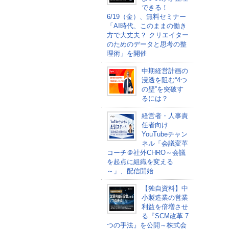
できる！
6/19（金）、無料セミナー
「AI時代、このままの働き
方で大丈夫？ クリエイター
のためのデータと思考の整
理術」を開催
中期経営計画の
浸透を阻む“4つ
の壁”を突破す
るには？
経営者・人事責
任者向け
YouTubeチャン
ネル「会議変革
コーチ＠社外CHRO～会議
を起点に組織を変える
～」、配信開始
【独自資料】中
小製造業の営業
利益を倍増させ
る『SCM改革 7
つの手法』を公開～株式会