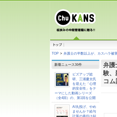
TOP
>
弁護士の半数以上が、カスハラ被
弁護
新着ニュース30件
験、
ビズアップ総
研、三浦慶太氏
コム
を迎えた「心理
的安全性」をテ
ーマにした動画シリーズ
（全4回）の、第1回を公開
AI丸投げ、やめ
ませんか？給与
計算の責任はAI