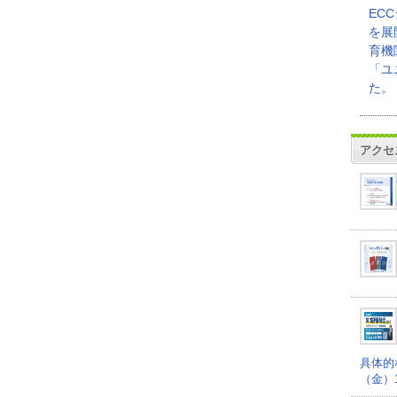
EC
を展
育機
「ユ
た。
アクセ
具体的
（金）16