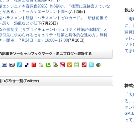
輩エンジニア本音調査2026】約8割が、「後輩に直接言えていな
株式
とがある」－キッカケエージェント調べ
(7月26日)
型ハラスメント研修「ハラスメントゼロカード」、研修前後で
「実
・怒り・混乱などが低下
(7月23日)
に、
CS評価制度（サプライチェーンセキュリティ対策評価制度）と
開発
取引先に求められるセキュリティ対策と具体的な進め方」無料
ャレ
ー開催 、7月24日（金）16:00～17:00
(7月18日)
フト
てま
株式
「大
る。
マン
GA
って