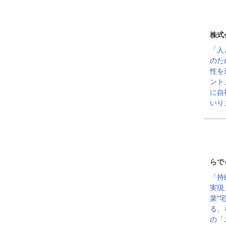
株式
「人
のた
性を
ント
に自
いり
らで
「持
実現
菜″
る、
の「