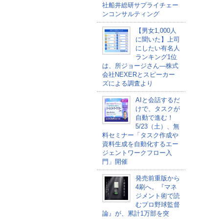
社船井総研サプライチェー
ンコンサルティング
【男女1,000人
に聞いた】上司
にしたい有名人
ランキング1位
は、所ジョージさん―株式
会社NEXERとスピーカー
ズによる調査より
AIと会話するだ
けで、タスクが
自動で進む！
5/23（土）、無
料セミナー「タスク作成や
資料生成を自動化するエー
ジェントワークフロー入
門」開催
発売前重版から
4刷へ。『マネ
ジメント術で読
むプロ野球監督
論』が、累計1万部を突