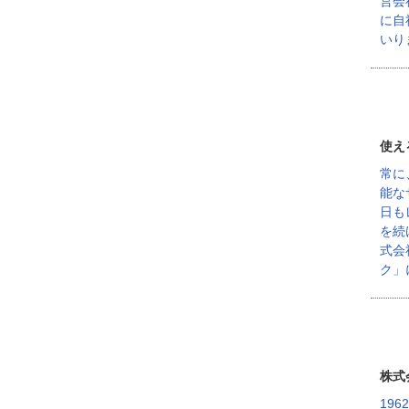
営会
に自
いり
使え
常に
能な
日も
を続
式会
ク」
株式
19