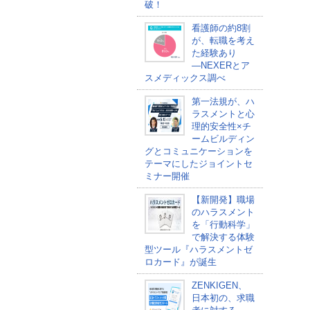
破！
看護師の約8割
が、転職を考え
た経験あり
―NEXERとア
スメディックス調べ
第一法規が、ハ
ラスメントと心
理的安全性×チ
ームビルディン
グとコミュニケーションを
テーマにしたジョイントセ
ミナー開催
【新開発】職場
のハラスメント
を「行動科学」
で解決する体験
型ツール『ハラスメントゼ
ロカード』が誕生
ZENKIGEN、
日本初の、求職