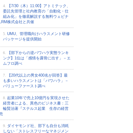
4.
【7/30（木）11:00】アトミテック、
委託先管理と社内教育の「自動化・仕
組み化」を徹底解説する無料ウェビナ
LRM株式会社と共催
5.
UMU、管理職向けハラスメント研修
パッケージを提供開始
6.
【部下からの逆パワハラ実態ランキ
ング】1位は「感情を露骨に出す」－エ
ムフロ調べ
7.
【20代以上の男女400名が回答】最
も多いハラスメントは「パワハラ」－
バリューファースト調べ
8.
起業10年で売上10億円を実現させた
経営者による、異色のビジネス書：三
輪賢治著『ステルス起業 生存の経営
売
9.
ダイヤモンド社、部下も自分も消耗
しない「ストレスフリーなマネジメン