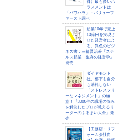
答】最も多いハ
ラスメントは
「パワハラ」－バリューフ
ァースト調べ
起業10年で売上
10億円を実現さ
せた経営者によ
る、異色のビジ
ネス書：三輪賢治著『ステ
ルス起業 生存の経営学』
発売
ダイヤモンド
社、部下も自分
も消耗しない
「ストレスフリ
ーなマネジメント」の極
意！『3000件の職場の悩み
を解決したプロが教えるリ
ーダーのふるまい大全』発
売
【工務店・リフ
ォーム会社向