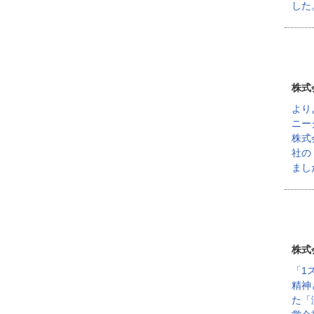
した
株式
より
ニー
株式
社の
まし
株式
「1
精神
た「