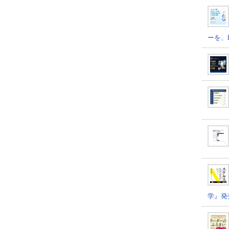
ーを、
学』発