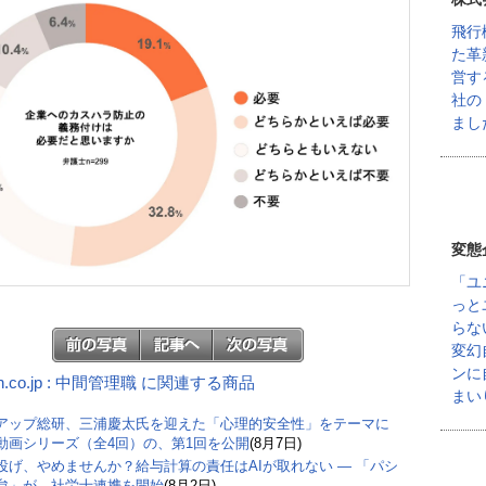
飛行
た革
営す
社の
まし
変態
「ユ
っと
らな
変幻
ンに
n.co.jp : 中間管理職 に関連する商品
まい
アップ総研、三浦慶太氏を迎えた「心理的安全性」をテーマに
動画シリーズ（全4回）の、第1回を公開
(8月7日)
丸投げ、やめませんか？給与計算の責任はAIが取れない ― 「パシ
怠」が、社労士連携を開始
(8月2日)