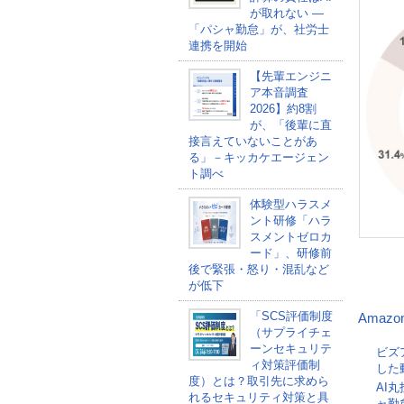
が取れない ―
「パシャ勤怠」が、社労士
連携を開始
【先輩エンジニ
ア本音調査
2026】約8割
が、「後輩に直
接言えていないことがあ
る」－キッカケエージェン
ト調べ
体験型ハラスメ
ント研修「ハラ
スメントゼロカ
ード」、研修前
後で緊張・怒り・混乱など
が低下
「SCS評価制度
Amazo
（サプライチェ
ーンセキュリテ
ビズ
ィ対策評価制
した
度）とは？取引先に求めら
AI
れるセキュリティ対策と具
ャ勤