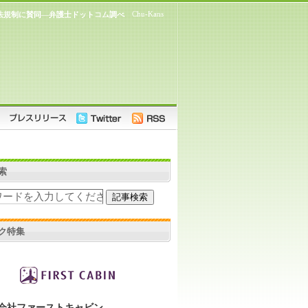
Chu-Kans
法規制に賛同―弁護士ドットコム調べ
索
ク特集
会社ファーストキャビン