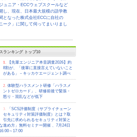
Cジュニア・ECCウェブスクールなど
開し、現在、日本最大規模の語学教
関となった株式会社ECCに自社の
ニーク」に関して伺ってまいりまし
スランキング トップ10
1.
【先輩エンジニア本音調査2026】約
8割が、「後輩に直接言えていないこと
がある」－キッカケエージェント調べ
2.
体験型ハラスメント研修「ハラスメ
ントゼロカード」、研修前後で緊張・
怒り・混乱などが低下
3.
「SCS評価制度（サプライチェーン
セキュリティ対策評価制度）とは？取
引先に求められるセキュリティ対策と
な進め方」無料セミナー開催 、7月24日
:00～17:00