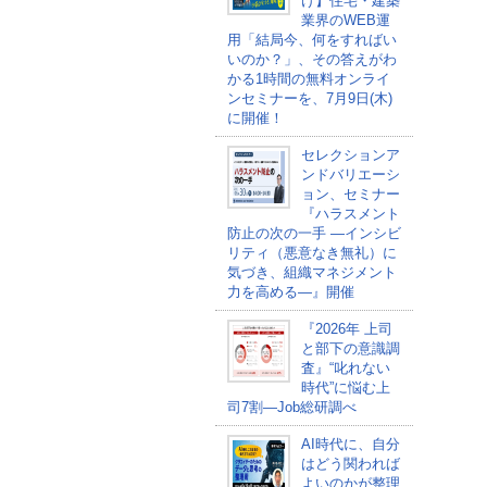
け】住宅・建築
業界のWEB運
用「結局今、何をすればい
いのか？」、その答えがわ
かる1時間の無料オンライ
ンセミナーを、7月9日(木)
に開催！
セレクションア
ンドバリエーシ
ョン、セミナー
『ハラスメント
防止の次の一手 ―インシビ
リティ（悪意なき無礼）に
気づき、組織マネジメント
力を高める―』開催
『2026年 上司
と部下の意識調
査』“叱れない
時代”に悩む上
司7割―Job総研調べ
AI時代に、自分
はどう関われば
よいのかが整理