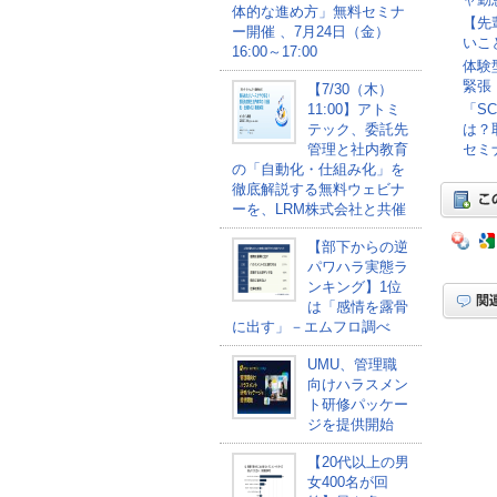
体的な進め方」無料セミナ
【先
ー開催 、7月24日（金）
いこ
16:00～17:00
体験
緊張
【7/30（木）
「S
11:00】アトミ
は？
テック、委託先
セミナ
管理と社内教育
の「自動化・仕組み化」を
徹底解説する無料ウェビナ
ーを、LRM株式会社と共催
【部下からの逆
パワハラ実態ラ
ンキング】1位
は「感情を露骨
に出す」－エムフロ調べ
UMU、管理職
向けハラスメン
ト研修パッケー
ジを提供開始
【20代以上の男
女400名が回