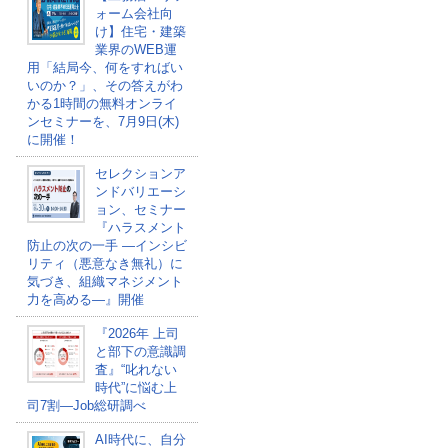
ォーム会社向
け】住宅・建築
業界のWEB運
用「結局今、何をすればい
いのか？」、その答えがわ
かる1時間の無料オンライ
ンセミナーを、7月9日(木)
に開催！
セレクションア
ンドバリエーシ
ョン、セミナー
『ハラスメント
防止の次の一手 ―インシビ
リティ（悪意なき無礼）に
気づき、組織マネジメント
力を高める―』開催
『2026年 上司
と部下の意識調
査』“叱れない
時代”に悩む上
司7割―Job総研調べ
AI時代に、自分