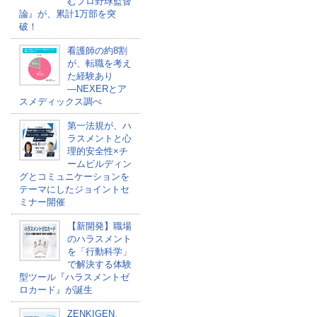
むプロ野球監督
論』が、累計1万部を突
破！
看護師の約8割
が、転職を考え
た経験あり
―NEXERとア
スメディックス調べ
第一法規が、ハ
ラスメントと心
理的安全性×チ
ームビルディン
グとコミュニケーションを
テーマにしたジョイントセ
ミナー開催
【新開発】職場
のハラスメント
を「行動科学」
で解決する体験
型ツール『ハラスメントゼ
ロカード』が誕生
ZENKIGEN、