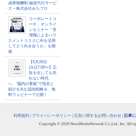
成果報酬制 融資代行サービ
ス～株式会社みちプロ
コーポレートコ
ーチ、オンライ
ンセミナー「管
理職によるハラ
スメントリスクにAIを活用
してどう向き合うか」を開
催
【5月26日
(火)17:00〜】広
告を出しても売
れない時代
へ、“脳内の看板”で指名と
紹介を生む認知戦略を、無
料ウェビナーで公開！
利用規約
|
プライバシーポリシー
|
広告に関するお問い合わせ
|
記事に
Copyright © 2026 NewsMediaNetwork Co.,Ltd., Inc. All righ