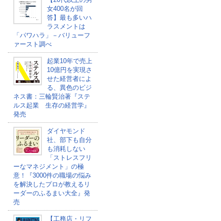
女400名が回
答】最も多いハ
ラスメントは
「パワハラ」－バリューフ
ァースト調べ
起業10年で売上
10億円を実現さ
せた経営者によ
る、異色のビジ
ネス書：三輪賢治著『ステ
ルス起業 生存の経営学』
発売
ダイヤモンド
社、部下も自分
も消耗しない
「ストレスフリ
ーなマネジメント」の極
意！『3000件の職場の悩み
を解決したプロが教えるリ
ーダーのふるまい大全』発
売
【工務店・リフ