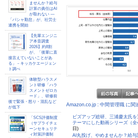
ませんか？給与
計算の責任はAI
が取れない ―
「パシャ勤怠」が、社労士
連携を開始
【先輩エンジニ
ア本音調査
2026】約8割
が、「後輩に直
接言えていないことがあ
る」－キッカケエージェン
ト調べ
体験型ハラスメ
ント研修「ハラ
スメントゼロカ
ード」、研修前
後で緊張・怒り・混乱など
Amazon.co.jp : 中間管理職 
が低下
ビズアップ総研、三浦慶太氏を
「SCS評価制度
テーマにした動画シリーズ（全
（サプライチェ
日)
ーンセキュリテ
ィ対策評価制
AI丸投げ、やめませんか？給与