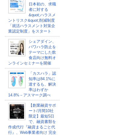
日本初の、求職
者に対する
&quot;ハラスメ
ントリスク&quot;削減制度
「就活ハラスメント対策企
業認定制度」をスタート
シェアダイン、
パワハラ防止を
テーマにした飲
食店向け無料オ
ンラインセミナーを開催
「カスハラ」認
知率は84.1%に
達するも、解決
率はわずか
14.8%－アスマーク調べ
【創業融資サポ
ート/月間10社
限定】最短5日
で、融資書類を
作成代行『融資まるごと代
行』、Web事業者向け 完全