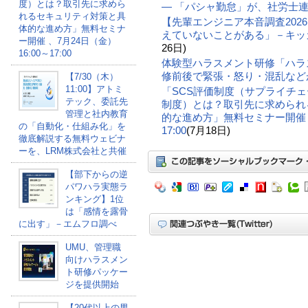
度）とは？取引先に求めら
― 「パシャ勤怠」が、社労士
れるセキュリティ対策と具
【先輩エンジニア本音調査202
体的な進め方」無料セミナ
えていないことがある」－キッ
ー開催 、7月24日（金）
26日)
16:00～17:00
体験型ハラスメント研修「ハラ
修前後で緊張・怒り・混乱など
【7/30（木）
11:00】アトミ
「SCS評価制度（サプライチ
テック、委託先
制度）とは？取引先に求められ
管理と社内教育
的な進め方」無料セミナー開催 、
の「自動化・仕組み化」を
17:00
(7月18日)
徹底解説する無料ウェビナ
ーを、LRM株式会社と共催
【部下からの逆
パワハラ実態ラ
ンキング】1位
は「感情を露骨
に出す」－エムフロ調べ
UMU、管理職
向けハラスメン
ト研修パッケー
ジを提供開始
【20代以上の男