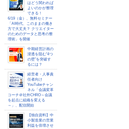
はどう関われば
よいのかが整理
できる！
6/19（金）、無料セミナー
「AI時代、このままの働き
方で大丈夫？ クリエイター
のためのデータと思考の整
理術」を開催
中期経営計画の
浸透を阻む“4つ
の壁”を突破す
るには？
経営者・人事責
任者向け
YouTubeチャン
ネル「会議変革
コーチ＠社外CHRO～会議
を起点に組織を変える
～」、配信開始
【独自資料】中
小製造業の営業
利益を倍増させ