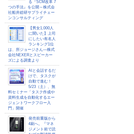
る『SCM改革 7
つの手法』を公開～株式会
社船井総研サプライチェー
ンコンサルティング
【男女1,000人
に聞いた】上司
にしたい有名人
ランキング1位
は、所ジョージさん―株式
会社NEXERとスピーカー
ズによる調査より
AIと会話するだ
けで、タスクが
自動で進む！
5/23（土）、無
料セミナー「タスク作成や
資料生成を自動化するエー
ジェントワークフロー入
門」開催
発売前重版から
4刷へ。『マネ
ジメント術で読