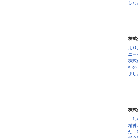
した
株式
より
ニー
株式
社の
まし
株式
「1
精神
た「