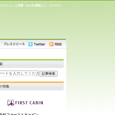
Chu-Kans
ラスメント」と回答―KiteRa調査より
索
ク特集
会社ファーストキャビン