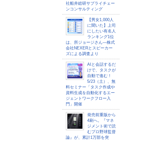
社船井総研サプライチェー
ンコンサルティング
【男女1,000人
に聞いた】上司
にしたい有名人
ランキング1位
は、所ジョージさん―株式
会社NEXERとスピーカー
ズによる調査より
AIと会話するだ
けで、タスクが
自動で進む！
5/23（土）、無
料セミナー「タスク作成や
資料生成を自動化するエー
ジェントワークフロー入
門」開催
発売前重版から
4刷へ。『マネ
ジメント術で読
むプロ野球監督
論』が、累計1万部を突