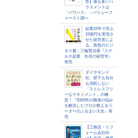
答】最も多いハ
ラスメントは
「パワハラ」－バリューフ
ァースト調べ
起業10年で売上
10億円を実現さ
せた経営者によ
る、異色のビジ
ネス書：三輪賢治著『ステ
ルス起業 生存の経営学』
発売
ダイヤモンド
社、部下も自分
も消耗しない
「ストレスフリ
ーなマネジメント」の極
意！『3000件の職場の悩み
を解決したプロが教えるリ
ーダーのふるまい大全』発
売
【工務店・リフ
ォーム会社向