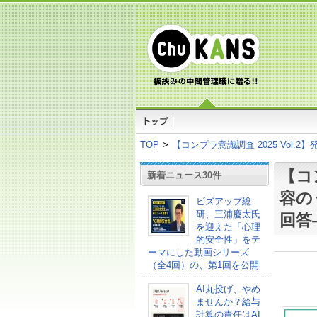
TOP
>
【コンプラ意識調査 2025 Vol.
【コン
新着ニュース30件
容の
ビズアップ総
研、三浦慶太氏
回答
を迎えた「心理
的安全性」をテ
ーマにした動画シリーズ
（全4回）の、第1回を公開
AI丸投げ、やめ
ませんか？給与
計算の責任はAI