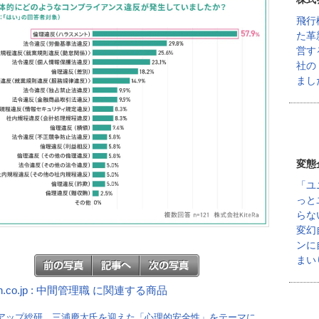
飛行
た革
営す
社の
まし
変態
「ユ
っと
らな
変幻
ンに
まい
n.co.jp : 中間管理職 に関連する商品
アップ総研、三浦慶太氏を迎えた「心理的安全性」をテーマに