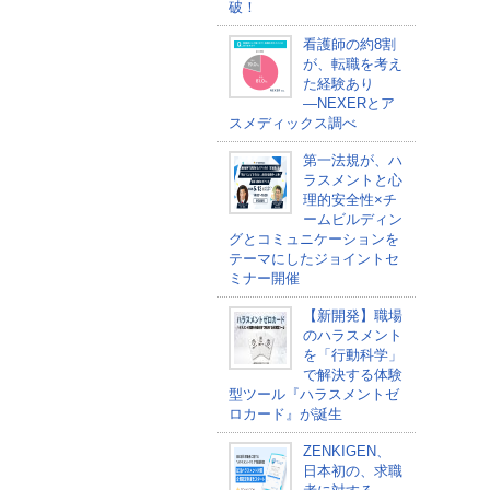
破！
看護師の約8割
が、転職を考え
た経験あり
―NEXERとア
スメディックス調べ
第一法規が、ハ
ラスメントと心
理的安全性×チ
ームビルディン
グとコミュニケーションを
テーマにしたジョイントセ
ミナー開催
【新開発】職場
のハラスメント
を「行動科学」
で解決する体験
型ツール『ハラスメントゼ
ロカード』が誕生
ZENKIGEN、
日本初の、求職