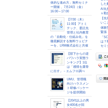
体的な進め方」無料セミナ
した
ー開催 、7月24日（金）
AI
16:00～17:00
ャ勤
【先
【7/30（木）
いこ
11:00】アトミ
体験
テック、委託先
緊張
管理と社内教育
の「自動化・仕組み化」を
「S
徹底解説する無料ウェビナ
は？
ーを、LRM株式会社と共催
セミナ
【部下からの逆
パワハラ実態ラ
ンキング】1位
は「感情を露骨
に出す」－エムフロ調べ
UMU、管理職
向けハラスメン
ト研修パッケー
ジを提供開始
【20代以上の男
女400名が回