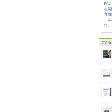
EC
を展
育機
「ユ
た。
アクセ