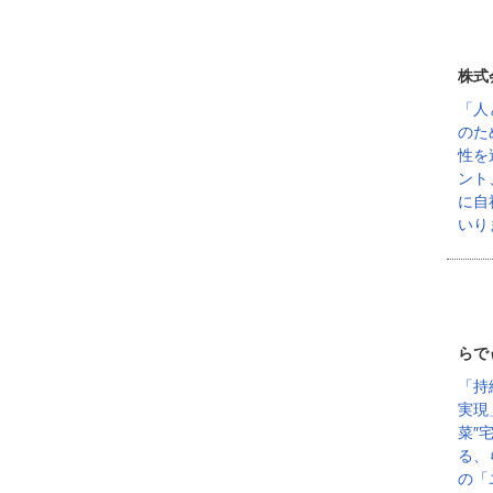
株式
「人
のた
性を
ント
に自
いり
らで
「持
実現
菜″
る、
の「