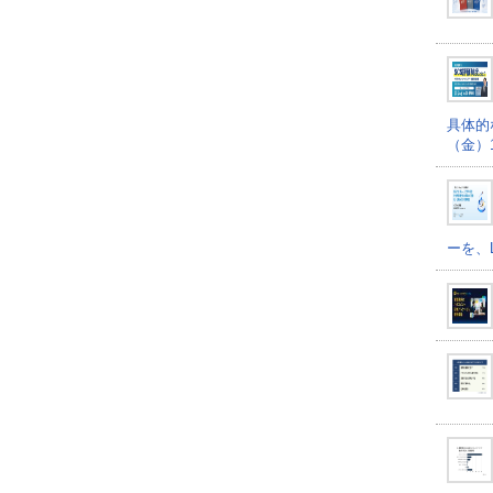
具体的
（金）16
ーを、