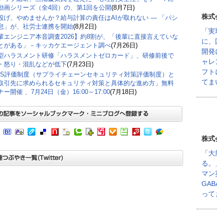
動画シリーズ（全4回）の、第1回を公開
(8月7日)
株式
丸投げ、やめませんか？給与計算の責任はAIが取れない ― 「パシ
怠」が、社労士連携を開始
(8月2日)
「実
輩エンジニア本音調査2026】約8割が、「後輩に直接言えていな
に、
とがある」－キッカケエージェント調べ
(7月26日)
開発
型ハラスメント研修「ハラスメントゼロカード」、研修前後で
ャレ
・怒り・混乱などが低下
(7月23日)
フト
CS評価制度（サプライチェーンセキュリティ対策評価制度）と
てま
取引先に求められるセキュリティ対策と具体的な進め方」無料
ー開催 、7月24日（金）16:00～17:00
(7月18日)
株式
「大
る。
マン
GA
って