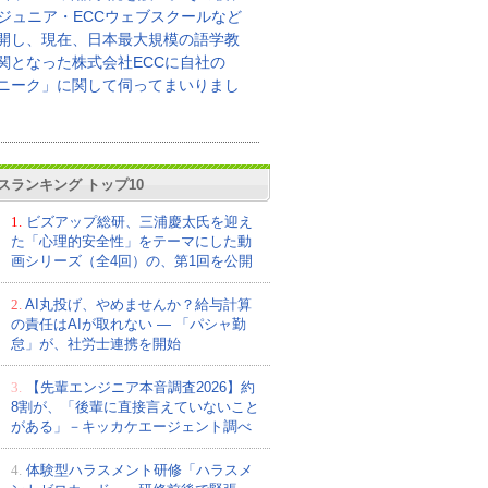
Cジュニア・ECCウェブスクールなど
開し、現在、日本最大規模の語学教
関となった株式会社ECCに自社の
ニーク」に関して伺ってまいりまし
スランキング トップ10
1.
ビズアップ総研、三浦慶太氏を迎え
た「心理的安全性」をテーマにした動
画シリーズ（全4回）の、第1回を公開
2.
AI丸投げ、やめませんか？給与計算
の責任はAIが取れない ― 「パシャ勤
怠」が、社労士連携を開始
3.
【先輩エンジニア本音調査2026】約
8割が、「後輩に直接言えていないこと
がある」－キッカケエージェント調べ
4.
体験型ハラスメント研修「ハラスメ