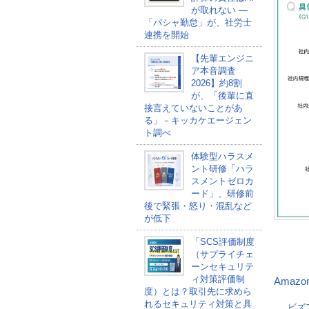
が取れない ―
「パシャ勤怠」が、社労士
連携を開始
【先輩エンジニ
ア本音調査
2026】約8割
が、「後輩に直
接言えていないことがあ
る」－キッカケエージェン
ト調べ
体験型ハラスメ
ント研修「ハラ
スメントゼロカ
ード」、研修前
後で緊張・怒り・混乱など
が低下
「SCS評価制度
（サプライチェ
ーンセキュリテ
ィ対策評価制
Amazo
度）とは？取引先に求めら
れるセキュリティ対策と具
ビズ