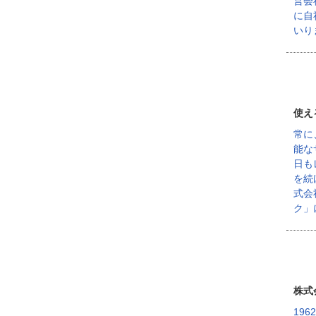
営会
に自
いり
使え
常に
能な
日も
を続
式会
ク」
株式
19