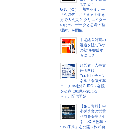
できる！
6/19（金）、無料セミナー
「AI時代、このままの働き
方で大丈夫？ クリエイター
のためのデータと思考の整
理術」を開催
中期経営計画の
浸透を阻む“4つ
の壁”を突破す
るには？
経営者・人事責
任者向け
YouTubeチャン
ネル「会議変革
コーチ＠社外CHRO～会議
を起点に組織を変える
～」、配信開始
【独自資料】中
小製造業の営業
利益を倍増させ
る『SCM改革 7
つの手法』を公開～株式会