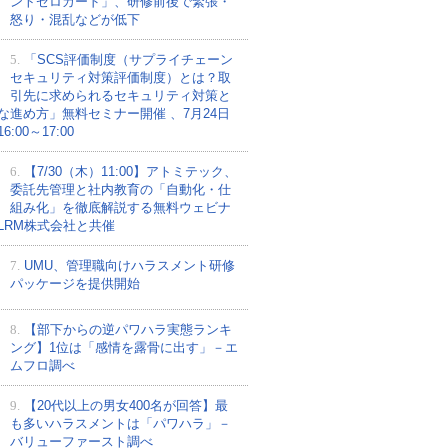
ントゼロカード」、研修前後で緊張・
怒り・混乱などが低下
5.
「SCS評価制度（サプライチェーン
セキュリティ対策評価制度）とは？取
引先に求められるセキュリティ対策と
な進め方」無料セミナー開催 、7月24日
:00～17:00
6.
【7/30（木）11:00】アトミテック、
委託先管理と社内教育の「自動化・仕
組み化」を徹底解説する無料ウェビナ
LRM株式会社と共催
7.
UMU、管理職向けハラスメント研修
パッケージを提供開始
8.
【部下からの逆パワハラ実態ランキ
ング】1位は「感情を露骨に出す」－エ
ムフロ調べ
9.
【20代以上の男女400名が回答】最
も多いハラスメントは「パワハラ」－
バリューファースト調べ