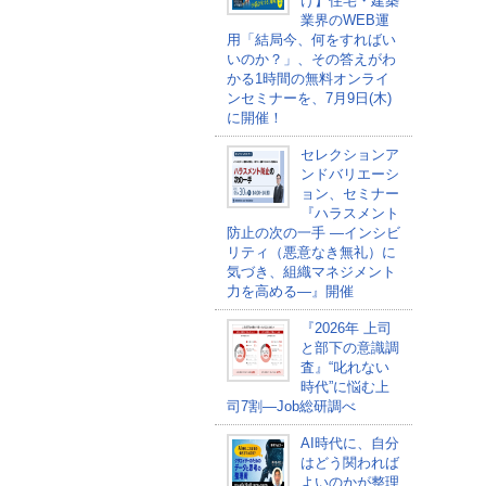
け】住宅・建築
業界のWEB運
用「結局今、何をすればい
いのか？」、その答えがわ
かる1時間の無料オンライ
ンセミナーを、7月9日(木)
に開催！
セレクションア
ンドバリエーシ
ョン、セミナー
『ハラスメント
防止の次の一手 ―インシビ
リティ（悪意なき無礼）に
気づき、組織マネジメント
力を高める―』開催
『2026年 上司
と部下の意識調
査』“叱れない
時代”に悩む上
司7割―Job総研調べ
AI時代に、自分
はどう関われば
よいのかが整理