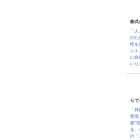
株式
「人
のた
性を
ント
に自
いり
らで
「持
実現
菜″
る、
の「