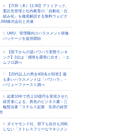
4.
【7/30（木）11:00】アトミテック、
委託先管理と社内教育の「自動化・仕
組み化」を徹底解説する無料ウェビナ
LRM株式会社と共催
5.
UMU、管理職向けハラスメント研修
パッケージを提供開始
6.
【部下からの逆パワハラ実態ランキ
ング】1位は「感情を露骨に出す」－エ
ムフロ調べ
7.
【20代以上の男女400名が回答】最
も多いハラスメントは「パワハラ」－
バリューファースト調べ
8.
起業10年で売上10億円を実現させた
経営者による、異色のビジネス書：三
輪賢治著『ステルス起業 生存の経営
売
9.
ダイヤモンド社、部下も自分も消耗
しない「ストレスフリーなマネジメン