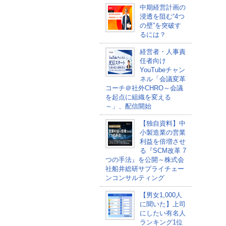
中期経営計画の
浸透を阻む“4つ
の壁”を突破す
るには？
経営者・人事責
任者向け
YouTubeチャン
ネル「会議変革
コーチ＠社外CHRO～会議
を起点に組織を変える
～」、配信開始
【独自資料】中
小製造業の営業
利益を倍増させ
る『SCM改革 7
つの手法』を公開～株式会
社船井総研サプライチェー
ンコンサルティング
【男女1,000人
に聞いた】上司
にしたい有名人
ランキング1位