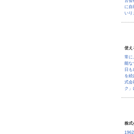
営会
に自
いり
使え
常に
能な
日も
を続
式会
ク」
株式
19