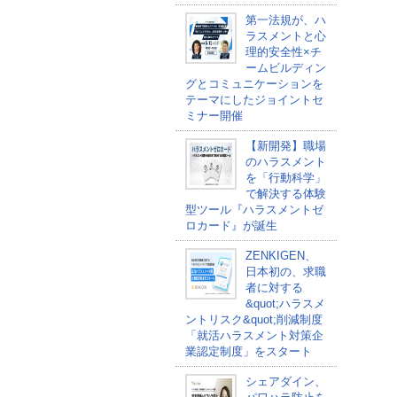
第一法規が、ハ
ラスメントと心
理的安全性×チ
ームビルディン
グとコミュニケーションを
テーマにしたジョイントセ
ミナー開催
【新開発】職場
のハラスメント
を「行動科学」
で解決する体験
型ツール『ハラスメントゼ
ロカード』が誕生
ZENKIGEN、
日本初の、求職
者に対する
&quot;ハラスメ
ントリスク&quot;削減制度
「就活ハラスメント対策企
業認定制度」をスタート
シェアダイン、