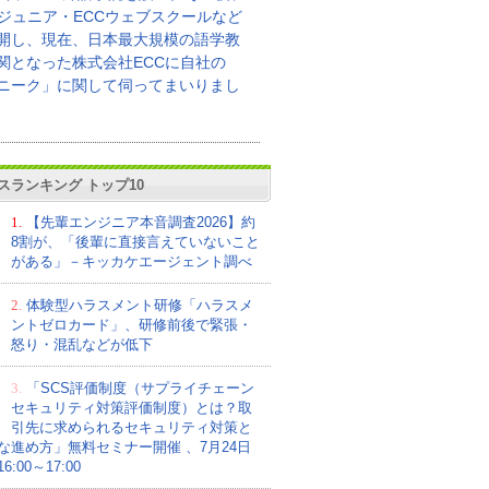
Cジュニア・ECCウェブスクールなど
開し、現在、日本最大規模の語学教
関となった株式会社ECCに自社の
ニーク」に関して伺ってまいりまし
スランキング トップ10
1.
【先輩エンジニア本音調査2026】約
8割が、「後輩に直接言えていないこと
がある」－キッカケエージェント調べ
2.
体験型ハラスメント研修「ハラスメ
ントゼロカード」、研修前後で緊張・
怒り・混乱などが低下
3.
「SCS評価制度（サプライチェーン
セキュリティ対策評価制度）とは？取
引先に求められるセキュリティ対策と
な進め方」無料セミナー開催 、7月24日
:00～17:00