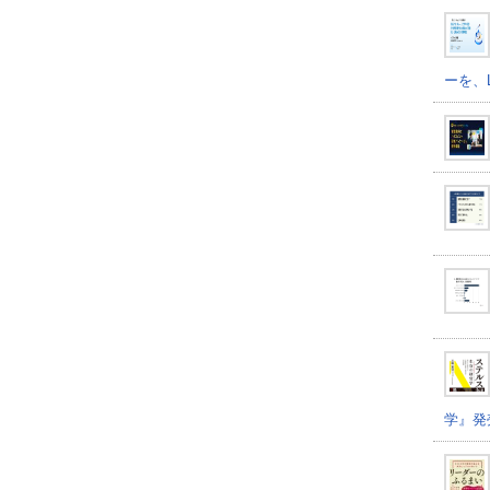
ーを、
学』発