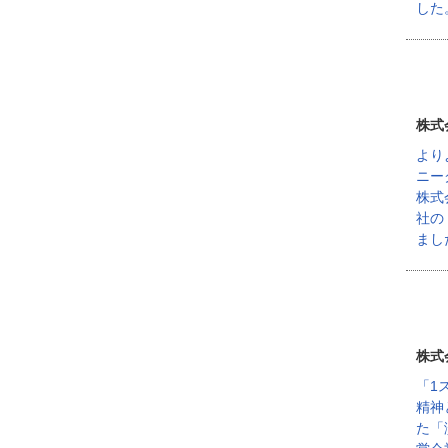
した
株式
より
ニー
株式
社の
まし
株式
「1
精神
た「