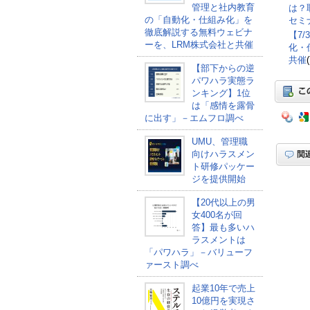
管理と社内教育
は？
の「自動化・仕組み化」を
セミナ
徹底解説する無料ウェビナ
【7
ーを、LRM株式会社と共催
化・
共催
【部下からの逆
パワハラ実態ラ
ンキング】1位
は「感情を露骨
に出す」－エムフロ調べ
UMU、管理職
向けハラスメン
ト研修パッケー
ジを提供開始
【20代以上の男
女400名が回
答】最も多いハ
ラスメントは
「パワハラ」－バリューフ
ァースト調べ
起業10年で売上
10億円を実現さ