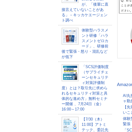
が、「後輩に直
接言えていないことがあ
る」－キッカケエージェン
ト調べ
体験型ハラスメ
ント研修「ハラ
スメントゼロカ
ード」、研修前
後で緊張・怒り・混乱など
が低下
「SCS評価制度
（サプライチェ
ーンセキュリテ
ィ対策評価制
Amazo
度）とは？取引先に求めら
れるセキュリティ対策と具
AI
体的な進め方」無料セミナ
ャ勤
ー開催 、7月24日（金）
【先
16:00～17:00
いこ
体験
【7/30（木）
緊張
11:00】アトミ
テック、委託先
「S