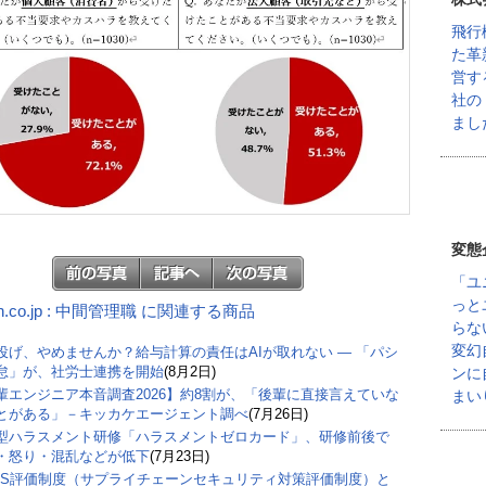
飛行
た革
営す
社の
まし
変態
「ユ
っと
n.co.jp : 中間管理職 に関連する商品
らな
変幻
丸投げ、やめませんか？給与計算の責任はAIが取れない ― 「パシ
怠」が、社労士連携を開始
(8月2日)
ンに
輩エンジニア本音調査2026】約8割が、「後輩に直接言えていな
まい
とがある」－キッカケエージェント調べ
(7月26日)
型ハラスメント研修「ハラスメントゼロカード」、研修前後で
・怒り・混乱などが低下
(7月23日)
CS評価制度（サプライチェーンセキュリティ対策評価制度）と