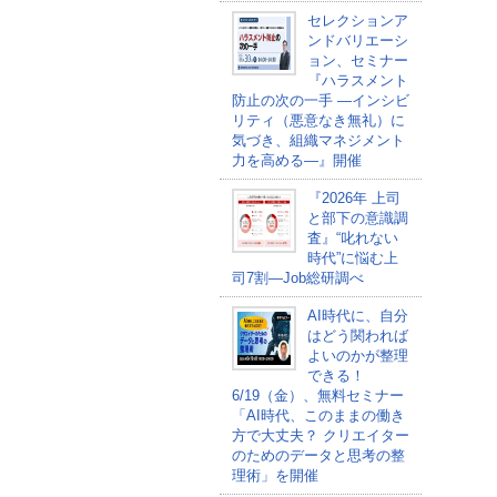
セレクションア
ンドバリエーシ
ョン、セミナー
『ハラスメント
防止の次の一手 ―インシビ
リティ（悪意なき無礼）に
気づき、組織マネジメント
力を高める―』開催
『2026年 上司
と部下の意識調
査』“叱れない
時代”に悩む上
司7割―Job総研調べ
AI時代に、自分
はどう関われば
よいのかが整理
できる！
6/19（金）、無料セミナー
「AI時代、このままの働き
方で大丈夫？ クリエイター
のためのデータと思考の整
理術」を開催