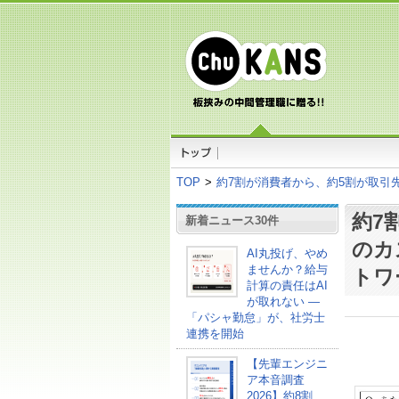
TOP
>
約7割が消費者から、約5割が取引
約7
新着ニュース30件
のカ
AI丸投げ、やめ
ませんか？給与
トワ
計算の責任はAI
が取れない ―
「パシャ勤怠」が、社労士
連携を開始
【先輩エンジニ
ア本音調査
2026】約8割