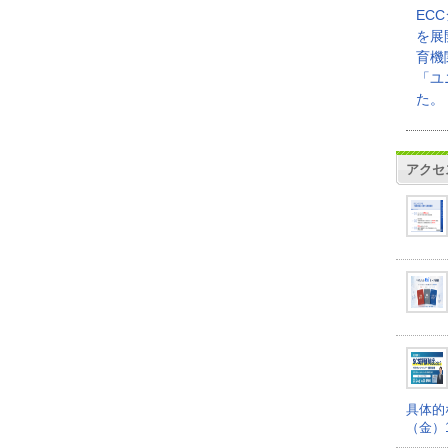
EC
を展
育機
「ユ
た。
アクセ
具体的
（金）16