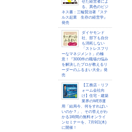
せた経営者によ
る、異色のビジ
ネス書：三輪賢治著『ステ
ルス起業 生存の経営学』
発売
ダイヤモンド
社、部下も自分
も消耗しない
「ストレスフリ
ーなマネジメント」の極
意！『3000件の職場の悩み
を解決したプロが教えるリ
ーダーのふるまい大全』発
売
【工務店・リフ
ォーム会社向
け】住宅・建築
業界のWEB運
用「結局今、何をすればい
いのか？」、その答えがわ
かる1時間の無料オンライ
ンセミナーを、7月9日(木)
に開催！