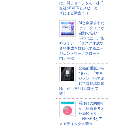
は、所ジョージさん―株式
会社NEXERとスピーカー
ズによる調査より
AIと会話するだ
けで、タスクが
自動で進む！
5/23（土）、無
料セミナー「タスク作成や
資料生成を自動化するエー
ジェントワークフロー入
門」開催
発売前重版から
4刷へ。『マネ
ジメント術で読
むプロ野球監督
論』が、累計1万部を突
破！
看護師の約8割
が、転職を考え
た経験あり
―NEXERとア
スメディックス調べ