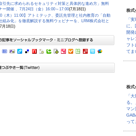
取引先に求められるセキュリティ対策と具体的な進め方」無料
ー開催 、7月24日（金）16:00～17:00
(7月18日)
株式
/30（木）11:00】アトミテック、委託先管理と社内教育の「自動
「実
仕組み化」を徹底解説する無料ウェビナーを、LRM株式会社と
に、
(7月18日)
開発
ャレ
フト
てま
株式
「大
る。
マン
GA
って