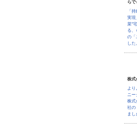
らで
「持
実現
菜″
る、
の「
した
株式
より
ニー
株式
社の
まし