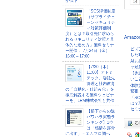
が低下
「SCS評価制度
（サプライチェ
ーンセキュリテ
ィ対策評価制
度）とは？取引先に求めら
Amazo
れるセキュリティ対策と具
体的な進め方」無料セミナ
ビズ
ー開催 、7月24日（金）
した
16:00～17:00
AI
ャ勤
【7/30（木）
11:00】アトミ
【先
テック、委託先
いこ
管理と社内教育
体験
の「自動化・仕組み化」を
緊張
徹底解説する無料ウェビナ
「S
ーを、LRM株式会社と共催
は？
セミナ
【部下からの逆
パワハラ実態ラ
ンキング】1位
は「感情を露骨
に出す」－エムフロ調べ