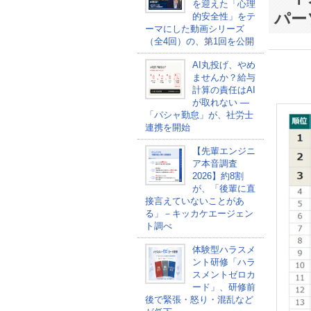
を迎えた「心理
パー
的安全性」をテ
ーマにした動画シリーズ
（全4回）の、第1回を公開
AI丸投げ、やめ
ませんか？給与
計算の責任はAI
が取れない ―
「パシャ勤怠」が、社労士
連携を開始
【先輩エンジニ
ア本音調査
2026】約8割
が、「後輩に直
接言えていないことがあ
る」－キッカケエージェン
ト調べ
体験型ハラスメ
ント研修「ハラ
スメントゼロカ
ード」、研修前
後で緊張・怒り・混乱など