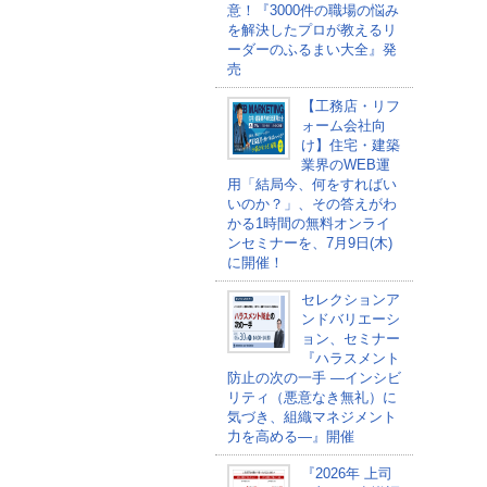
意！『3000件の職場の悩み
を解決したプロが教えるリ
ーダーのふるまい大全』発
売
【工務店・リフ
ォーム会社向
け】住宅・建築
業界のWEB運
用「結局今、何をすればい
いのか？」、その答えがわ
かる1時間の無料オンライ
ンセミナーを、7月9日(木)
に開催！
セレクションア
ンドバリエーシ
ョン、セミナー
『ハラスメント
防止の次の一手 ―インシビ
リティ（悪意なき無礼）に
気づき、組織マネジメント
力を高める―』開催
『2026年 上司