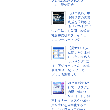
を起点に組織を変える
～」、配信開始
【独自資料】中
小製造業の営業
利益を倍増させ
る『SCM改革 7
つの手法』を公開～株式会
社船井総研サプライチェー
ンコンサルティング
【男女1,000人
に聞いた】上司
にしたい有名人
ランキング1位
は、所ジョージさん―株式
会社NEXERとスピーカー
ズによる調査より
AIと会話するだ
けで、タスクが
自動で進む！
5/23（土）、無
料セミナー「タスク作成や
資料生成を自動化するエー
ジェントワークフロー入