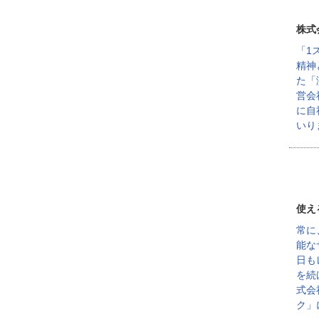
株式
「1
精神
た「
営会
に自
いり
使え
常に
能な
日も
を続
式会
ク」