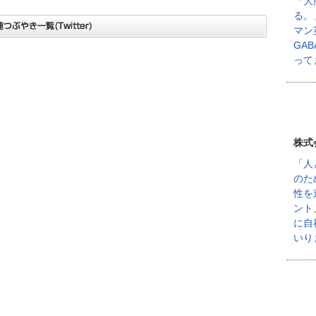
「大
る。
マン
GA
って
株式
「人
のた
性を
ント
に自
いり