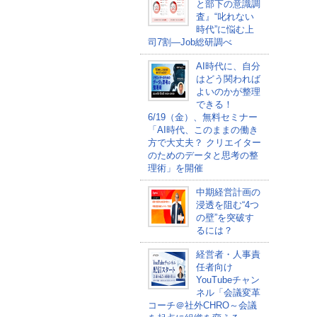
と部下の意識調
査』“叱れない
時代”に悩む上
司7割―Job総研調べ
AI時代に、自分
はどう関われば
よいのかが整理
できる！
6/19（金）、無料セミナー
「AI時代、このままの働き
方で大丈夫？ クリエイター
のためのデータと思考の整
理術」を開催
中期経営計画の
浸透を阻む“4つ
の壁”を突破す
るには？
経営者・人事責
任者向け
YouTubeチャン
ネル「会議変革
コーチ＠社外CHRO～会議