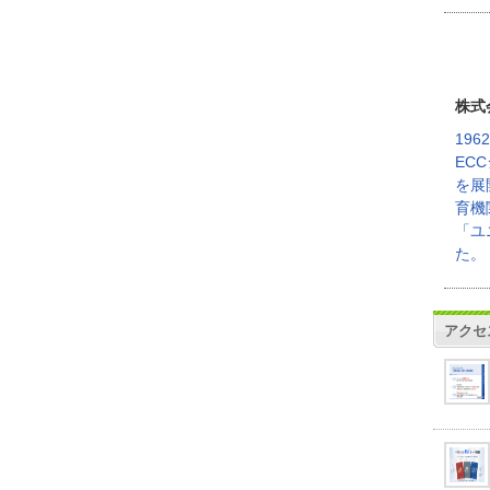
株式
19
EC
を展
育機
「ユ
た。
アクセ