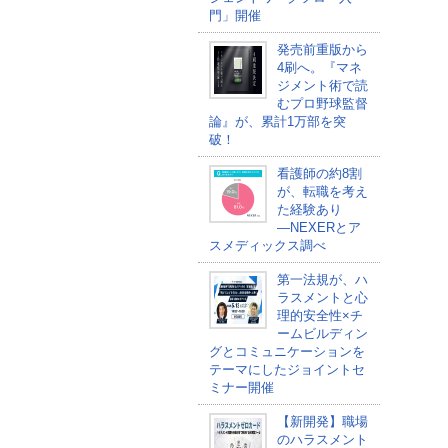
門」開催
発売前重版から
4刷へ。『マネ
ジメント術で読
むプロ野球監督
論』が、累計1万部を突
破！
看護師の約8割
が、転職を考え
た経験あり
―NEXERとア
スメディックス調べ
第一法規が、ハ
ラスメントと心
理的安全性×チ
ームビルディン
グとコミュニケーションを
テーマにしたジョイントセ
ミナー開催
【新開発】職場
のハラスメント