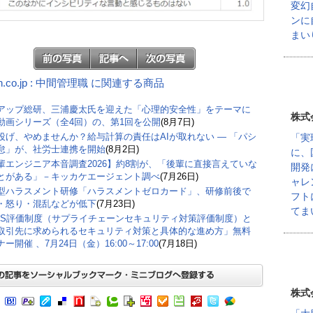
変幻
ンに
まい
n.co.jp : 中間管理職 に関連する商品
アップ総研、三浦慶太氏を迎えた「心理的安全性」をテーマに
株式
動画シリーズ（全4回）の、第1回を公開
(8月7日)
丸投げ、やめませんか？給与計算の責任はAIが取れない ― 「パシ
「実
怠」が、社労士連携を開始
(8月2日)
に、
輩エンジニア本音調査2026】約8割が、「後輩に直接言えていな
開発
とがある」－キッカケエージェント調べ
(7月26日)
ャレ
型ハラスメント研修「ハラスメントゼロカード」、研修前後で
フト
・怒り・混乱などが低下
(7月23日)
てま
CS評価制度（サプライチェーンセキュリティ対策評価制度）と
取引先に求められるセキュリティ対策と具体的な進め方」無料
ー開催 、7月24日（金）16:00～17:00
(7月18日)
株式