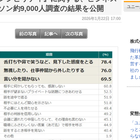
ユニー
ソン約9,000人調査の結果を公開
2026年1月22日 17:00
株式
飛行
た革
営す
社の
まし
変態
「ユ
っと
らな