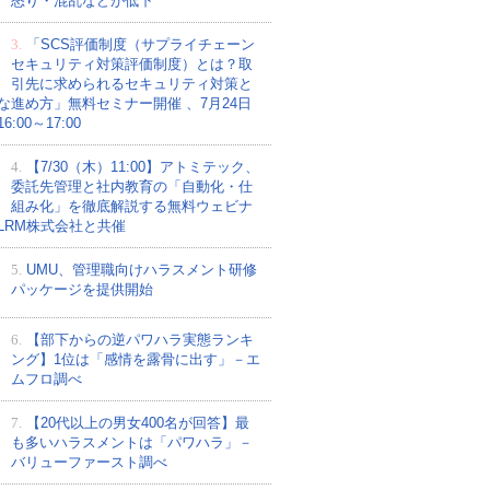
怒り・混乱などが低下
3.
「SCS評価制度（サプライチェーン
セキュリティ対策評価制度）とは？取
引先に求められるセキュリティ対策と
な進め方」無料セミナー開催 、7月24日
:00～17:00
4.
【7/30（木）11:00】アトミテック、
委託先管理と社内教育の「自動化・仕
組み化」を徹底解説する無料ウェビナ
LRM株式会社と共催
5.
UMU、管理職向けハラスメント研修
パッケージを提供開始
6.
【部下からの逆パワハラ実態ランキ
ング】1位は「感情を露骨に出す」－エ
ムフロ調べ
7.
【20代以上の男女400名が回答】最
も多いハラスメントは「パワハラ」－
バリューファースト調べ