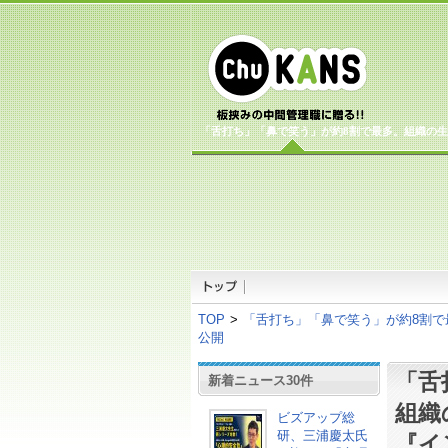
「舌打ち」「鼻で笑う」が約8割で最多。組織の生
TOP
>
「舌打ち」「鼻で笑う」が約8割で
公開
「舌
新着ニュース30件
組織
ビズアップ総
研、三浦慶太氏
『イ