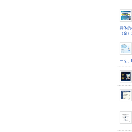
具体的
（金）16
ーを、