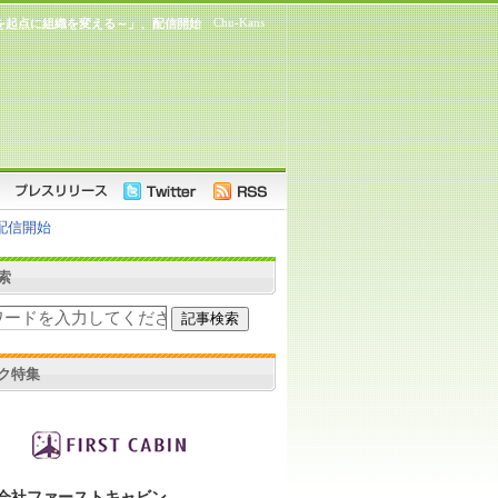
Chu-Kans
議を起点に組織を変える～」、配信開始
配信開始
索
ク特集
会社ファーストキャビン