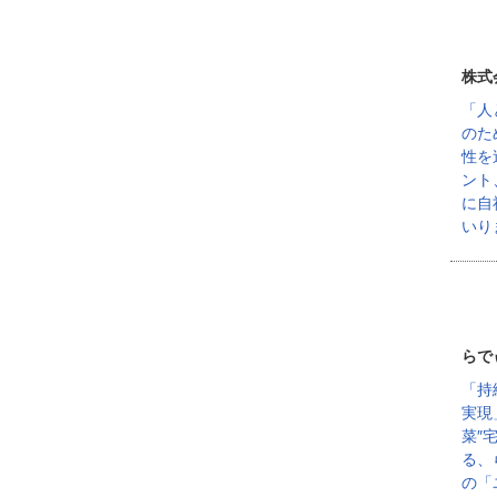
株式
「人
のた
性を
ント
に自
いり
らで
「持
実現
菜″
る、
の「