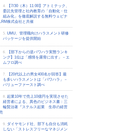
4.
【7/30（木）11:00】アトミテック、
委託先管理と社内教育の「自動化・仕
組み化」を徹底解説する無料ウェビナ
LRM株式会社と共催
5.
UMU、管理職向けハラスメント研修
パッケージを提供開始
6.
【部下からの逆パワハラ実態ランキ
ング】1位は「感情を露骨に出す」－エ
ムフロ調べ
7.
【20代以上の男女400名が回答】最
も多いハラスメントは「パワハラ」－
バリューファースト調べ
8.
起業10年で売上10億円を実現させた
経営者による、異色のビジネス書：三
輪賢治著『ステルス起業 生存の経営
売
9.
ダイヤモンド社、部下も自分も消耗
しない「ストレスフリーなマネジメン