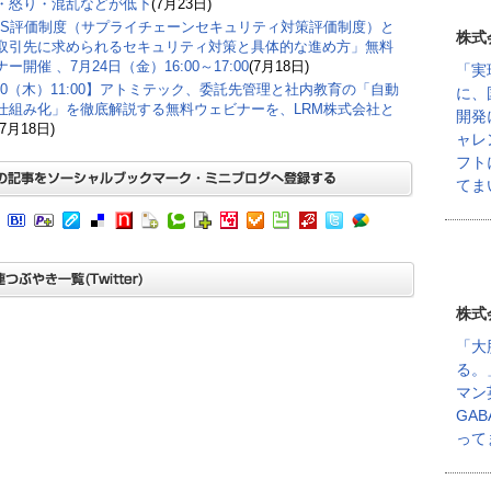
・怒り・混乱などが低下
(7月23日)
CS評価制度（サプライチェーンセキュリティ対策評価制度）と
株式
取引先に求められるセキュリティ対策と具体的な進め方」無料
ー開催 、7月24日（金）16:00～17:00
(7月18日)
「実
/30（木）11:00】アトミテック、委託先管理と社内教育の「自動
に、
仕組み化」を徹底解説する無料ウェビナーを、LRM株式会社と
開発
(7月18日)
ャレ
フト
てま
株式
「大
る。
マン
GA
って