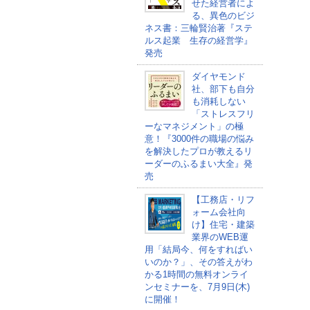
せた経営者によ
る、異色のビジ
ネス書：三輪賢治著『ステ
ルス起業 生存の経営学』
発売
ダイヤモンド
社、部下も自分
も消耗しない
「ストレスフリ
ーなマネジメント」の極
意！『3000件の職場の悩み
を解決したプロが教えるリ
ーダーのふるまい大全』発
売
【工務店・リフ
ォーム会社向
け】住宅・建築
業界のWEB運
用「結局今、何をすればい
いのか？」、その答えがわ
かる1時間の無料オンライ
ンセミナーを、7月9日(木)
に開催！