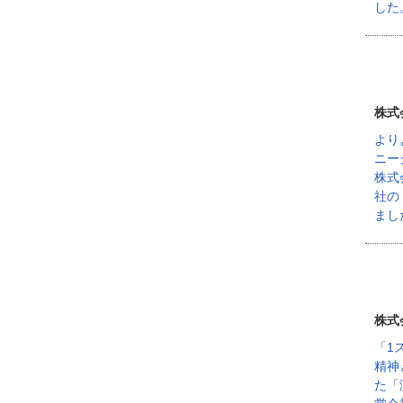
した
株式
より
ニー
株式
社の
まし
株式
「1
精神
た「