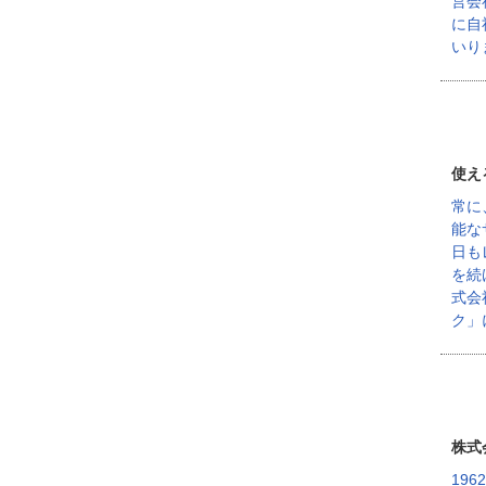
営会
に自
いり
使え
常に
能な
日も
を続
式会
ク」
株式
19