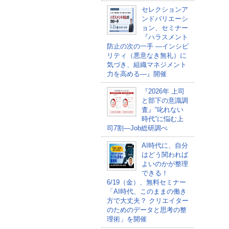
セレクションア
ンドバリエーシ
ョン、セミナー
『ハラスメント
防止の次の一手 ―インシビ
リティ（悪意なき無礼）に
気づき、組織マネジメント
力を高める―』開催
『2026年 上司
と部下の意識調
査』“叱れない
時代”に悩む上
司7割―Job総研調べ
AI時代に、自分
はどう関われば
よいのかが整理
できる！
6/19（金）、無料セミナー
「AI時代、このままの働き
方で大丈夫？ クリエイター
のためのデータと思考の整
理術」を開催