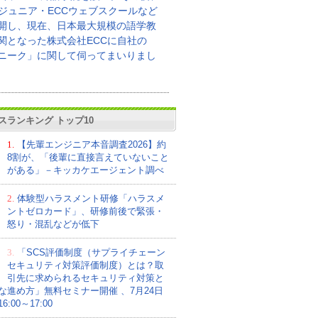
Cジュニア・ECCウェブスクールなど
開し、現在、日本最大規模の語学教
関となった株式会社ECCに自社の
ニーク」に関して伺ってまいりまし
スランキング トップ10
1.
【先輩エンジニア本音調査2026】約
8割が、「後輩に直接言えていないこと
がある」－キッカケエージェント調べ
2.
体験型ハラスメント研修「ハラスメ
ントゼロカード」、研修前後で緊張・
怒り・混乱などが低下
3.
「SCS評価制度（サプライチェーン
セキュリティ対策評価制度）とは？取
引先に求められるセキュリティ対策と
な進め方」無料セミナー開催 、7月24日
:00～17:00