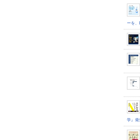
ーを、
学』発