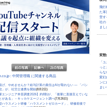
飛行
た革
営す
社の
まし
変態
「ユ
っと
らな
n.co.jp : 中間管理職 に関連する商品
変幻
ンに
丸投げ、やめませんか？給与計算の責任はAIが取れない ― 「パシ
まい
怠」が、社労士連携を開始
(8月2日)
輩エンジニア本音調査2026】約8割が、「後輩に直接言えていな
とがある」－キッカケエージェント調べ
(7月26日)
型ハラスメント研修「ハラスメントゼロカード」、研修前後で