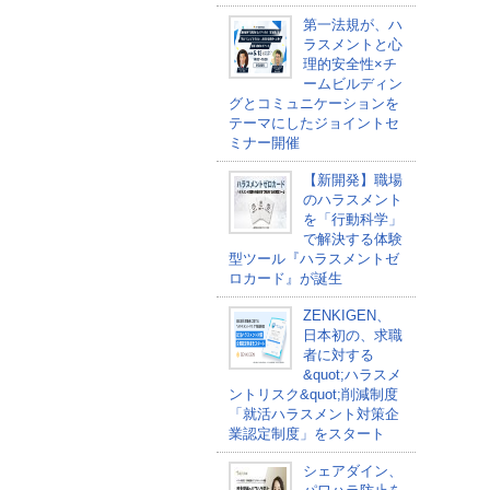
第一法規が、ハ
ラスメントと心
理的安全性×チ
ームビルディン
グとコミュニケーションを
テーマにしたジョイントセ
ミナー開催
【新開発】職場
のハラスメント
を「行動科学」
で解決する体験
型ツール『ハラスメントゼ
ロカード』が誕生
ZENKIGEN、
日本初の、求職
者に対する
&quot;ハラスメ
ントリスク&quot;削減制度
「就活ハラスメント対策企
業認定制度」をスタート
シェアダイン、