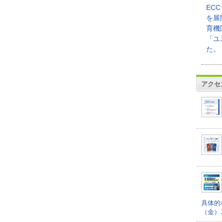
EC
を展
育機
「ユ
た。
アクセ
具体的
（金）16