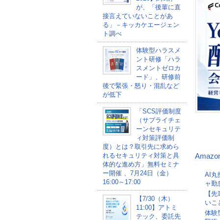
が、「後輩に直
接言えていないことがあ
る」－キッカケエージェン
ト調べ
体験型ハラスメ
ント研修「ハラ
スメントゼロカ
ード」、研修前
後で緊張・怒り・混乱など
が低下
「SCS評価制度
（サプライチェ
ーンセキュリテ
ィ対策評価制
度）とは？取引先に求めら
れるセキュリティ対策と具
Amazo
体的な進め方」無料セミナ
ー開催 、7月24日（金）
AI
16:00～17:00
ャ勤
【先
【7/30（木）
いこ
11:00】アトミ
体験
テック、委託先