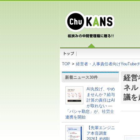
TOP
>
経営者・人事責任者向けYouTub
経営
新着ニュース30件
ネル
AI丸投げ、やめ
ませんか？給与
議を
計算の責任はAI
が取れない ―
「パシャ勤怠」が、社労士
連携を開始
【先輩エンジニ
ア本音調査
2026】約8割