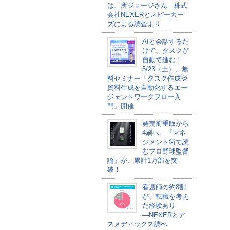
は、所ジョージさん―株式
会社NEXERとスピーカー
ズによる調査より
AIと会話するだ
けで、タスクが
自動で進む！
5/23（土）、無
料セミナー「タスク作成や
資料生成を自動化するエー
ジェントワークフロー入
門」開催
発売前重版から
4刷へ。『マネ
ジメント術で読
むプロ野球監督
論』が、累計1万部を突
破！
看護師の約8割
が、転職を考え
た経験あり
―NEXERとア
スメディックス調べ