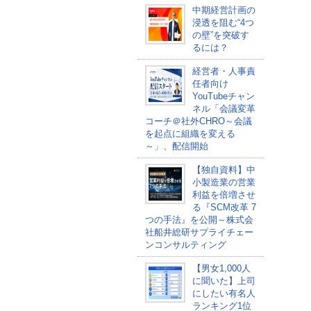
中期経営計画の
浸透を阻む“4つ
の壁”を突破す
るには？
経営者・人事責
任者向け
YouTubeチャン
ネル「会議変革
コーチ＠社外CHRO～会議
を起点に組織を変える
～」、配信開始
【独自資料】中
小製造業の営業
利益を倍増させ
る『SCM改革 7
つの手法』を公開～株式会
社船井総研サプライチェー
ンコンサルティング
【男女1,000人
に聞いた】上司
にしたい有名人
ランキング1位