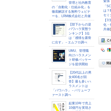
緊張
管理と社内教育
「S
の「自動化・仕組み化」を
は？
徹底解説する無料ウェビナ
セミナ
ーを、LRM株式会社と共催
【7
【部下からの逆
化・
パワハラ実態ラ
共催
ンキング】1位
は「感情を露骨
に出す」－エムフロ調べ
UMU、管理職
向けハラスメン
ト研修パッケー
ジを提供開始
【20代以上の男
女400名が回
答】最も多いハ
ラスメントは
「パワハラ」－バリューフ
ァースト調べ
起業10年で売上
10億円を実現さ