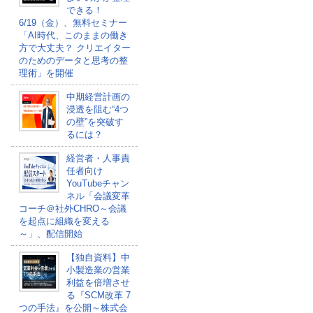
できる！
6/19（金）、無料セミナー
「AI時代、このままの働き
方で大丈夫？ クリエイター
のためのデータと思考の整
理術」を開催
中期経営計画の
浸透を阻む“4つ
の壁”を突破す
るには？
経営者・人事責
任者向け
YouTubeチャン
ネル「会議変革
コーチ＠社外CHRO～会議
を起点に組織を変える
～」、配信開始
【独自資料】中
小製造業の営業
利益を倍増させ
る『SCM改革 7
つの手法』を公開～株式会