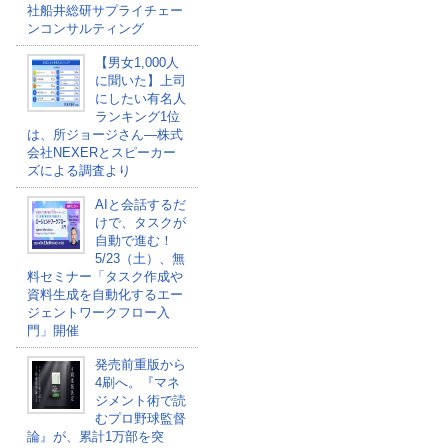
社船井総研サプライチェー
ンコンサルティング
【男女1,000人
に聞いた】上司
にしたい有名人
ランキング1位
は、所ジョージさん―株式
会社NEXERとスピーカー
ズによる調査より
AIと会話するだ
けで、タスクが
自動で進む！
5/23（土）、無
料セミナー「タスク作成や
資料生成を自動化するエー
ジェントワークフロー入
門」開催
発売前重版から
4刷へ。『マネ
ジメント術で読
むプロ野球監督
論』が、累計1万部を突