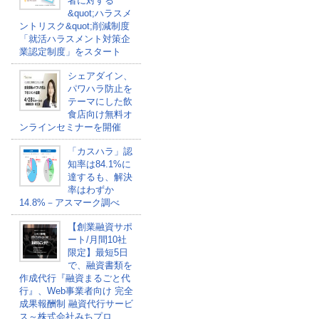
者に対する
&quot;ハラスメ
ントリスク&quot;削減制度
「就活ハラスメント対策企
業認定制度」をスタート
シェアダイン、
パワハラ防止を
テーマにした飲
食店向け無料オ
ンラインセミナーを開催
「カスハラ」認
知率は84.1%に
達するも、解決
率はわずか
14.8%－アスマーク調べ
【創業融資サポ
ート/月間10社
限定】最短5日
で、融資書類を
作成代行『融資まるごと代
行』、Web事業者向け 完全
成果報酬制 融資代行サービ
ス～株式会社みちプロ