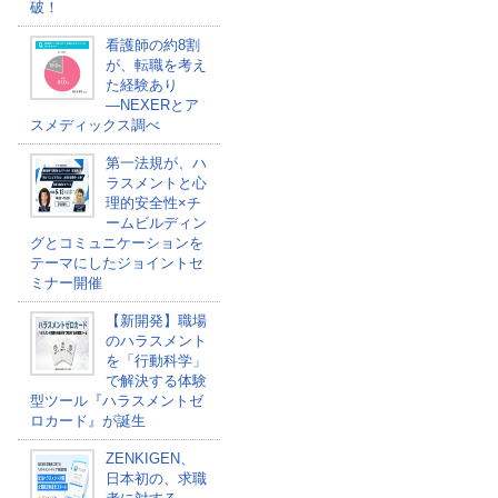
破！
看護師の約8割
が、転職を考え
た経験あり
―NEXERとア
スメディックス調べ
第一法規が、ハ
ラスメントと心
理的安全性×チ
ームビルディン
グとコミュニケーションを
テーマにしたジョイントセ
ミナー開催
【新開発】職場
のハラスメント
を「行動科学」
で解決する体験
型ツール『ハラスメントゼ
ロカード』が誕生
ZENKIGEN、
日本初の、求職