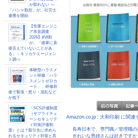
が取れない ―
「パシャ勤怠」が、社労士
連携を開始
【先輩エンジニ
ア本音調査
2026】約8割
が、「後輩に直
接言えていないことがあ
る」－キッカケエージェン
ト調べ
体験型ハラスメ
ント研修「ハラ
スメントゼロカ
ード」、研修前
後で緊張・怒り・混乱など
が低下
「SCS評価制度
（サプライチェ
Amazon.co.jp : 大和印刷 に
ーンセキュリテ
ィ対策評価制
長寿日本で、専門職／管理職の
度）とは？取引先に求めら
きれいな男姉さんは好きですか
れるセキュリティ対策と具