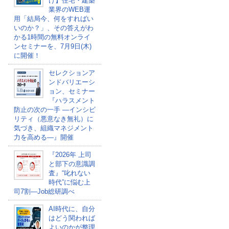
け】住宅・建築
業界のWEB運
用「結局今、何をすればい
いのか？」、その答えがわ
かる1時間の無料オンライ
ンセミナーを、7月9日(木)
に開催！
セレクションア
ンドバリエーシ
ョン、セミナー
『ハラスメント
防止の次の一手 ―インシビ
リティ（悪意なき無礼）に
気づき、組織マネジメント
力を高める―』開催
『2026年 上司
と部下の意識調
査』“叱れない
時代”に悩む上
司7割―Job総研調べ
AI時代に、自分
はどう関われば
よいのかが整理