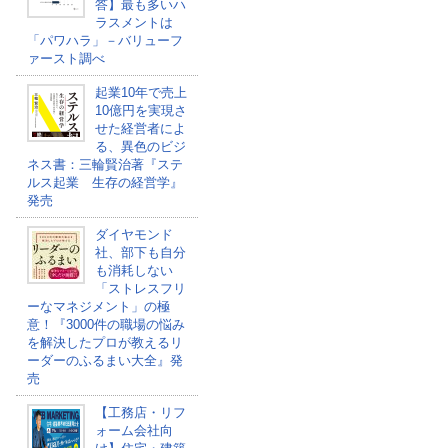
答】最も多いハ
ラスメントは
「パワハラ」－バリューフ
ァースト調べ
起業10年で売上
10億円を実現さ
せた経営者によ
る、異色のビジ
ネス書：三輪賢治著『ステ
ルス起業 生存の経営学』
発売
ダイヤモンド
社、部下も自分
も消耗しない
「ストレスフリ
ーなマネジメント」の極
意！『3000件の職場の悩み
を解決したプロが教えるリ
ーダーのふるまい大全』発
売
【工務店・リフ
ォーム会社向