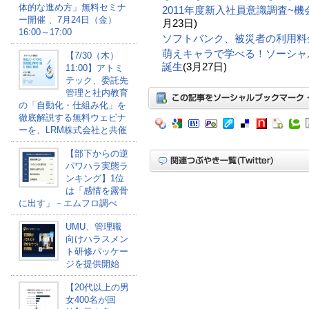
体的な進め方」無料セミナ
2011年度新入社員意識調査~機会
ー開催 、7月24日（金）
月23日)
16:00～17:00
ソフトバンク、被災者の利用料
萌えキャラで学べる！ソーシャ
【7/30（木）
誕生
(3月27日)
11:00】アトミ
テック、委託先
管理と社内教育
の「自動化・仕組み化」を
徹底解説する無料ウェビナ
ーを、LRM株式会社と共催
【部下からの逆
パワハラ実態ラ
ンキング】1位
は「感情を露骨
に出す」－エムフロ調べ
UMU、管理職
向けハラスメン
ト研修パッケー
ジを提供開始
【20代以上の男
女400名が回