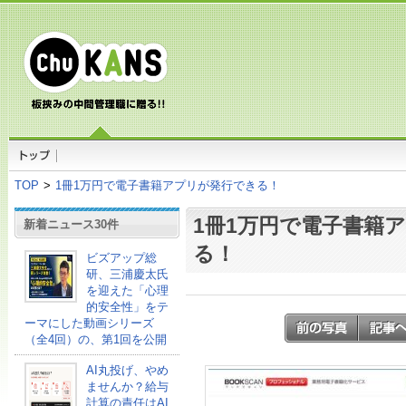
TOP
>
1冊1万円で電子書籍アプリが発行できる！
1冊1万円で電子書籍
新着ニュース30件
る！
ビズアップ総
研、三浦慶太氏
を迎えた「心理
的安全性」をテ
ーマにした動画シリーズ
（全4回）の、第1回を公開
AI丸投げ、やめ
ませんか？給与
計算の責任はAI