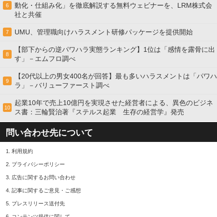
動化・仕組み化」を徹底解説する無料ウェビナーを、LRM株式会
6
社と共催
UMU、管理職向けハラスメント研修パッケージを提供開始
7
【部下からの逆パワハラ実態ランキング】1位は「感情を露骨に出
8
す」－エムフロ調べ
【20代以上の男女400名が回答】最も多いハラスメントは「パワハ
9
ラ」－バリューファースト調べ
起業10年で売上10億円を実現させた経営者による、異色のビジネ
10
ス書：三輪賢治著『ステルス起業 生存の経営学』発売
問い合わせ先について
1.
利用規約
2.
プライバシーポリシー
3.
広告に関するお問い合わせ
4.
記事に関するご意見・ご感想
5.
プレスリリース送付先
6.
コンテンツ提供に関して