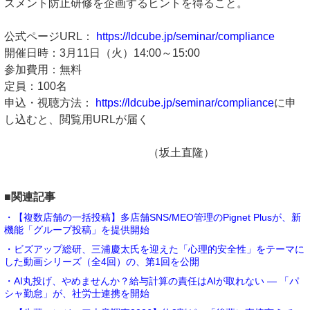
スメント防止研修を企画するヒントを得ること。
公式ページURL：
https://ldcube.jp/seminar/compliance
開催日時：3月11日（火）14:00～15:00
参加費用：無料
定員：100名
申込・視聴方法：
https://ldcube.jp/seminar/compliance
に申
し込むと、閲覧用URLが届く
（坂土直隆）
■関連記事
・【複数店舗の一括投稿】多店舗SNS/MEO管理のPignet Plusが、新
機能「グループ投稿」を提供開始
・ビズアップ総研、三浦慶太氏を迎えた「心理的安全性」をテーマに
した動画シリーズ（全4回）の、第1回を公開
・AI丸投げ、やめませんか？給与計算の責任はAIが取れない ― 「パ
シャ勤怠」が、社労士連携を開始