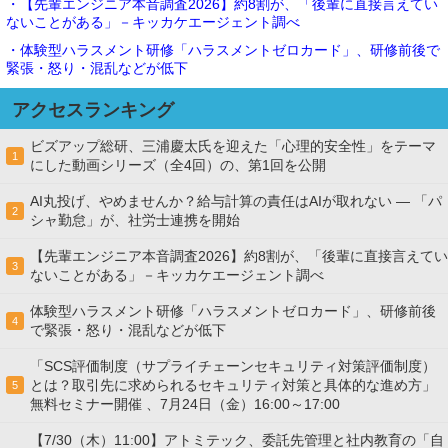
・【先輩エンジニア本音調査2026】約8割が、「後輩に直接言えてい
ないことがある」－キッカケエージェント調べ
・体験型ハラスメント研修「ハラスメントゼロカード」、研修前後で
緊張・怒り・混乱などが低下
アクセスランキング
ビズアップ総研、三浦慶太氏を迎えた「心理的安全性」をテーマ
1
にした動画シリーズ（全4回）の、第1回を公開
AI丸投げ、やめませんか？給与計算の責任はAIが取れない ― 「パ
2
シャ勤怠」が、社労士連携を開始
【先輩エンジニア本音調査2026】約8割が、「後輩に直接言えてい
3
ないことがある」－キッカケエージェント調べ
体験型ハラスメント研修「ハラスメントゼロカード」、研修前後
4
で緊張・怒り・混乱などが低下
「SCS評価制度（サプライチェーンセキュリティ対策評価制度）
とは？取引先に求められるセキュリティ対策と具体的な進め方」
5
無料セミナー開催 、7月24日（金）16:00～17:00
【7/30（木）11:00】アトミテック、委託先管理と社内教育の「自