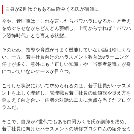
自身がZ世代でもある白附みくる氏が講師に
今や、管理職は「これを言ったらパワハラになるか」と考え
をめぐらせながらどんどん萎縮し、上司からすれば「パワハ
ラ恐怖時代」とも言える状態。
そのため、指導や育成がうまく機能していない話は珍しくな
い。一方、若手社員向けのハラスメント教育はeラーニング
任せが多く、意外にも「正しい知識」や「当事者意識」が身
についていないケースが目立つ。
こうした状況において求められるのは、若手社員がハラスメ
ントを正しく理解し、管理職も若手社員の価値観や捉え方を
踏まえて向き合い、両者の対話の工夫に焦点を当てたプログ
ラムだ。
そこで、自身がZ世代でもある白附みくる氏が講師を務め、
若手社員に向けたハラスメントの研修プログロムの紹介セミ