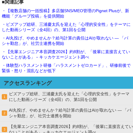
■関連記事
・【複数店舗の一括投稿】多店舗SNS/MEO管理のPignet Plusが、新
機能「グループ投稿」を提供開始
・ビズアップ総研、三浦慶太氏を迎えた「心理的安全性」をテーマに
した動画シリーズ（全4回）の、第1回を公開
・AI丸投げ、やめませんか？給与計算の責任はAIが取れない ― 「パ
シャ勤怠」が、社労士連携を開始
・【先輩エンジニア本音調査2026】約8割が、「後輩に直接言えてい
ないことがある」－キッカケエージェント調べ
・体験型ハラスメント研修「ハラスメントゼロカード」、研修前後で
緊張・怒り・混乱などが低下
アクセスランキング
ビズアップ総研、三浦慶太氏を迎えた「心理的安全性」をテーマ
1
にした動画シリーズ（全4回）の、第1回を公開
AI丸投げ、やめませんか？給与計算の責任はAIが取れない ― 「パ
2
シャ勤怠」が、社労士連携を開始
【先輩エンジニア本音調査2026】約8割が、「後輩に直接言えてい
3
ないことがある」－キッカケエージェント調べ