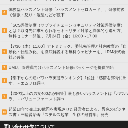
体験型ハラスメント研修「ハラスメントゼロカード」、研修前後
4
で緊張・怒り・混乱などが低下
「SCS評価制度（サプライチェーンセキュリティ対策評価制度）
とは？取引先に求められるセキュリティ対策と具体的な進め方」
5
無料セミナー開催 、7月24日（金）16:00～17:00
【7/30（木）11:00】アトミテック、委託先管理と社内教育の「自
動化・仕組み化」を徹底解説する無料ウェビナーを、LRM株式会
6
社と共催
UMU、管理職向けハラスメント研修パッケージを提供開始
7
【部下からの逆パワハラ実態ランキング】1位は「感情を露骨に出
8
す」－エムフロ調べ
【20代以上の男女400名が回答】最も多いハラスメントは「パワハ
9
ラ」－バリューファースト調べ
起業10年で売上10億円を実現させた経営者による、異色のビジネ
10
ス書：三輪賢治著『ステルス起業 生存の経営学』発売
問い合わせ先について