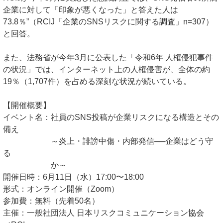
企業に対して「印象が悪くなった」と答えた人は
73.8％”（RCIJ「企業のSNSリスクに関する調査」n=307）
と回答。
また、法務省が今年3月に公表した「令和6年 人権侵犯事件
の状況」では、インターネット上の人権侵害が、全体の約
19％（1,707件）を占める深刻な状況が続いている。
【開催概要】
イベント名：社員のSNS投稿が企業リスクになる構造とその
備え
～炎上・誹謗中傷・内部発信──企業はどう守
る
か～
開催日時：6月11日（水）17:00〜18:00
形式：オンライン開催（Zoom）
参加費：無料（先着50名）
主催：一般社団法人 日本リスクコミュニケーション協会