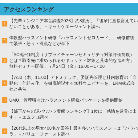
アクセスランキング
【先輩エンジニア本音調査2026】約8割が、「後輩に直接言えてい
1
ないことがある」－キッカケエージェント調べ
体験型ハラスメント研修「ハラスメントゼロカード」、研修前後
2
で緊張・怒り・混乱などが低下
「SCS評価制度（サプライチェーンセキュリティ対策評価制度）
とは？取引先に求められるセキュリティ対策と具体的な進め方」
3
無料セミナー開催 、7月24日（金）16:00～17:00
【7/30（木）11:00】アトミテック、委託先管理と社内教育の「自
動化・仕組み化」を徹底解説する無料ウェビナーを、LRM株式会
4
社と共催
UMU、管理職向けハラスメント研修パッケージを提供開始
5
【部下からの逆パワハラ実態ランキング】1位は「感情を露骨に出
6
す」－エムフロ調べ
【20代以上の男女400名が回答】最も多いハラスメントは「パワハ
7
ラ」－バリューファースト調べ