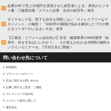
起業10年で売上10億円を実現させた経営者による、異色のビジネ
8
ス書：三輪賢治著『ステルス起業 生存の経営学』発売
ダイヤモンド社、部下も自分も消耗しない「ストレスフリーなマ
ネジメント」の極意！『3000件の職場の悩みを解決したプロが教
9
えるリーダーのふるまい大全』発売
【工務店・リフォーム会社向け】住宅・建築業界のWEB運用「結
局今、何をすればいいのか？」、その答えがわかる1時間の無料オ
10
ンラインセミナーを、7月9日(木)に開催！
問い合わせ先について
1.
利用規約
2.
プライバシーポリシー
3.
広告に関するお問い合わせ
4.
記事に関するご意見・ご感想
5.
プレスリリース送付先
6.
コンテンツ提供に関して
7.
運営会社