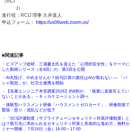
（RCI
J）
進行役：RCIJ 理事 久井直人
申込フォーム：
https://us06web.zoom.us/
■関連記事
・ビズアップ総研、三浦慶太氏を迎えた「心理的安全性」をテーマに
した動画シリーズ（全4回）の、第1回を公開
・AI丸投げ、やめませんか？給与計算の責任はAIが取れない ― 「パ
シャ勤怠」が、社労士連携を開始
・【先輩エンジニア本音調査2026】約8割が、「後輩に直接言えてい
ないことがある」－キッカケエージェント調べ
・体験型ハラスメント研修「ハラスメントゼロカード」、研修前後で
緊張・怒り・混乱などが低下
・「SCS評価制度（サプライチェーンセキュリティ対策評価制度）と
は？取引先に求められるセキュリティ対策と具体的な進め方」無料セ
ミナー開催 、7月24日（金）16:00～17:00