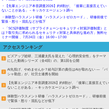
・【先輩エンジニア本音調査2026】約8割が、「後輩に直接言えてい
ないことがある」－キッカケエージェント調べ
・体験型ハラスメント研修「ハラスメントゼロカード」、研修前後で
緊張・怒り・混乱などが低下
・「SCS評価制度（サプライチェーンセキュリティ対策評価制度）と
は？取引先に求められるセキュリティ対策と具体的な進め方」無料セ
ミナー開催 、7月24日（金）16:00～17:00
アクセスランキング
ビズアップ総研、三浦慶太氏を迎えた「心理的安全性」をテーマ
1
にした動画シリーズ（全4回）の、第1回を公開
AI丸投げ、やめませんか？給与計算の責任はAIが取れない ― 「パ
2
シャ勤怠」が、社労士連携を開始
【先輩エンジニア本音調査2026】約8割が、「後輩に直接言えてい
3
ないことがある」－キッカケエージェント調べ
体験型ハラスメント研修「ハラスメントゼロカード」、研修前後
4
で緊張・怒り・混乱などが低下