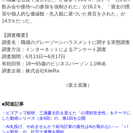
飲み会や接待への参加を強制された」が16.2％、「過去の慣
習や個人的な価値観・先入観に基づいた発言をされた」が
14.5％だった。
【調査概要】
調査名：職場のグレーゾーンハラスメントに関する実態調査
調査方法：インターネットによるアンケート調査
調査期間：6月13日〜6月17日
有効回答：18〜65歳のビジネスパーソン 1,196名
調査企画：株式会社KiteRa
（坂土直隆）
■関連記事
・ビズアップ総研、三浦慶太氏を迎えた「心理的安全性」をテーマに
した動画シリーズ（全4回）の、第1回を公開
・AI丸投げ、やめませんか？給与計算の責任はAIが取れない ― 「パ
シャ勤怠」が、社労士連携を開始