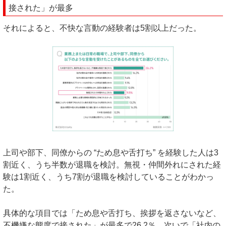
接された」が最多
それによると、不快な言動の経験者は5割以上だった。
上司や部下、同僚からの “ため息や舌打ち” を経験した人は3
割近く、うち半数が退職を検討。無視・仲間外れにされた経
験は1割近く、うち7割が退職を検討していることがわかっ
た。
具体的な項目では「ため息や舌打ち、挨拶を返さないなど、
不機嫌な態度で接された」が最多で26.2％、次いで「社内の