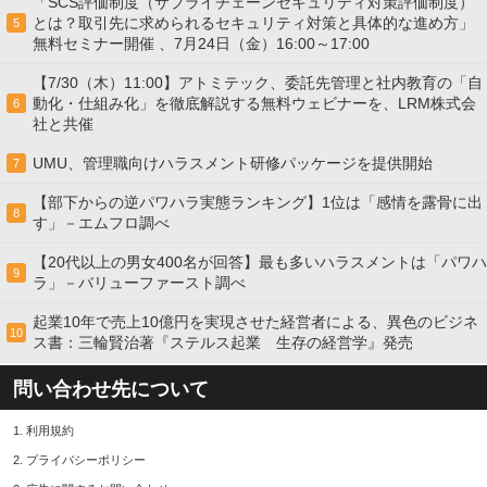
「SCS評価制度（サプライチェーンセキュリティ対策評価制度）
とは？取引先に求められるセキュリティ対策と具体的な進め方」
5
無料セミナー開催 、7月24日（金）16:00～17:00
【7/30（木）11:00】アトミテック、委託先管理と社内教育の「自
動化・仕組み化」を徹底解説する無料ウェビナーを、LRM株式会
6
社と共催
UMU、管理職向けハラスメント研修パッケージを提供開始
7
【部下からの逆パワハラ実態ランキング】1位は「感情を露骨に出
8
す」－エムフロ調べ
【20代以上の男女400名が回答】最も多いハラスメントは「パワハ
9
ラ」－バリューファースト調べ
起業10年で売上10億円を実現させた経営者による、異色のビジネ
10
ス書：三輪賢治著『ステルス起業 生存の経営学』発売
問い合わせ先について
1.
利用規約
2.
プライバシーポリシー