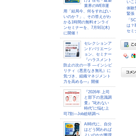
け】住宅・建築
いこ
業界のWEB運
体験
用「結局今、何をすればい
緊張
いのか？」、その答えがわ
「S
かる1時間の無料オンライ
は？
ンセミナーを、7月9日(木)
セミナ
に開催！
セレクションア
ンドバリエーシ
ョン、セミナー
『ハラスメント
防止の次の一手 ―インシビ
リティ（悪意なき無礼）に
気づき、組織マネジメント
力を高める―』開催
『2026年 上司
と部下の意識調
査』“叱れない
時代”に悩む上
司7割―Job総研調べ
AI時代に、自分
はどう関われば
よいのかが整理