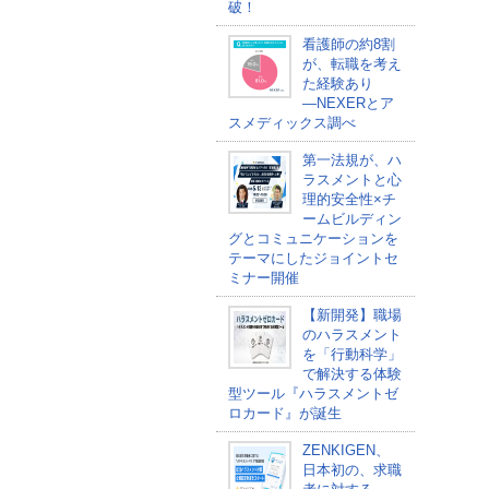
破！
看護師の約8割
が、転職を考え
た経験あり
―NEXERとア
スメディックス調べ
第一法規が、ハ
ラスメントと心
理的安全性×チ
ームビルディン
グとコミュニケーションを
テーマにしたジョイントセ
ミナー開催
【新開発】職場
のハラスメント
を「行動科学」
で解決する体験
型ツール『ハラスメントゼ
ロカード』が誕生
ZENKIGEN、
日本初の、求職