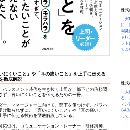
株式
「実
に、
開発
ャレ
フト
てま
いにくいこと」や「耳の痛いこと」を上手に伝える
を徹底解説
株式
、ハラスメント時代を生き抜く上司が、部下との信頼関
「大
さず、言いにくいことを伝えるための一冊。
る。
マン
ダー、マネージャーに向けて、部下を傷つけず、パワハ
GA
受け取られずに、「言いにくいこと」や「耳の痛いこ
上手に伝える技術を徹底解説している。
って
司拓也は、コミュニケーショントレーナー・研修講師。