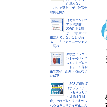
が取れない ―
「パシャ勤怠」が、社労士
連携を開始
【先輩エンジニ
ア本音調査
2026】約8割
が、「後輩に直
接言えていないことがあ
る」－キッカケエージェン
ト調べ
体験型ハラスメ
ント研修「ハラ
スメントゼロカ
ード」、研修前
後で緊張・怒り・混乱など
が低下
「SCS評価制度
（サプライチェ
ーンセキュリテ
ィ対策評価制
度）とは？取引先に求めら
れるセキュリティ対策と具