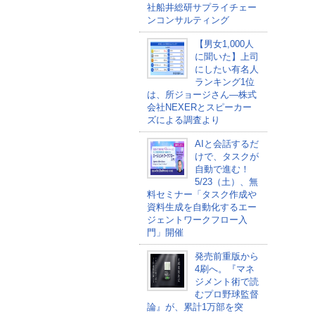
社船井総研サプライチェー
ンコンサルティング
【男女1,000人
に聞いた】上司
にしたい有名人
ランキング1位
は、所ジョージさん―株式
会社NEXERとスピーカー
ズによる調査より
AIと会話するだ
けで、タスクが
自動で進む！
5/23（土）、無
料セミナー「タスク作成や
資料生成を自動化するエー
ジェントワークフロー入
門」開催
発売前重版から
4刷へ。『マネ
ジメント術で読
むプロ野球監督
論』が、累計1万部を突