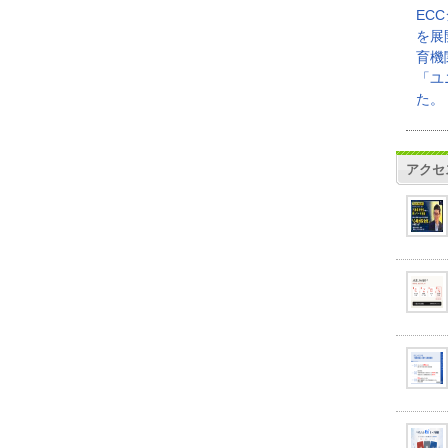
EC
を展
育機
「ユ
た。
アクセ