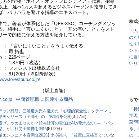
し方の学校「ボイス・オブ・フロンティア」代表。指導
年以上、延べ1万人を超えるビジネスパーソンを指導してき
ば、パワハラを避ける指導のエキスパート。
株式
中で、著者が体系化した「QFB-3SC」コーチングメソッ
る、相手に「言いにくいこと」「耳の痛いこと」をスト
「人
リーで的確に伝える方法を紹介している。
のた
性を
 ： 「言いにくいこと」をうまく伝える
ント
： 司 拓也
に自
： 226ページ
 1,870円（税込）
いり
 ： フォレスト出版株式会社
 ： 9月20日（※以降順次）
www.forestpub.co.jp/
坂土直隆）
n.co.jp : 中間管理職 に関連する商品
らで
「持
アップ総研、三浦慶太氏を迎えた「心理的安全性」をテーマに
実現
動画シリーズ（全4回）の、第1回を公開
(8月7日)
菜″
丸投げ、やめませんか？給与計算の責任はAIが取れない ― 「パシ
る、
怠」が、社労士連携を開始
(8月2日)
の「
輩エンジニア本音調査2026】約8割が、「後輩に直接言えていな