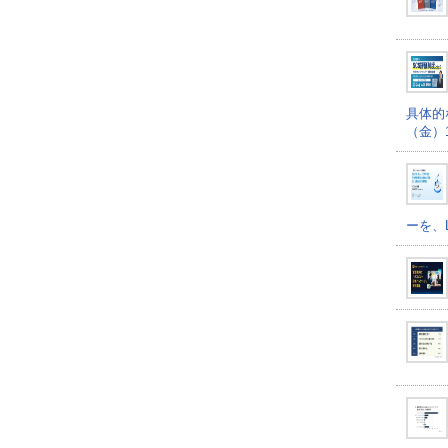
具体的
（金）16
ーを、