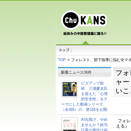
TOP
>
フォレスト、部下指導に悩む全マ
フォ
新着ニュース30件
ャー
ビズアップ総
研、三浦慶太氏
いこ
を迎えた「心理
的安全性」をテ
ーマにした動画シリーズ
（全4回）の、第1回を公開
AI丸投げ、やめ
フォレ
ませんか？給与
える』
計算の責任はAI