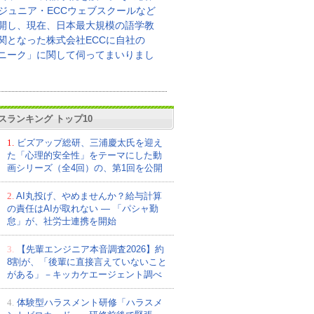
Cジュニア・ECCウェブスクールなど
開し、現在、日本最大規模の語学教
関となった株式会社ECCに自社の
ニーク」に関して伺ってまいりまし
スランキング トップ10
1.
ビズアップ総研、三浦慶太氏を迎え
た「心理的安全性」をテーマにした動
画シリーズ（全4回）の、第1回を公開
2.
AI丸投げ、やめませんか？給与計算
の責任はAIが取れない ― 「パシャ勤
怠」が、社労士連携を開始
3.
【先輩エンジニア本音調査2026】約
8割が、「後輩に直接言えていないこと
がある」－キッカケエージェント調べ
4.
体験型ハラスメント研修「ハラスメ