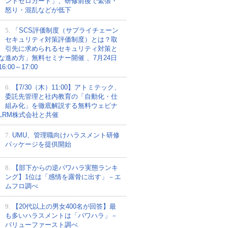
ントゼロカード」、研修前後で緊張・
怒り・混乱などが低下
5.
「SCS評価制度（サプライチェーン
セキュリティ対策評価制度）とは？取
引先に求められるセキュリティ対策と
な進め方」無料セミナー開催 、7月24日
:00～17:00
6.
【7/30（木）11:00】アトミテック、
委託先管理と社内教育の「自動化・仕
組み化」を徹底解説する無料ウェビナ
LRM株式会社と共催
7.
UMU、管理職向けハラスメント研修
パッケージを提供開始
8.
【部下からの逆パワハラ実態ランキ
ング】1位は「感情を露骨に出す」－エ
ムフロ調べ
9.
【20代以上の男女400名が回答】最
も多いハラスメントは「パワハラ」－
バリューファースト調べ