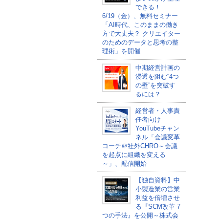
できる！
6/19（金）、無料セミナー
「AI時代、このままの働き
方で大丈夫？ クリエイター
のためのデータと思考の整
理術」を開催
中期経営計画の
浸透を阻む“4つ
の壁”を突破す
るには？
経営者・人事責
任者向け
YouTubeチャン
ネル「会議変革
コーチ＠社外CHRO～会議
を起点に組織を変える
～」、配信開始
【独自資料】中
小製造業の営業
利益を倍増させ
る『SCM改革 7
つの手法』を公開～株式会