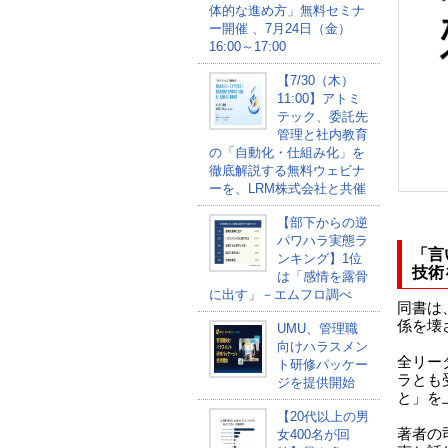
体的な進め方」無料セミナ
ー開催 、7月24日（金）
16:00～17:00
【7/30（木）
11:00】アトミ
テック、委託先
管理と社内教育
の「自動化・仕組み化」を
徹底解説する無料ウェビナ
ーを、LRM株式会社と共催
【部下からの逆
パワハラ実態ラ
「言
ンキング】1位
技術
は「感情を露骨
に出す」－エムフロ調べ
同書は
係を壊
UMU、管理職
向けハラスメン
全リー
ト研修パッケー
ラとも
ジを提供開始
と」を
【20代以上の男
著者の
女400名が回