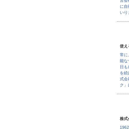
営会
に自
いり
使え
常に
能な
日も
を続
式会
ク」
株式
19