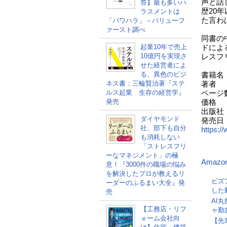
声と話
答】最も多いハ
歴20
ラスメントは
た言わ
「パワハラ」－バリューフ
ァースト調べ
同書の
起業10年で売上
ドによ
10億円を実現さ
レスフ
せた経営者によ
る、異色のビジ
書籍名
ネス書：三輪賢治著『ステ
著者 
ルス起業 生存の経営学』
ページ数
発売
価格 ：
出版社
ダイヤモンド
発売日
社、部下も自分
https://
も消耗しない
「ストレスフリ
（
ーなマネジメント」の極
Amazo
意！『3000件の職場の悩み
を解決したプロが教えるリ
ビズ
ーダーのふるまい大全』発
した
売
AI
【工務店・リフ
ャ勤
ォーム会社向
【先