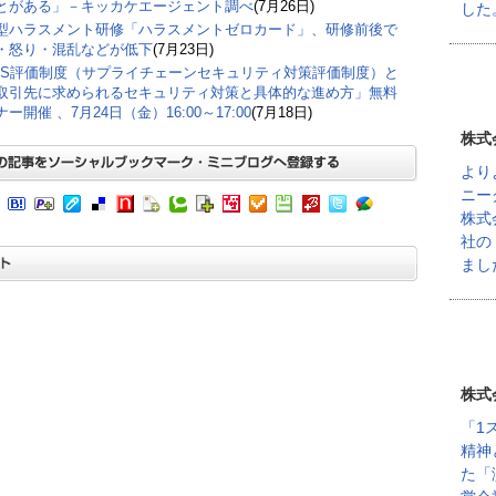
とがある」－キッカケエージェント調べ
(7月26日)
した
型ハラスメント研修「ハラスメントゼロカード」、研修前後で
・怒り・混乱などが低下
(7月23日)
CS評価制度（サプライチェーンセキュリティ対策評価制度）と
取引先に求められるセキュリティ対策と具体的な進め方」無料
ー開催 、7月24日（金）16:00～17:00
(7月18日)
株式
より
ニー
株式
社の
まし
株式
「1
精神
た「