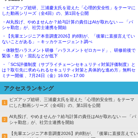
・ビズアップ総研、三浦慶太氏を迎えた「心理的安全性」をテーマに
した動画シリーズ（全4回）の、第1回を公開
・AI丸投げ、やめませんか？給与計算の責任はAIが取れない ― 「パ
シャ勤怠」が、社労士連携を開始
・【先輩エンジニア本音調査2026】約8割が、「後輩に直接言えてい
ないことがある」－キッカケエージェント調べ
・体験型ハラスメント研修「ハラスメントゼロカード」、研修前後で
緊張・怒り・混乱などが低下
・「SCS評価制度（サプライチェーンセキュリティ対策評価制度）と
は？取引先に求められるセキュリティ対策と具体的な進め方」無料セ
ミナー開催 、7月24日（金）16:00～17:00
アクセスランキング
ビズアップ総研、三浦慶太氏を迎えた「心理的安全性」をテーマ
1
にした動画シリーズ（全4回）の、第1回を公開
AI丸投げ、やめませんか？給与計算の責任はAIが取れない ― 「パ
2
シャ勤怠」が、社労士連携を開始
【先輩エンジニア本音調査2026】約8割が、「後輩に直接言えてい
3