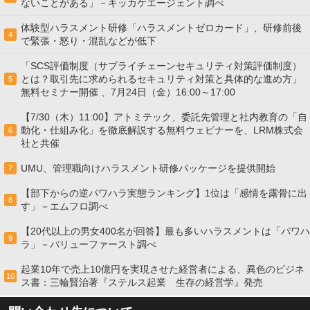
ないことがある」－キッカケエージェント調べ
体験型ハラスメント研修「ハラスメントゼロカード」、研修前後
4
で緊張・怒り・混乱などが低下
「SCS評価制度（サプライチェーンセキュリティ対策評価制度）
とは？取引先に求められるセキュリティ対策と具体的な進め方」
5
無料セミナー開催 、7月24日（金）16:00～17:00
【7/30（木）11:00】アトミテック、委託先管理と社内教育の「自
動化・仕組み化」を徹底解説する無料ウェビナーを、LRM株式会
6
社と共催
UMU、管理職向けハラスメント研修パッケージを提供開始
7
【部下からの逆パワハラ実態ランキング】1位は「感情を露骨に出
8
す」－エムフロ調べ
【20代以上の男女400名が回答】最も多いハラスメントは「パワハ
9
ラ」－バリューファースト調べ
起業10年で売上10億円を実現させた経営者による、異色のビジネ
10
ス書：三輪賢治著『ステルス起業 生存の経営学』発売