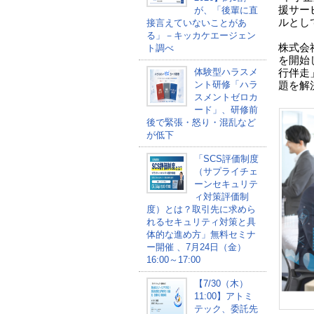
援サー
が、「後輩に直
ルとし
接言えていないことがあ
る」－キッカケエージェン
株式会
ト調べ
を開始
体験型ハラスメ
行伴走
ント研修「ハラ
題を解
スメントゼロカ
ード」、研修前
後で緊張・怒り・混乱など
が低下
「SCS評価制度
（サプライチェ
ーンセキュリテ
ィ対策評価制
度）とは？取引先に求めら
れるセキュリティ対策と具
体的な進め方」無料セミナ
ー開催 、7月24日（金）
16:00～17:00
【7/30（木）
11:00】アトミ
テック、委託先