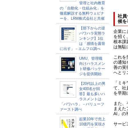
管理と社内教育
の「自動化・仕組み化」を
徹底解説する無料ウェビナ
社員
ーを、LRM株式会社と共催
候を
【部下からの逆
企業に
パワハラ実態ラ
を招く
ンキング】1位
根本課
は「感情を露骨
は無駄
に出す」－エムフロ調べ
これを
UMU、管理職
の通知
向けハラスメン
善の実
ト研修パッケー
へとリ
ジを提供開始
「ミキ
【20代以上の男
て、社
女400名が回
を早期
答】最も多いハ
ラスメントは
また、
「パワハラ」－バリューフ
まえた
ァースト調べ
AI」
起業10年で売上
サービ
10億円を実現さ