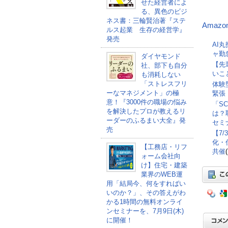
せた経営者によ
（
る、異色のビジ
ネス書：三輪賢治著『ステ
Amazo
ルス起業 生存の経営学』
発売
AI
ャ勤
ダイヤモンド
【先
社、部下も自分
いこ
も消耗しない
「ストレスフリ
体験
ーなマネジメント」の極
緊張
意！『3000件の職場の悩み
「S
を解決したプロが教えるリ
は？
ーダーのふるまい大全』発
セミナ
売
【7
化・
【工務店・リフ
共催
ォーム会社向
け】住宅・建築
業界のWEB運
用「結局今、何をすればい
いのか？」、その答えがわ
かる1時間の無料オンライ
ンセミナーを、7月9日(木)
に開催！