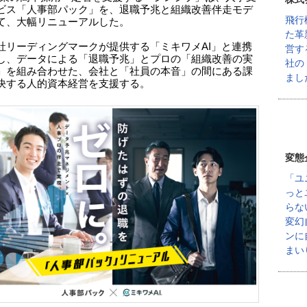
ビス「人事部パック」を、退職予兆と組織改善伴走モデ
飛行
て、大幅リニューアルした。
た革
社リーディングマークが提供する「ミキワメAI」と連携
営す
し、データによる「退職予兆」とプロの「組織改善の実
社の
」を組み合わせた、会社と「社員の本音」の間にある課
まし
決する人的資本経営を支援する。
変態
「ユ
っと
らな
変幻
ンに
まい