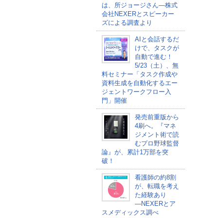
は、所ジョージさん―株式
会社NEXERとスピーカー
ズによる調査より
AIと会話するだ
けで、タスクが
自動で進む！
5/23（土）、無
料セミナー「タスク作成や
資料生成を自動化するエー
ジェントワークフロー入
門」開催
発売前重版から
4刷へ。『マネ
ジメント術で読
むプロ野球監督
論』が、累計1万部を突
破！
看護師の約8割
が、転職を考え
た経験あり
―NEXERとア
スメディックス調べ