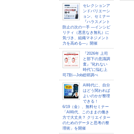
セレクションア
ンドバリエーシ
ョン、セミナー
『ハラスメント
防止の次の一手 ―インシビ
リティ（悪意なき無礼）に
気づき、組織マネジメント
力を高める―』開催
『2026年 上司
と部下の意識調
査』“叱れない
時代”に悩む上
司7割―Job総研調べ
AI時代に、自分
はどう関われば
よいのかが整理
できる！
6/19（金）、無料セミナー
「AI時代、このままの働き
方で大丈夫？ クリエイター
のためのデータと思考の整
理術」を開催