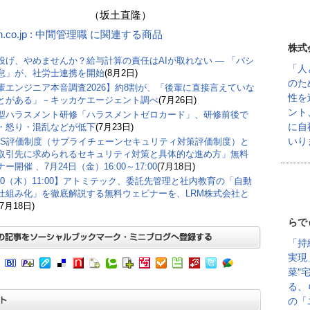
坂土直隆）
n.co.jp : 中間管理職 に関連する商品
株式
丸投げ、やめませんか？給与計算の責任はAIが取れない ― 「パシ
「人
怠」が、社労士連携を開始
(8月2日)
のた
輩エンジニア本音調査2026】約8割が、「後輩に直接言えていな
性を
とがある」－キッカケエージェント調べ
(7月26日)
ント
型ハラスメント研修「ハラスメントゼロカード」、研修前後で
に自
・怒り・混乱などが低下
(7月23日)
いり
CS評価制度（サプライチェーンセキュリティ対策評価制度）と
取引先に求められるセキュリティ対策と具体的な進め方」無料
ー開催 、7月24日（金）16:00～17:00
(7月18日)
/30（木）11:00】アトミテック、委託先管理と社内教育の「自動
仕組み化」を徹底解説する無料ウェビナーを、LRM株式会社と
(7月18日)
らで
「持
実現
菜″
る、
の「