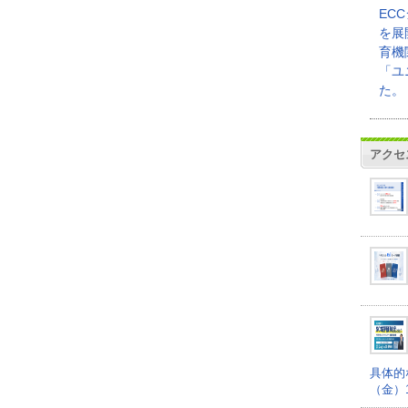
EC
を展
育機
「ユ
た。
アクセ
具体的
（金）16