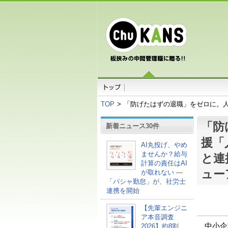
TOP
>
「防げたはずの退職」をゼロに。人
「防
新着ニュース30件
援「
AI丸投げ、やめ
ませんか？給与
と連
計算の責任はAI
ュー
が取れない ―
「パシャ勤怠」が、社労士
連携を開始
【先輩エンジニ
ア本音調査
中小企
2026】約8割