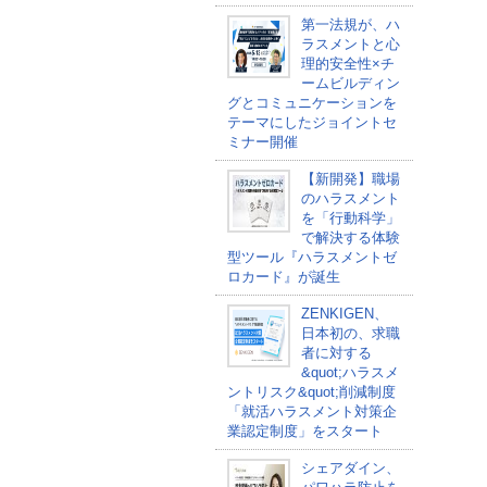
第一法規が、ハ
ラスメントと心
理的安全性×チ
ームビルディン
グとコミュニケーションを
テーマにしたジョイントセ
ミナー開催
【新開発】職場
のハラスメント
を「行動科学」
で解決する体験
型ツール『ハラスメントゼ
ロカード』が誕生
ZENKIGEN、
日本初の、求職
者に対する
&quot;ハラスメ
ントリスク&quot;削減制度
「就活ハラスメント対策企
業認定制度」をスタート
シェアダイン、