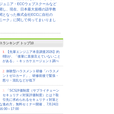
Cジュニア・ECCウェブスクールなど
開し、現在、日本最大規模の語学教
関となった株式会社ECCに自社の
ニーク」に関して伺ってまいりまし
スランキング トップ10
1.
【先輩エンジニア本音調査2026】約
8割が、「後輩に直接言えていないこと
がある」－キッカケエージェント調べ
2.
体験型ハラスメント研修「ハラスメ
ントゼロカード」、研修前後で緊張・
怒り・混乱などが低下
3.
「SCS評価制度（サプライチェーン
セキュリティ対策評価制度）とは？取
引先に求められるセキュリティ対策と
な進め方」無料セミナー開催 、7月24日
:00～17:00