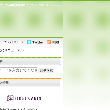
Chu-Kans
データ×組織改善伴走にリニューアル
走にリニューアル
索
ク特集
会社ファーストキャビン