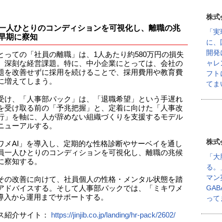
株式
一人ひとりのコンディションを可視化し、離職の兆
「実
早期に察知
に、
開発
とっての「社員の離職」は、1人あたり約580万円の損失
ャレ
、深刻な経営課題。特に、中小企業にとっては、会社の
題を改善せずに採用を続けることで、採用費用や教育費
フト
に増えてしまう。
てま
受け、「人事部パック」は、「退職希望」という手遅れ
を受け取る前の「予兆把握」と、定着に向けた「人事改
行」を軸に、人が辞めない組織づくりを支援するモデル
ニューアルする。
株式
ワメAI」を導入し、定期的な性格診断やサーベイを通し
員一人ひとりのコンディションを可視化し、離職の兆候
「大
に察知する。
る。
マン
その改善に向けて、社員個人の性格・メンタル状態を踏
GA
アドバイスする。そして人事部パックでは、「ミキワメ
の導入から運用までサポートする。
って
ス紹介サイト：
https://jinjib.co.jp/landing/hr-pack/2602/