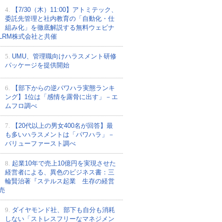
4.
【7/30（木）11:00】アトミテック、
委託先管理と社内教育の「自動化・仕
組み化」を徹底解説する無料ウェビナ
LRM株式会社と共催
5.
UMU、管理職向けハラスメント研修
パッケージを提供開始
6.
【部下からの逆パワハラ実態ランキ
ング】1位は「感情を露骨に出す」－エ
ムフロ調べ
7.
【20代以上の男女400名が回答】最
も多いハラスメントは「パワハラ」－
バリューファースト調べ
8.
起業10年で売上10億円を実現させた
経営者による、異色のビジネス書：三
輪賢治著『ステルス起業 生存の経営
売
9.
ダイヤモンド社、部下も自分も消耗
しない「ストレスフリーなマネジメン