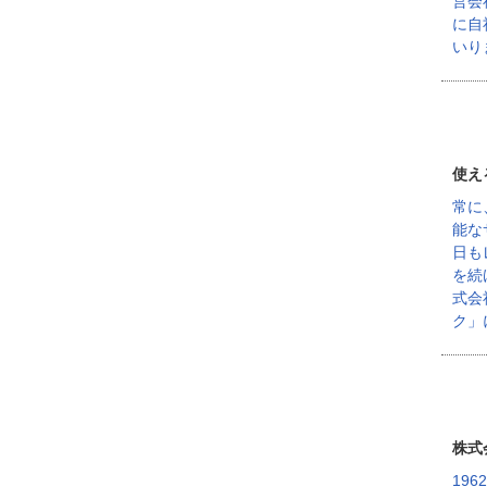
営会
に自
いり
使え
常に
能な
日も
を続
式会
ク」
株式
19