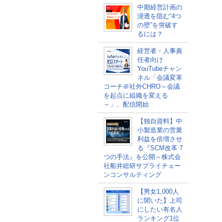
中期経営計画の
浸透を阻む“4つ
の壁”を突破す
るには？
経営者・人事責
任者向け
YouTubeチャン
ネル「会議変革
コーチ＠社外CHRO～会議
を起点に組織を変える
～」、配信開始
【独自資料】中
小製造業の営業
利益を倍増させ
る『SCM改革 7
つの手法』を公開～株式会
社船井総研サプライチェー
ンコンサルティング
【男女1,000人
に聞いた】上司
にしたい有名人
ランキング1位