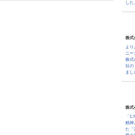
した
株式
より
ニー
株式
社の
まし
株式
「1
精神
た「