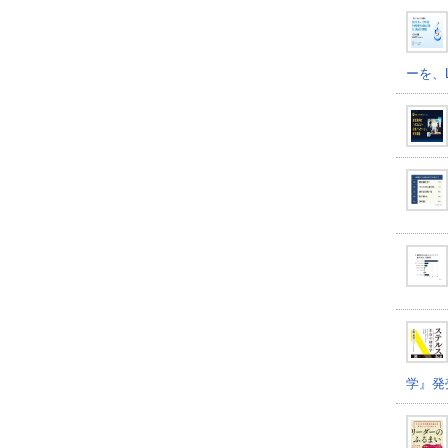
ーを、
学』発