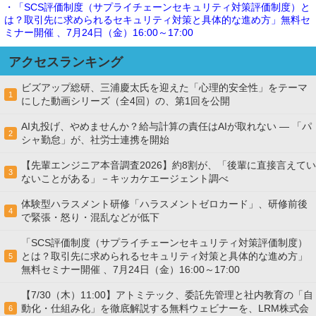
・「SCS評価制度（サプライチェーンセキュリティ対策評価制度）と
は？取引先に求められるセキュリティ対策と具体的な進め方」無料セ
ミナー開催 、7月24日（金）16:00～17:00
アクセスランキング
ビズアップ総研、三浦慶太氏を迎えた「心理的安全性」をテーマ
1
にした動画シリーズ（全4回）の、第1回を公開
AI丸投げ、やめませんか？給与計算の責任はAIが取れない ― 「パ
2
シャ勤怠」が、社労士連携を開始
【先輩エンジニア本音調査2026】約8割が、「後輩に直接言えてい
3
ないことがある」－キッカケエージェント調べ
体験型ハラスメント研修「ハラスメントゼロカード」、研修前後
4
で緊張・怒り・混乱などが低下
「SCS評価制度（サプライチェーンセキュリティ対策評価制度）
とは？取引先に求められるセキュリティ対策と具体的な進め方」
5
無料セミナー開催 、7月24日（金）16:00～17:00
【7/30（木）11:00】アトミテック、委託先管理と社内教育の「自
動化・仕組み化」を徹底解説する無料ウェビナーを、LRM株式会
6