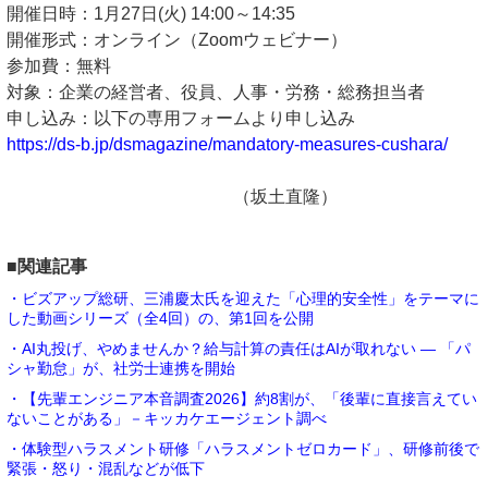
開催日時：1月27日(火) 14:00～14:35
開催形式：オンライン（Zoomウェビナー）
参加費：無料
対象：企業の経営者、役員、人事・労務・総務担当者
申し込み：以下の専用フォームより申し込み
https://ds-b.jp/dsmagazine/mandatory-measures-cushara/
（坂土直隆）
■関連記事
・ビズアップ総研、三浦慶太氏を迎えた「心理的安全性」をテーマに
した動画シリーズ（全4回）の、第1回を公開
・AI丸投げ、やめませんか？給与計算の責任はAIが取れない ― 「パ
シャ勤怠」が、社労士連携を開始
・【先輩エンジニア本音調査2026】約8割が、「後輩に直接言えてい
ないことがある」－キッカケエージェント調べ
・体験型ハラスメント研修「ハラスメントゼロカード」、研修前後で
緊張・怒り・混乱などが低下