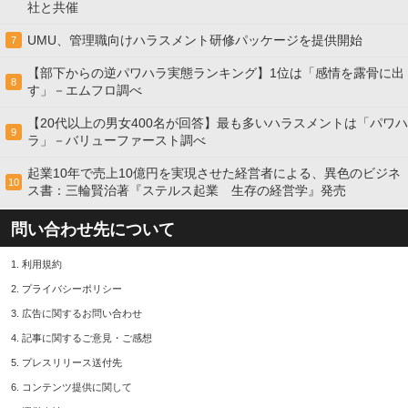
社と共催
UMU、管理職向けハラスメント研修パッケージを提供開始
7
【部下からの逆パワハラ実態ランキング】1位は「感情を露骨に出
8
す」－エムフロ調べ
【20代以上の男女400名が回答】最も多いハラスメントは「パワハ
9
ラ」－バリューファースト調べ
起業10年で売上10億円を実現させた経営者による、異色のビジネ
10
ス書：三輪賢治著『ステルス起業 生存の経営学』発売
問い合わせ先について
1.
利用規約
2.
プライバシーポリシー
3.
広告に関するお問い合わせ
4.
記事に関するご意見・ご感想
5.
プレスリリース送付先
6.
コンテンツ提供に関して