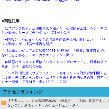
■関連記事
・ビズアップ総研、三浦慶太氏を迎えた「心理的安全性」をテーマに
した動画シリーズ（全4回）の、第1回を公開
・AI丸投げ、やめませんか？給与計算の責任はAIが取れない ― 「パ
シャ勤怠」が、社労士連携を開始
・【先輩エンジニア本音調査2026】約8割が、「後輩に直接言えてい
ないことがある」－キッカケエージェント調べ
・体験型ハラスメント研修「ハラスメントゼロカード」、研修前後で
緊張・怒り・混乱などが低下
・「SCS評価制度（サプライチェーンセキュリティ対策評価制度）と
は？取引先に求められるセキュリティ対策と具体的な進め方」無料セ
ミナー開催 、7月24日（金）16:00～17:00
アクセスランキング
【先輩エンジニア本音調査2026】約8割が、「後輩に直接言えてい
1
ないことがある」－キッカケエージェント調べ