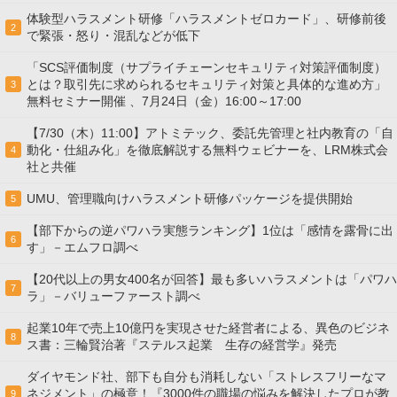
体験型ハラスメント研修「ハラスメントゼロカード」、研修前後
2
で緊張・怒り・混乱などが低下
「SCS評価制度（サプライチェーンセキュリティ対策評価制度）
とは？取引先に求められるセキュリティ対策と具体的な進め方」
3
無料セミナー開催 、7月24日（金）16:00～17:00
【7/30（木）11:00】アトミテック、委託先管理と社内教育の「自
動化・仕組み化」を徹底解説する無料ウェビナーを、LRM株式会
4
社と共催
UMU、管理職向けハラスメント研修パッケージを提供開始
5
【部下からの逆パワハラ実態ランキング】1位は「感情を露骨に出
6
す」－エムフロ調べ
【20代以上の男女400名が回答】最も多いハラスメントは「パワハ
7
ラ」－バリューファースト調べ
起業10年で売上10億円を実現させた経営者による、異色のビジネ
8
ス書：三輪賢治著『ステルス起業 生存の経営学』発売
ダイヤモンド社、部下も自分も消耗しない「ストレスフリーなマ
ネジメント」の極意！『3000件の職場の悩みを解決したプロが教
9