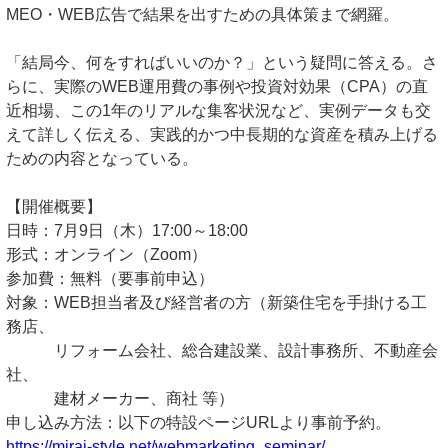
MEO・WEB広告で結果を出すための具体策まで網羅。
「結局今、何をすればいいのか？」という疑問に答える。さ
らに、実際のWEB運用費の事例や投資対効果（CPA）の直
近相場、この1年のリアルな集客状況など、実例データも交
えて詳しく伝える、実践的かつ中長期的な資産を積み上げる
ための内容となっている。
【開催概要】
日時：7月9日（木）17:00～18:00
形式：オンライン（Zoom）
参加費：無料（要事前申込）
対象：WEB担当者及び経営者の方（新築住宅を手掛ける工
務店、
リフォーム会社、総合建設業、設計事務所、不動産会
社、
建材メーカー、商社 等）
申し込み方法：以下の特設ページURLより事前予約。
https://mirai-style.net/webmarketing_seminar/