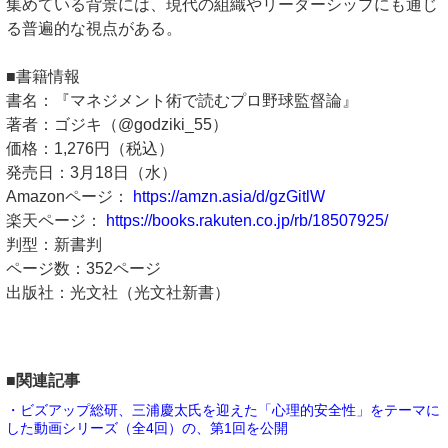
集めている背景には、現代の組織やリーダーシップにも通じ
る普遍的な視点がある。
■書籍情報
書名：『マネジメント術で読むプロ野球監督論』
著者：ゴジキ（@godziki_55）
価格：1,276円（税込）
発売日：3月18日（水）
Amazonページ：
https://amzn.asia/d/gzGitlW
楽天ページ：
https://books.rakuten.co.jp/rb/18507925/
判型：新書判
ページ数：352ページ
出版社：光文社（光文社新書）
■関連記事
・ビズアップ総研、三浦慶太氏を迎えた「心理的安全性」をテーマに
した動画シリーズ（全4回）の、第1回を公開