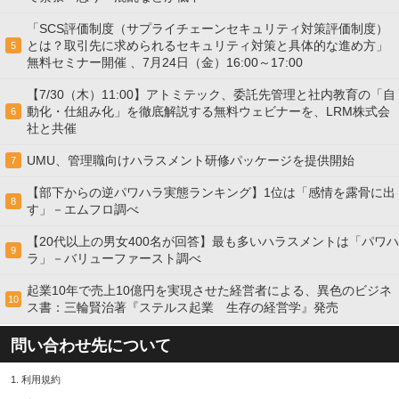
「SCS評価制度（サプライチェーンセキュリティ対策評価制度）
とは？取引先に求められるセキュリティ対策と具体的な進め方」
5
無料セミナー開催 、7月24日（金）16:00～17:00
【7/30（木）11:00】アトミテック、委託先管理と社内教育の「自
動化・仕組み化」を徹底解説する無料ウェビナーを、LRM株式会
6
社と共催
UMU、管理職向けハラスメント研修パッケージを提供開始
7
【部下からの逆パワハラ実態ランキング】1位は「感情を露骨に出
8
す」－エムフロ調べ
【20代以上の男女400名が回答】最も多いハラスメントは「パワハ
9
ラ」－バリューファースト調べ
起業10年で売上10億円を実現させた経営者による、異色のビジネ
10
ス書：三輪賢治著『ステルス起業 生存の経営学』発売
問い合わせ先について
1.
利用規約