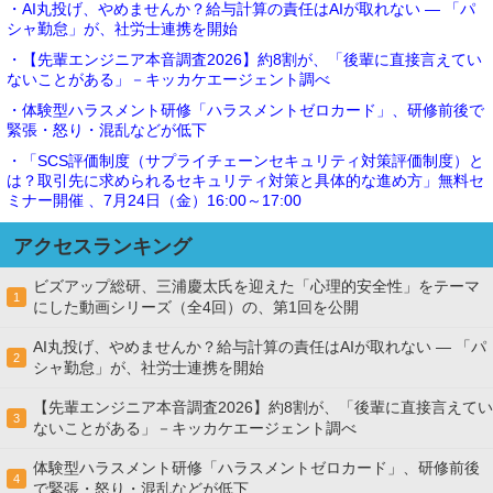
・AI丸投げ、やめませんか？給与計算の責任はAIが取れない ― 「パ
シャ勤怠」が、社労士連携を開始
・【先輩エンジニア本音調査2026】約8割が、「後輩に直接言えてい
ないことがある」－キッカケエージェント調べ
・体験型ハラスメント研修「ハラスメントゼロカード」、研修前後で
緊張・怒り・混乱などが低下
・「SCS評価制度（サプライチェーンセキュリティ対策評価制度）と
は？取引先に求められるセキュリティ対策と具体的な進め方」無料セ
ミナー開催 、7月24日（金）16:00～17:00
アクセスランキング
ビズアップ総研、三浦慶太氏を迎えた「心理的安全性」をテーマ
1
にした動画シリーズ（全4回）の、第1回を公開
AI丸投げ、やめませんか？給与計算の責任はAIが取れない ― 「パ
2
シャ勤怠」が、社労士連携を開始
【先輩エンジニア本音調査2026】約8割が、「後輩に直接言えてい
3
ないことがある」－キッカケエージェント調べ
体験型ハラスメント研修「ハラスメントゼロカード」、研修前後
4
で緊張・怒り・混乱などが低下