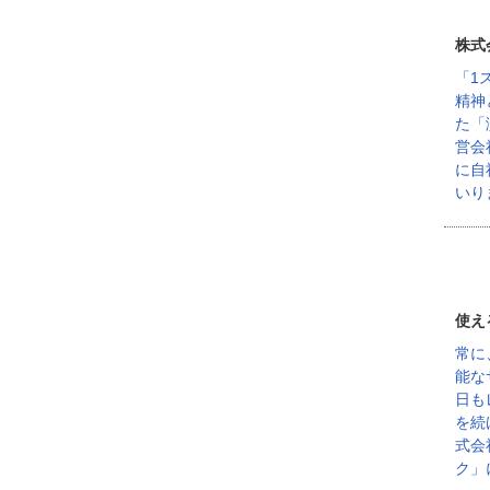
株式
「1
精神
た「
営会
に自
いり
使え
常に
能な
日も
を続
式会
ク」