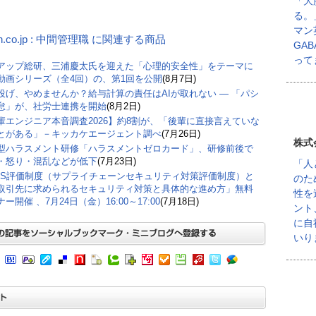
「大
る。
マン
n.co.jp : 中間管理職 に関連する商品
GA
って
アップ総研、三浦慶太氏を迎えた「心理的安全性」をテーマに
動画シリーズ（全4回）の、第1回を公開
(8月7日)
丸投げ、やめませんか？給与計算の責任はAIが取れない ― 「パシ
怠」が、社労士連携を開始
(8月2日)
輩エンジニア本音調査2026】約8割が、「後輩に直接言えていな
とがある」－キッカケエージェント調べ
(7月26日)
株式
型ハラスメント研修「ハラスメントゼロカード」、研修前後で
・怒り・混乱などが低下
(7月23日)
「人
CS評価制度（サプライチェーンセキュリティ対策評価制度）と
のた
取引先に求められるセキュリティ対策と具体的な進め方」無料
性を
ー開催 、7月24日（金）16:00～17:00
(7月18日)
ント
に自
いり