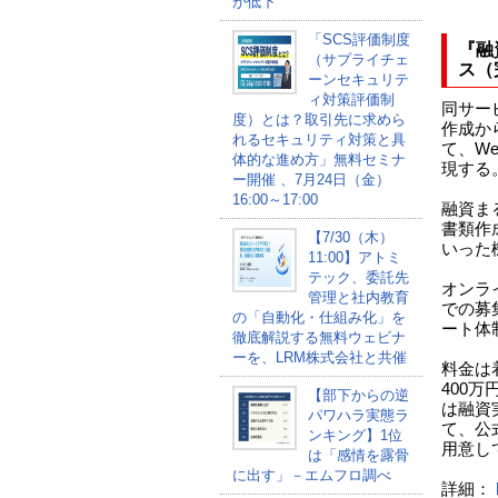
が低下
「SCS評価制度
『融
（サプライチェ
ス（
ーンセキュリテ
ィ対策評価制
同サー
度）とは？取引先に求めら
作成か
れるセキュリティ対策と具
て、W
体的な進め方」無料セミナ
現する
ー開催 、7月24日（金）
16:00～17:00
融資ま
書類作
【7/30（木）
いった
11:00】アトミ
テック、委託先
オンラ
管理と社内教育
での募
の「自動化・仕組み化」を
ート体
徹底解説する無料ウェビナ
ーを、LRM株式会社と共催
料金は
400
【部下からの逆
は融資
パワハラ実態ラ
て、公
ンキング】1位
用意し
は「感情を露骨
に出す」－エムフロ調べ
詳細：