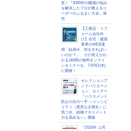
意！『3000件の職場の悩み
を解決したプロが教えるリ
ーダーのふるまい大全』発
売
【工務店・リフ
ォーム会社向
け】住宅・建築
業界のWEB運
用「結局今、何をすればい
いのか？」、その答えがわ
かる1時間の無料オンライ
ンセミナーを、7月9日(木)
に開催！
セレクションア
ンドバリエーシ
ョン、セミナー
『ハラスメント
防止の次の一手 ―インシビ
リティ（悪意なき無礼）に
気づき、組織マネジメント
力を高める―』開催
『2026年 上司