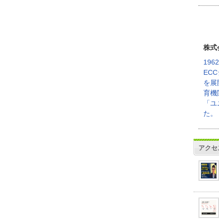
株式
19
EC
を展
育機
「ユ
た。
アクセ