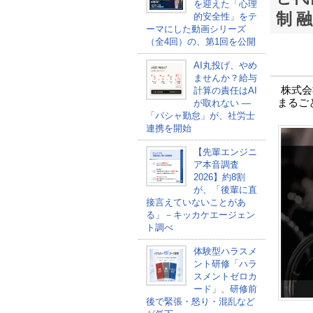
を迎えた「心理
制 
的安全性」をテ
ーマにした動画シリーズ
（全4回）の、第1回を公開
AI丸投げ、やめ
ませんか？給与
株式会
計算の責任はAI
まるご
が取れない ―
「パシャ勤怠」が、社労士
連携を開始
【先輩エンジニ
ア本音調査
2026】約8割
が、「後輩に直
接言えていないことがあ
る」－キッカケエージェン
ト調べ
体験型ハラスメ
ント研修「ハラ
スメントゼロカ
ード」、研修前
後で緊張・怒り・混乱など