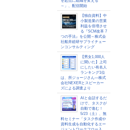
を起点に組織を変える
～」、配信開始
【独自資料】中
小製造業の営業
利益を倍増させ
る『SCM改革 7
つの手法』を公開～株式会
社船井総研サプライチェー
ンコンサルティング
【男女1,000人
に聞いた】上司
にしたい有名人
ランキング1位
は、所ジョージさん―株式
会社NEXERとスピーカー
ズによる調査より
AIと会話するだ
けで、タスクが
自動で進む！
5/23（土）、無
料セミナー「タスク作成や
資料生成を自動化するエー
ジェントワークフロー入