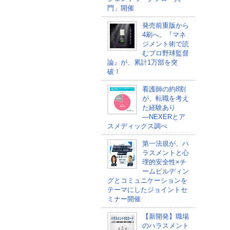
門」開催
発売前重版から
4刷へ。『マネ
ジメント術で読
むプロ野球監督
論』が、累計1万部を突
破！
看護師の約8割
が、転職を考え
た経験あり
―NEXERとア
スメディックス調べ
第一法規が、ハ
ラスメントと心
理的安全性×チ
ームビルディン
グとコミュニケーションを
テーマにしたジョイントセ
ミナー開催
【新開発】職場
のハラスメント