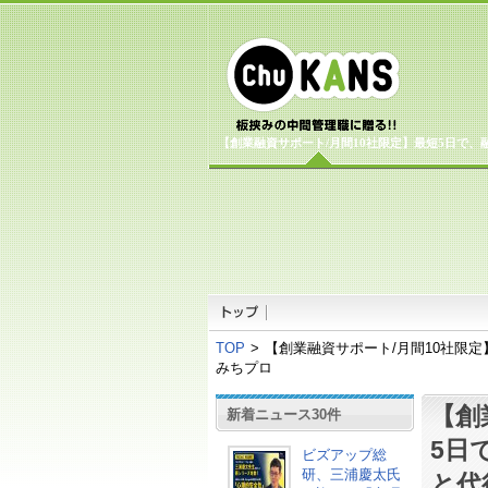
【創業融資サポート/月間10社限定】最短5日で、
TOP
>
【創業融資サポート/月間10社限
みちプロ
【創
新着ニュース30件
5日
ビズアップ総
研、三浦慶太氏
と代