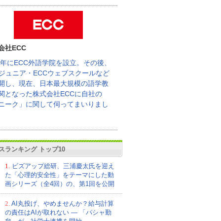
会社ECC
62年にECC外語学院を設立。その後、
Cジュニア・ECCウェブスクールなど
開し、現在、日本最大規模の語学教
関となった株式会社ECCに自社の
ニーク」に関して伺ってまいりまし
スランキング トップ10
1.
ビズアップ総研、三浦慶太氏を迎え
た「心理的安全性」をテーマにした動
画シリーズ（全4回）の、第1回を公開
2.
AI丸投げ、やめませんか？給与計算
の責任はAIが取れない ― 「パシャ勤