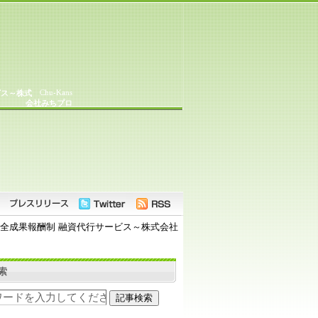
Chu-Kans
ビス～株式
会社みちプロ
完全成果報酬制 融資代行サービス～株式会社
索