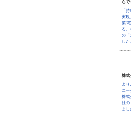
らで
「持
実現
菜″
る、
の「
した
株式
より
ニー
株式
社の
まし