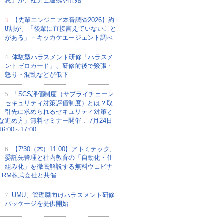
怠」が、社労士連携を開始
3.
【先輩エンジニア本音調査2026】約
8割が、「後輩に直接言えていないこと
がある」－キッカケエージェント調べ
4.
体験型ハラスメント研修「ハラスメ
ントゼロカード」、研修前後で緊張・
怒り・混乱などが低下
5.
「SCS評価制度（サプライチェーン
セキュリティ対策評価制度）とは？取
引先に求められるセキュリティ対策と
な進め方」無料セミナー開催 、7月24日
:00～17:00
6.
【7/30（木）11:00】アトミテック、
委託先管理と社内教育の「自動化・仕
組み化」を徹底解説する無料ウェビナ
LRM株式会社と共催
7.
UMU、管理職向けハラスメント研修
パッケージを提供開始