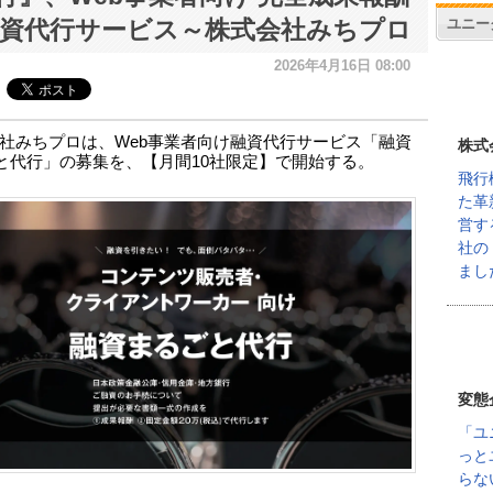
ユニー
融資代行サービス～株式会社みちプロ
2026年4月16日 08:00
社みちプロは、Web事業者向け融資代行サービス「融資
株式
と代行」の募集を、【月間10社限定】で開始する。
飛行
た革
営す
社の
まし
変態
「ユ
っと
らな