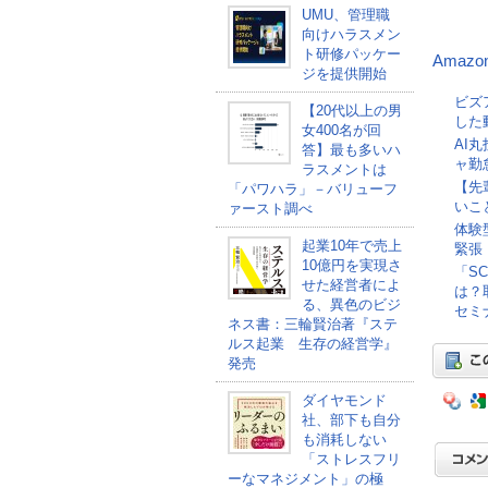
UMU、管理職
向けハラスメン
ト研修パッケー
Amazo
ジを提供開始
ビズ
【20代以上の男
した
女400名が回
AI
答】最も多いハ
ャ勤
ラスメントは
【先
「パワハラ」－バリューフ
いこ
ァースト調べ
体験
起業10年で売上
緊張
10億円を実現さ
「S
せた経営者によ
は？
る、異色のビジ
セミナ
ネス書：三輪賢治著『ステ
ルス起業 生存の経営学』
発売
ダイヤモンド
社、部下も自分
も消耗しない
「ストレスフリ
ーなマネジメント」の極