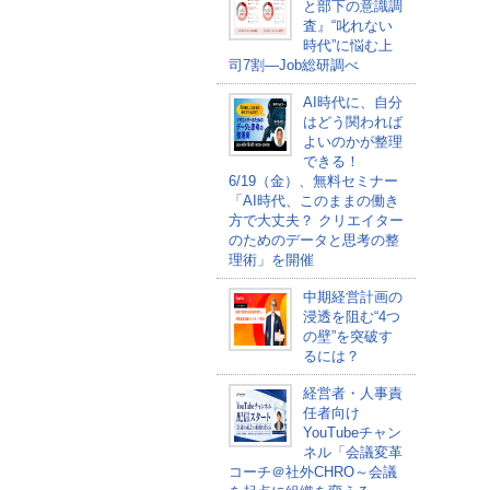
と部下の意識調
査』“叱れない
時代”に悩む上
司7割―Job総研調べ
AI時代に、自分
はどう関われば
よいのかが整理
できる！
6/19（金）、無料セミナー
「AI時代、このままの働き
方で大丈夫？ クリエイター
のためのデータと思考の整
理術」を開催
中期経営計画の
浸透を阻む“4つ
の壁”を突破す
るには？
経営者・人事責
任者向け
YouTubeチャン
ネル「会議変革
コーチ＠社外CHRO～会議