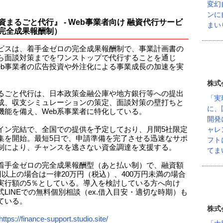
変幻
ンに
資まるごと代行』 - Web事業者向け 融資代行サービ
まい
完全成果報酬制）
ビスは、着手金ゼロの完全成果報酬制で、事業計画書の
ら面談対策までをワンストップで代行することを通じ
eb事業者の広告投資や外注化による事業成長の加速を実
。
株式
るごと代行は、日本政策金融公庫や地方銀行等への提出
「実
成、収支シミュレーションの策定、面談対策の壁打ちと
に、
機能を備え、Web系事業者に特化している。
開発
ャレ
イン完結で、全国での提供を予定しており、月間5社限定
集を開始。最短5日で、申請準備を完了させる迅速なサポ
フト
制により、チャンスを逃さない資金調達を支援する。
てま
着手金ゼロの完全成果報酬型（あと払い制）で、融資額
万円以上の場合は一律20万円（税込）、400万円未満の場合
実行額の5％としている。導入を検討している方へ向け
式LINEでの無料個別相談（ex.借入目安・適切な時期）も
ている。
株式
https://finance-support.studio.site/