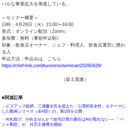
バルな事業拡大を推進している。
＜セミナー概要＞
日時：4月28日（火）15:00〜16:00
形式：オンライン配信（Zoom）
参加費：無料（事前申込制）
対象：飲食店オーナー、シェフ・料理人、飲食店運営に携わ
る人
申込方法：申込みは、こちら
https://chef-link.com/business/seminar/20260428/
（坂土直隆）
■関連記事
・ビズアップ総研、三浦慶太氏を迎えた「心理的安全性」をテーマに
した動画シリーズ（全4回）の、第1回を公開
・AI丸投げ、やめませんか？給与計算の責任はAIが取れない ― 「パ
シャ勤怠」が、社労士連携を開始