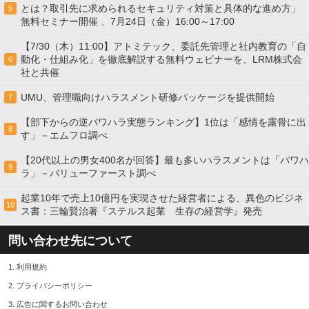
とは？取引先に求められるセキュリティ対策と具体的な進め方」
5
無料セミナー開催 、7月24日（金）16:00～17:00
【7/30（木）11:00】アトミテック、委託先管理と社内教育の「自
動化・仕組み化」を徹底解説する無料ウェビナーを、LRM株式会
6
社と共催
UMU、管理職向けハラスメント研修パッケージを提供開始
7
【部下からの逆パワハラ実態ランキング】1位は「感情を露骨に出
8
す」－エムフロ調べ
【20代以上の男女400名が回答】最も多いハラスメントは「パワハ
9
ラ」－バリューファースト調べ
起業10年で売上10億円を実現させた経営者による、異色のビジネ
10
ス書：三輪賢治著『ステルス起業 生存の経営学』発売
問い合わせ先について
1.
利用規約
2.
プライバシーポリシー
3.
広告に関するお問い合わせ