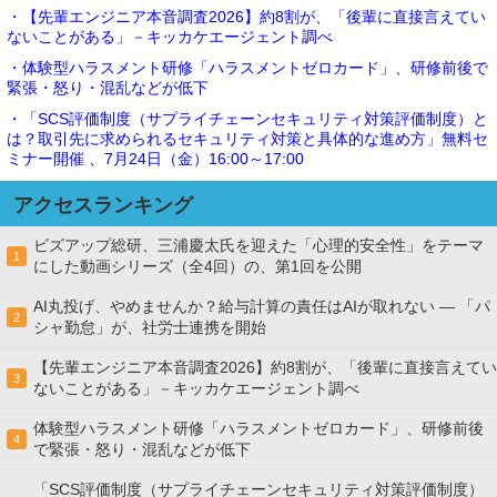
・【先輩エンジニア本音調査2026】約8割が、「後輩に直接言えてい
ないことがある」－キッカケエージェント調べ
・体験型ハラスメント研修「ハラスメントゼロカード」、研修前後で
緊張・怒り・混乱などが低下
・「SCS評価制度（サプライチェーンセキュリティ対策評価制度）と
は？取引先に求められるセキュリティ対策と具体的な進め方」無料セ
ミナー開催 、7月24日（金）16:00～17:00
アクセスランキング
ビズアップ総研、三浦慶太氏を迎えた「心理的安全性」をテーマ
1
にした動画シリーズ（全4回）の、第1回を公開
AI丸投げ、やめませんか？給与計算の責任はAIが取れない ― 「パ
2
シャ勤怠」が、社労士連携を開始
【先輩エンジニア本音調査2026】約8割が、「後輩に直接言えてい
3
ないことがある」－キッカケエージェント調べ
体験型ハラスメント研修「ハラスメントゼロカード」、研修前後
4
で緊張・怒り・混乱などが低下
「SCS評価制度（サプライチェーンセキュリティ対策評価制度）