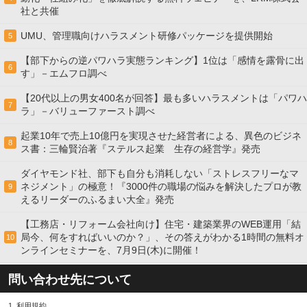
社と共催
UMU、管理職向けハラスメント研修パッケージを提供開始
5
【部下からの逆パワハラ実態ランキング】1位は「感情を露骨に出
6
す」－エムフロ調べ
【20代以上の男女400名が回答】最も多いハラスメントは「パワハ
7
ラ」－バリューファースト調べ
起業10年で売上10億円を実現させた経営者による、異色のビジネ
8
ス書：三輪賢治著『ステルス起業 生存の経営学』発売
ダイヤモンド社、部下も自分も消耗しない「ストレスフリーなマ
ネジメント」の極意！『3000件の職場の悩みを解決したプロが教
9
えるリーダーのふるまい大全』発売
【工務店・リフォーム会社向け】住宅・建築業界のWEB運用「結
局今、何をすればいいのか？」、その答えがわかる1時間の無料オ
10
ンラインセミナーを、7月9日(木)に開催！
問い合わせ先について
1.
利用規約