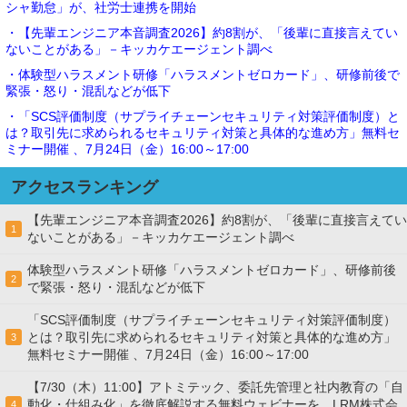
シャ勤怠」が、社労士連携を開始
・【先輩エンジニア本音調査2026】約8割が、「後輩に直接言えてい
ないことがある」－キッカケエージェント調べ
・体験型ハラスメント研修「ハラスメントゼロカード」、研修前後で
緊張・怒り・混乱などが低下
・「SCS評価制度（サプライチェーンセキュリティ対策評価制度）と
は？取引先に求められるセキュリティ対策と具体的な進め方」無料セ
ミナー開催 、7月24日（金）16:00～17:00
アクセスランキング
【先輩エンジニア本音調査2026】約8割が、「後輩に直接言えてい
1
ないことがある」－キッカケエージェント調べ
体験型ハラスメント研修「ハラスメントゼロカード」、研修前後
2
で緊張・怒り・混乱などが低下
「SCS評価制度（サプライチェーンセキュリティ対策評価制度）
とは？取引先に求められるセキュリティ対策と具体的な進め方」
3
無料セミナー開催 、7月24日（金）16:00～17:00
【7/30（木）11:00】アトミテック、委託先管理と社内教育の「自
動化・仕組み化」を徹底解説する無料ウェビナーを、LRM株式会
4