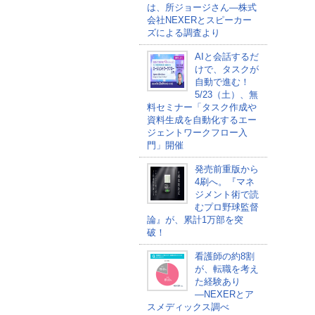
は、所ジョージさん―株式
会社NEXERとスピーカー
ズによる調査より
AIと会話するだ
けで、タスクが
自動で進む！
5/23（土）、無
料セミナー「タスク作成や
資料生成を自動化するエー
ジェントワークフロー入
門」開催
発売前重版から
4刷へ。『マネ
ジメント術で読
むプロ野球監督
論』が、累計1万部を突
破！
看護師の約8割
が、転職を考え
た経験あり
―NEXERとア
スメディックス調べ