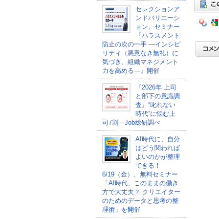
セレクションア
ンドバリエーシ
ョン、セミナー
『ハラスメント
防止の次の一手 ―インシビ
リティ（悪意なき無礼）に
気づき、組織マネジメント
力を高める―』開催
『2026年 上司
と部下の意識調
査』“叱れない
時代”に悩む上
司7割―Job総研調べ
AI時代に、自分
はどう関われば
よいのかが整理
できる！
6/19（金）、無料セミナー
「AI時代、このままの働き
方で大丈夫？ クリエイター
のためのデータと思考の整
理術」を開催