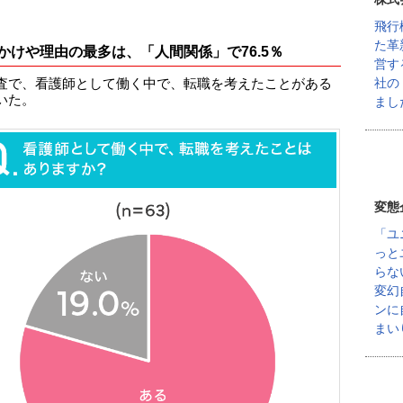
飛行
た革
かけや理由の最多は、「人間関係」で76.5％
営す
社の
査で、看護師として働く中で、転職を考えたことがある
いた。
まし
変態
「ユ
っと
らな
変幻
ンに
まい