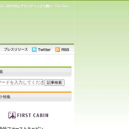
Chu-Kans
り―NEXERとアスメディックス調べ
索
ク特集
会社ファーストキャビン