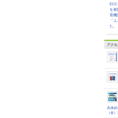
EC
を展
育機
「ユ
た。
アクセ
具体的
（金）16