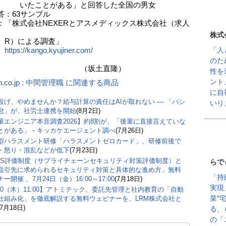
ことがある」と回答した全国の男女
答：63サンプル
：「株式会社NEXERとアスメディックス株式会社（求人
株式
による調査」
「人
https://kango.kyujiner.com/
のた
坂土直隆）
性を
ント
n.co.jp : 中間管理職 に関連する商品
に自
丸投げ、やめませんか？給与計算の責任はAIが取れない ― 「パシ
いり
怠」が、社労士連携を開始
(8月2日)
輩エンジニア本音調査2026】約8割が、「後輩に直接言えていな
とがある」－キッカケエージェント調べ
(7月26日)
型ハラスメント研修「ハラスメントゼロカード」、研修前後で
・怒り・混乱などが低下
(7月23日)
CS評価制度（サプライチェーンセキュリティ対策評価制度）と
らで
取引先に求められるセキュリティ対策と具体的な進め方」無料
「持
ー開催 、7月24日（金）16:00～17:00
(7月18日)
実現
/30（木）11:00】アトミテック、委託先管理と社内教育の「自動
菜″
仕組み化」を徹底解説する無料ウェビナーを、LRM株式会社と
(7月18日)
る、
の「