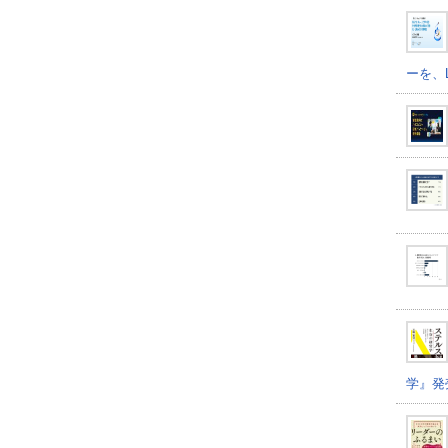
ーを、
学』発