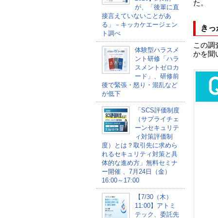
た。
が、「後輩に直
接言えていないことがあ
る」－キッカケエージェン
きっ
ト調べ
この調
体験型ハラスメ
かを聞
ント研修「ハラ
スメントゼロカ
ード」、研修前
後で緊張・怒り・混乱など
が低下
「SCS評価制度
（サプライチェ
ーンセキュリテ
ィ対策評価制
度）とは？取引先に求めら
れるセキュリティ対策と具
体的な進め方」無料セミナ
ー開催 、7月24日（金）
16:00～17:00
【7/30（木）
11:00】アトミ
テック、委託先