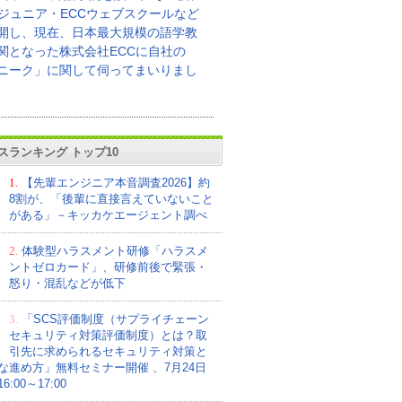
Cジュニア・ECCウェブスクールなど
開し、現在、日本最大規模の語学教
関となった株式会社ECCに自社の
ニーク」に関して伺ってまいりまし
スランキング トップ10
1.
【先輩エンジニア本音調査2026】約
8割が、「後輩に直接言えていないこと
がある」－キッカケエージェント調べ
2.
体験型ハラスメント研修「ハラスメ
ントゼロカード」、研修前後で緊張・
怒り・混乱などが低下
3.
「SCS評価制度（サプライチェーン
セキュリティ対策評価制度）とは？取
引先に求められるセキュリティ対策と
な進め方」無料セミナー開催 、7月24日
:00～17:00