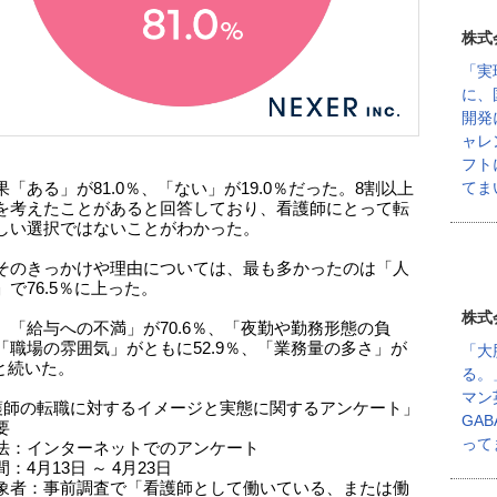
株式
「実
に、
開発
ャレ
フト
てま
「ある」が81.0％、「ない」が19.0％だった。8割以上
を考えたことがあると回答しており、看護師にとって転
しい選択ではないことがわかった。
そのきっかけや理由については、最も多かったのは「人
で76.5％に上った。
株式
、「給与への不満」が70.6％、「夜勤や勤務形態の負
「職場の雰囲気」がともに52.9％、「業務量の多さ」が
「大
％と続いた。
る。
マン
護師の転職に対するイメージと実態に関するアンケート」
GA
要
って
法：インターネットでのアンケート
：4月13日 ～ 4月23日
象者：事前調査で「看護師として働いている、または働