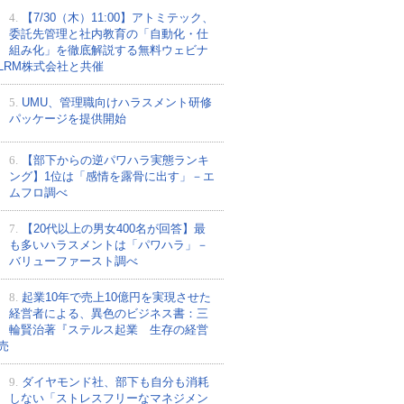
4.
【7/30（木）11:00】アトミテック、
委託先管理と社内教育の「自動化・仕
組み化」を徹底解説する無料ウェビナ
LRM株式会社と共催
5.
UMU、管理職向けハラスメント研修
パッケージを提供開始
6.
【部下からの逆パワハラ実態ランキ
ング】1位は「感情を露骨に出す」－エ
ムフロ調べ
7.
【20代以上の男女400名が回答】最
も多いハラスメントは「パワハラ」－
バリューファースト調べ
8.
起業10年で売上10億円を実現させた
経営者による、異色のビジネス書：三
輪賢治著『ステルス起業 生存の経営
売
9.
ダイヤモンド社、部下も自分も消耗
しない「ストレスフリーなマネジメン