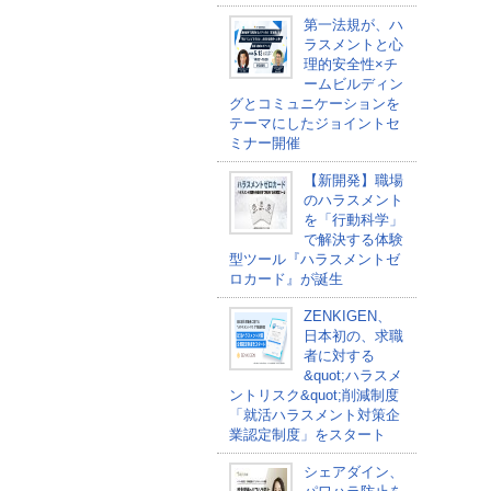
第一法規が、ハ
ラスメントと心
理的安全性×チ
ームビルディン
グとコミュニケーションを
テーマにしたジョイントセ
ミナー開催
【新開発】職場
のハラスメント
を「行動科学」
で解決する体験
型ツール『ハラスメントゼ
ロカード』が誕生
ZENKIGEN、
日本初の、求職
者に対する
&quot;ハラスメ
ントリスク&quot;削減制度
「就活ハラスメント対策企
業認定制度」をスタート
シェアダイン、