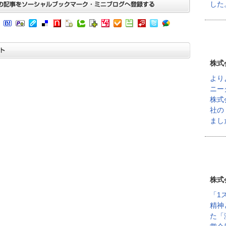
した
株式
より
ニー
株式
社の
まし
株式
「1
精神
た「