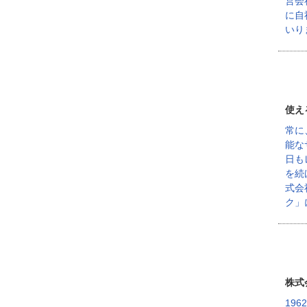
営会
に自
いり
使え
常に
能な
日も
を続
式会
ク」
株式
19