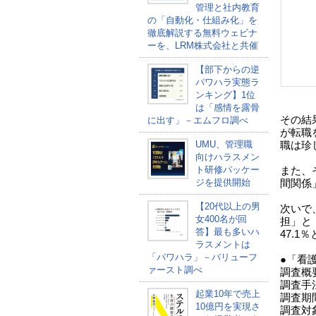
管理と社内教育
の「自動化・仕組み化」を
徹底解説する無料ウェビナ
ーを、LRM株式会社と共催
【部下からの逆
パワハラ実態ラ
ンキング】1位
は「感情を露骨
その結果
に出す」－エムフロ調べ
が転職
UMU、管理職
職は珍
向けハラスメン
ト研修パッケー
また、
ジを提供開始
間関係」
【20代以上の男
次いで
女400名が回
担」と
答】最も多いハ
47.1
ラスメントは
「パワハラ」－バリューフ
●「看
ァースト調べ
調査概
調査手
起業10年で売上
調査期間
10億円を実現さ
調査対