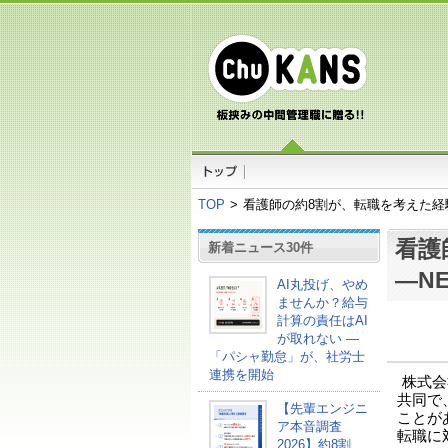
TOP
>
看護師の約8割が、転職を考えた経
看護
新着ニュース30件
―N
AI丸投げ、やめ
ませんか？給与
計算の責任はAI
が取れない ―
「パシャ勤怠」が、社労士
連携を開始
株式会
共同で
【先輩エンジニ
ことが
ア本音調査
転職に
2026】約8割