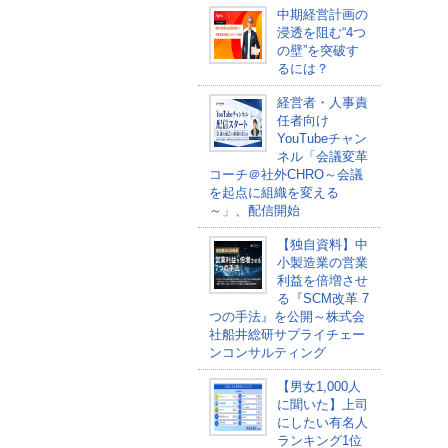
中期経営計画の
浸透を阻む“4つ
の壁”を突破す
るには？
経営者・人事責
任者向け
YouTubeチャン
ネル「会議変革
コーチ＠社外CHRO～会議
を起点に組織を変える
～」、配信開始
【独自資料】中
小製造業の営業
利益を倍増させ
る『SCM改革 7
つの手法』を公開～株式会
社船井総研サプライチェー
ンコンサルティング
【男女1,000人
に聞いた】上司
にしたい有名人
ランキング1位