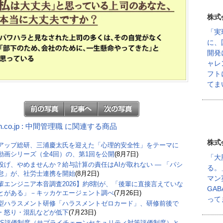
株式
「実
に、
開発
ャレ
フト
てま
n.co.jp : 中間管理職 に関連する商品
株式
アップ総研、三浦慶太氏を迎えた「心理的安全性」をテーマに
動画シリーズ（全4回）の、第1回を公開
(8月7日)
「大
丸投げ、やめませんか？給与計算の責任はAIが取れない ― 「パシ
る。
怠」が、社労士連携を開始
(8月2日)
マン
輩エンジニア本音調査2026】約8割が、「後輩に直接言えていな
GA
とがある」－キッカケエージェント調べ
(7月26日)
って
型ハラスメント研修「ハラスメントゼロカード」、研修前後で
・怒り・混乱などが低下
(7月23日)
CS評価制度（サプライチェーンセキュリティ対策評価制度）と