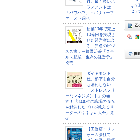
答】最も多いハ
は？
ラスメントは
セミナ
「パワハラ」－バリューフ
ァースト調べ
起業10年で売上
10億円を実現さ
せた経営者によ
る、異色のビジ
ネス書：三輪賢治著『ステ
ルス起業 生存の経営学』
発売
ダイヤモンド
社、部下も自分
も消耗しない
「ストレスフリ
ーなマネジメント」の極
意！『3000件の職場の悩み
を解決したプロが教えるリ
ーダーのふるまい大全』発
売
【工務店・リフ
ォーム会社向