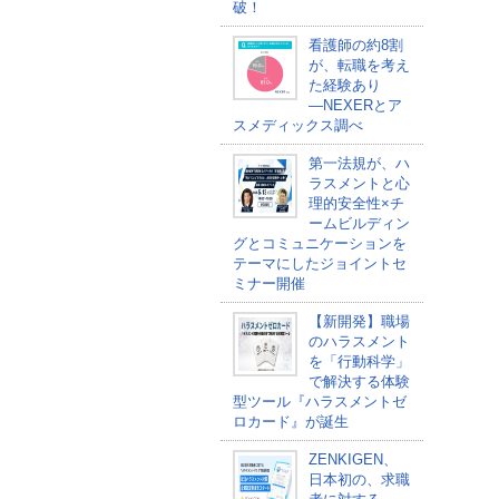
破！
看護師の約8割
が、転職を考え
た経験あり
―NEXERとア
スメディックス調べ
第一法規が、ハ
ラスメントと心
理的安全性×チ
ームビルディン
グとコミュニケーションを
テーマにしたジョイントセ
ミナー開催
【新開発】職場
のハラスメント
を「行動科学」
で解決する体験
型ツール『ハラスメントゼ
ロカード』が誕生
ZENKIGEN、
日本初の、求職