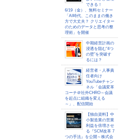
できる！
6/19（金）、無料セミナー
「AI時代、このままの働き
方で大丈夫？ クリエイター
のためのデータと思考の整
理術」を開催
中期経営計画の
浸透を阻む“4つ
の壁”を突破す
るには？
経営者・人事責
任者向け
YouTubeチャン
ネル「会議変革
コーチ＠社外CHRO～会議
を起点に組織を変える
～」、配信開始
【独自資料】中
小製造業の営業
利益を倍増させ
る『SCM改革 7
つの手法』を公開～株式会