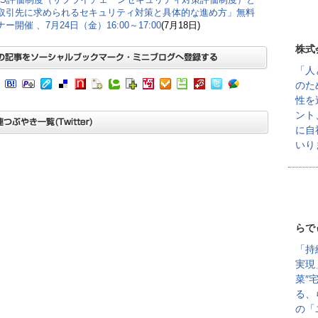
取引先に求められるセキュリティ対策と具体的な進め方」無料
ー開催 、7月24日（金）16:00～17:00
(7月18日)
株式
「人
のた
性を
ント
に自
いり
らで
「持
実現
菜″
る、
の「