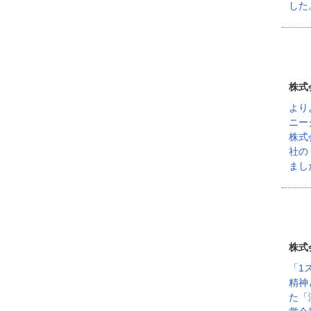
した
株式
より
ニー
株式
社の
まし
株式
「1
精神
た「