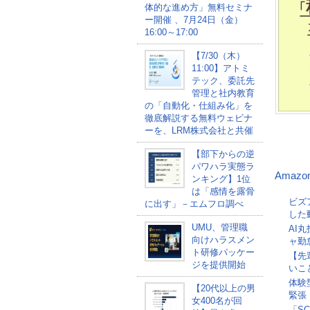
体的な進め方」無料セミナ
ー開催 、7月24日（金）
16:00～17:00
【7/30（木）
11:00】アトミ
テック、委託先
管理と社内教育
の「自動化・仕組み化」を
徹底解説する無料ウェビナ
ーを、LRM株式会社と共催
【部下からの逆
パワハラ実態ラ
Amazo
ンキング】1位
は「感情を露骨
ビズ
に出す」－エムフロ調べ
した
UMU、管理職
AI
向けハラスメン
ャ勤
ト研修パッケー
【先
ジを提供開始
いこ
体験
【20代以上の男
緊張
女400名が回
「S