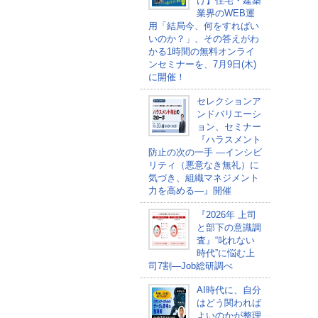
け】住宅・建築
業界のWEB運
用「結局今、何をすればい
いのか？」、その答えがわ
かる1時間の無料オンライ
ンセミナーを、7月9日(木)
に開催！
セレクションア
ンドバリエーシ
ョン、セミナー
『ハラスメント
防止の次の一手 ―インシビ
リティ（悪意なき無礼）に
気づき、組織マネジメント
力を高める―』開催
『2026年 上司
と部下の意識調
査』“叱れない
時代”に悩む上
司7割―Job総研調べ
AI時代に、自分
はどう関われば
よいのかが整理