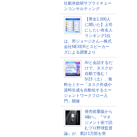
社船井総研サプライチェー
ンコンサルティング
【男女1,000人
に聞いた】上司
にしたい有名人
ランキング1位
は、所ジョージさん―株式
会社NEXERとスピーカー
ズによる調査より
AIと会話するだ
けで、タスクが
自動で進む！
5/23（土）、無
料セミナー「タスク作成や
資料生成を自動化するエー
ジェントワークフロー入
門」開催
発売前重版から
4刷へ。『マネ
ジメント術で読
むプロ野球監督
論』が、累計1万部を突