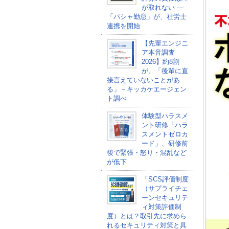
が取れない ―
「パシャ勤怠」が、社労士
連携を開始
【先輩エンジニ
ア本音調査
2026】約8割
が、「後輩に直
接言えていないことがあ
る」－キッカケエージェン
ト調べ
体験型ハラスメ
ント研修「ハラ
スメントゼロカ
ード」、研修前
後で緊張・怒り・混乱など
が低下
「SCS評価制度
（サプライチェ
ーンセキュリテ
ィ対策評価制
度）とは？取引先に求めら
れるセキュリティ対策と具