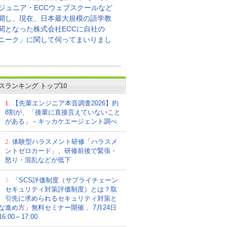
Cジュニア・ECCウェブスクールなど
開し、現在、日本最大規模の語学教
関となった株式会社ECCに自社の
ニーク」に関して伺ってまいりまし
スランキング トップ10
1.
【先輩エンジニア本音調査2026】約
8割が、「後輩に直接言えていないこと
がある」－キッカケエージェント調べ
2.
体験型ハラスメント研修「ハラスメ
ントゼロカード」、研修前後で緊張・
怒り・混乱などが低下
3.
「SCS評価制度（サプライチェーン
セキュリティ対策評価制度）とは？取
引先に求められるセキュリティ対策と
な進め方」無料セミナー開催 、7月24日
:00～17:00