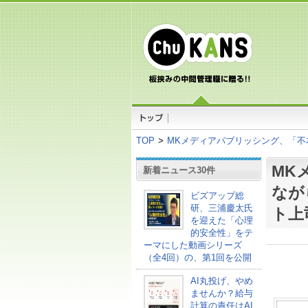
TOP
>
MKメディアパブリッシング、「
MK
新着ニュース30件
なが
ビズアップ総
研、三浦慶太氏
ト上
を迎えた「心理
的安全性」をテ
ーマにした動画シリーズ
（全4回）の、第1回を公開
AI丸投げ、やめ
ませんか？給与
計算の責任はAI