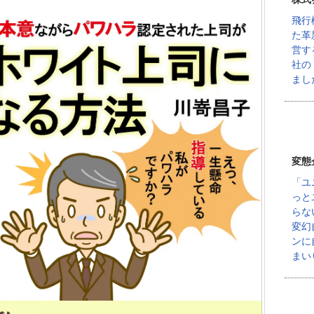
飛行
た革
営す
社の
まし
変態
「ユ
っと
らな
変幻
ンに
まい