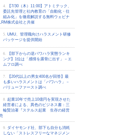
4.
【7/30（木）11:00】アトミテック、
委託先管理と社内教育の「自動化・仕
組み化」を徹底解説する無料ウェビナ
LRM株式会社と共催
5.
UMU、管理職向けハラスメント研修
パッケージを提供開始
6.
【部下からの逆パワハラ実態ランキ
ング】1位は「感情を露骨に出す」－エ
ムフロ調べ
7.
【20代以上の男女400名が回答】最
も多いハラスメントは「パワハラ」－
バリューファースト調べ
8.
起業10年で売上10億円を実現させた
経営者による、異色のビジネス書：三
輪賢治著『ステルス起業 生存の経営
売
9.
ダイヤモンド社、部下も自分も消耗
しない「ストレスフリーなマネジメン