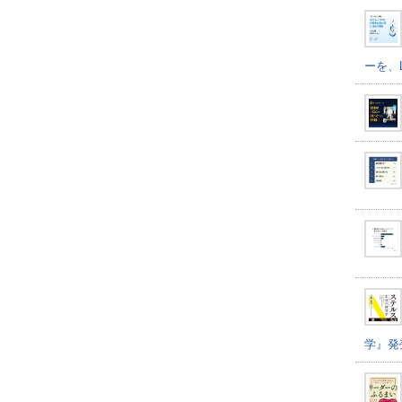
ーを、
学』発