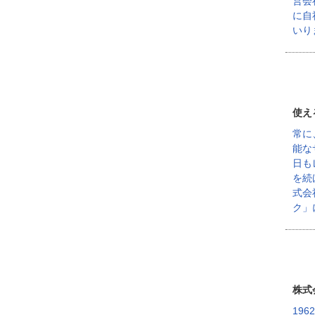
営会
に自
いり
使え
常に
能な
日も
を続
式会
ク」
株式
19