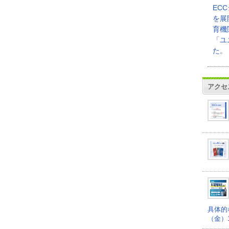
EC
を展
育機
「ユ
た。
アクセ
具体的
（金）16