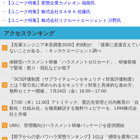
・【ユニーク特集】変態企業カメレオン:福留氏
・【ユニーク特集】株式会社ＧＡＢＡ:佐藤氏
・【ユニーク特集】株式会社リクルートエージェント:川野氏
アクセスランキング
【先輩エンジニア本音調査2026】約8割が、「後輩に直接言えてい
1
ないことがある」－キッカケエージェント調べ
体験型ハラスメント研修「ハラスメントゼロカード」、研修前後
2
で緊張・怒り・混乱などが低下
「SCS評価制度（サプライチェーンセキュリティ対策評価制度）
とは？取引先に求められるセキュリティ対策と具体的な進め方」
3
無料セミナー開催 、7月24日（金）16:00～17:00
【7/30（木）11:00】アトミテック、委託先管理と社内教育の「自
動化・仕組み化」を徹底解説する無料ウェビナーを、LRM株式会
4
社と共催
UMU、管理職向けハラスメント研修パッケージを提供開始
5
【部下からの逆パワハラ実態ランキング】1位は「感情を露骨に出
6