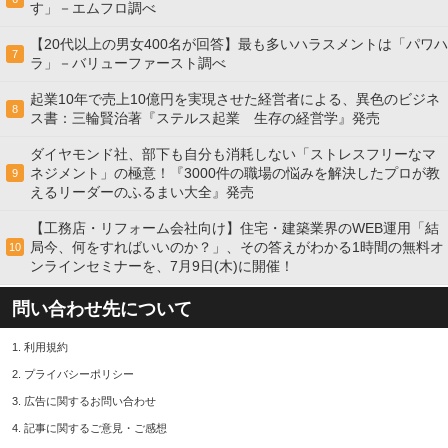
す」－エムフロ調べ
【20代以上の男女400名が回答】最も多いハラスメントは「パワハ
7
ラ」－バリューファースト調べ
起業10年で売上10億円を実現させた経営者による、異色のビジネ
8
ス書：三輪賢治著『ステルス起業 生存の経営学』発売
ダイヤモンド社、部下も自分も消耗しない「ストレスフリーなマ
ネジメント」の極意！『3000件の職場の悩みを解決したプロが教
9
えるリーダーのふるまい大全』発売
【工務店・リフォーム会社向け】住宅・建築業界のWEB運用「結
局今、何をすればいいのか？」、その答えがわかる1時間の無料オ
10
ンラインセミナーを、7月9日(木)に開催！
問い合わせ先について
1.
利用規約
2.
プライバシーポリシー
3.
広告に関するお問い合わせ
4.
記事に関するご意見・ご感想