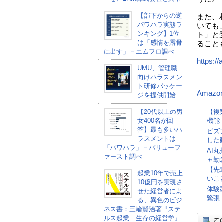
【部下からの逆
また、
パワハラ実態ラ
いても
ンキング】1位
ト」と
は「感情を露骨
ること
に出す」－エムフロ調べ
https://
UMU、管理職
向けハラスメン
ト研修パッケー
Amazo
ジを提供開始
【複数
【20代以上の男
機能
女400名が回
答】最も多いハ
ビズ
ラスメントは
した
「パワハラ」－バリューフ
AI
ァースト調べ
ャ勤
【先
起業10年で売上
いこ
10億円を実現さ
体験
せた経営者によ
緊張
る、異色のビジ
ネス書：三輪賢治著『ステ
ルス起業 生存の経営学』