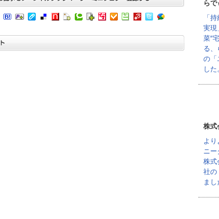
らで
「持
実現
菜″
る、
の「
した
株式
より
ニー
株式
社の
まし