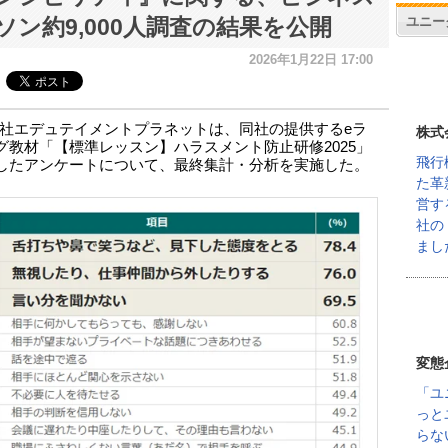
ユニー
ソン約9,000人調査の結果を公開
2026年1月22日 17:00
社エデュテイメントプラネットは、同社の提供するeラ
株式
グ教材「【標準レッスン】ハラスメント防止研修2025」
飛行
したアンケートについて、最終集計・分析を実施した。
た革
営す
社の
まし
変態
「ユ
っと
らな