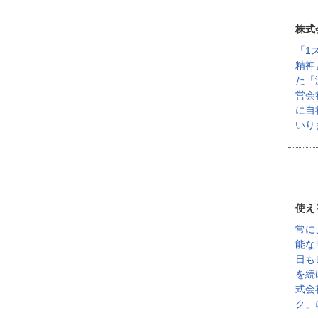
株式
「1
精神
た「
営会
に自
いり
使え
常に
能な
日も
を続
式会
ク」