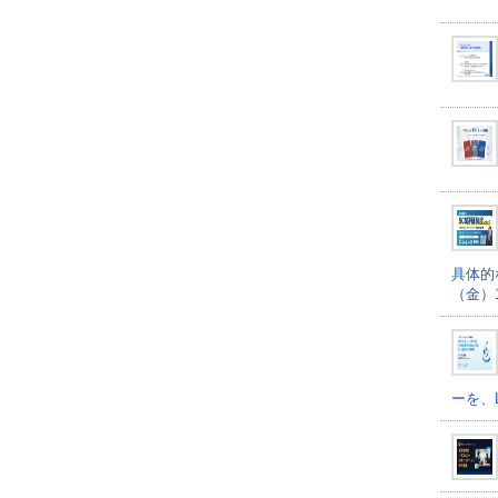
具体的
（金）16
ーを、