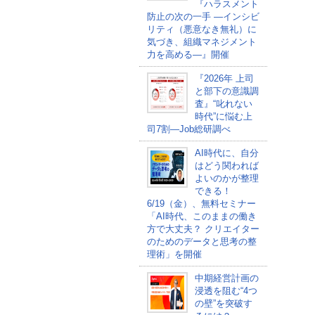
『ハラスメント
防止の次の一手 ―インシビ
リティ（悪意なき無礼）に
気づき、組織マネジメント
力を高める―』開催
『2026年 上司
と部下の意識調
査』“叱れない
時代”に悩む上
司7割―Job総研調べ
AI時代に、自分
はどう関われば
よいのかが整理
できる！
6/19（金）、無料セミナー
「AI時代、このままの働き
方で大丈夫？ クリエイター
のためのデータと思考の整
理術」を開催
中期経営計画の
浸透を阻む“4つ
の壁”を突破す