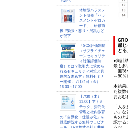
ト調べ
体験型ハラスメ
ント研修「ハラ
スメントゼロカ
ード」、研修前
後で緊張・怒り・混乱など
が低下
GR
感じ
「SCS評価制度
とる
（サプライチェ
ーンセキュリテ
●集計
ィ対策評価制
最も多
度）とは？取引先に求めら
「無視
れるセキュリティ対策と具
～80
体的な進め方」無料セミナ
ー開催 、7月24日（金）
本結果
16:00～17:00
た複数
おおむ
【7/30（木）
11:00】アトミ
「人を
テック、委託先
い」な
管理と社内教育
ものと
の「自動化・仕組み化」を
認する
徹底解説する無料ウェビナ
うだ。
ーを、LRM株式会社と共催