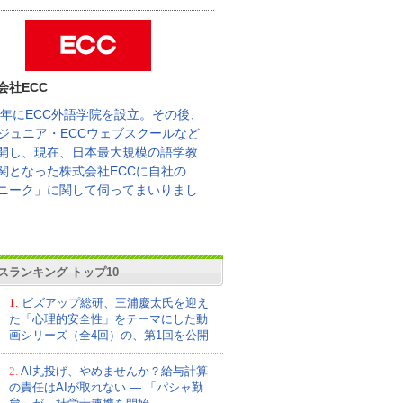
会社ECC
62年にECC外語学院を設立。その後、
Cジュニア・ECCウェブスクールなど
開し、現在、日本最大規模の語学教
関となった株式会社ECCに自社の
ニーク」に関して伺ってまいりまし
スランキング トップ10
1.
ビズアップ総研、三浦慶太氏を迎え
た「心理的安全性」をテーマにした動
画シリーズ（全4回）の、第1回を公開
2.
AI丸投げ、やめませんか？給与計算
の責任はAIが取れない ― 「パシャ勤