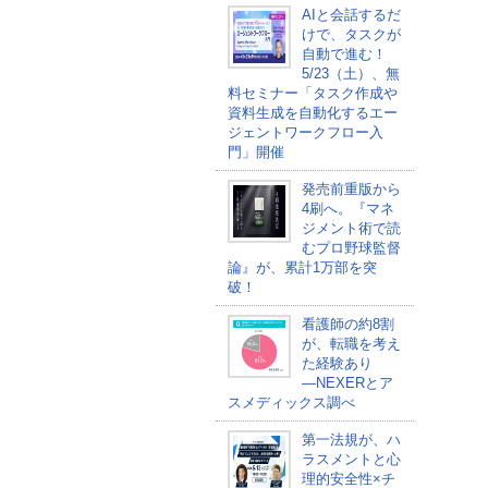
AIと会話するだ
けで、タスクが
自動で進む！
5/23（土）、無
料セミナー「タスク作成や
資料生成を自動化するエー
ジェントワークフロー入
門」開催
発売前重版から
4刷へ。『マネ
ジメント術で読
むプロ野球監督
論』が、累計1万部を突
破！
看護師の約8割
が、転職を考え
た経験あり
―NEXERとア
スメディックス調べ
第一法規が、ハ
ラスメントと心
理的安全性×チ