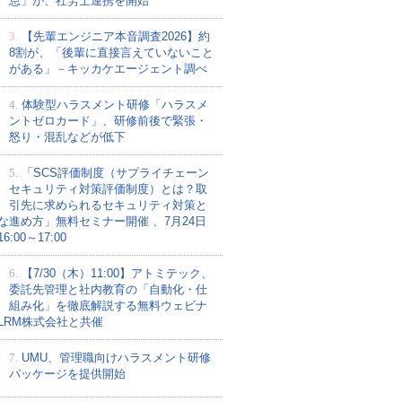
怠」が、社労士連携を開始
3.
【先輩エンジニア本音調査2026】約
8割が、「後輩に直接言えていないこと
がある」－キッカケエージェント調べ
4.
体験型ハラスメント研修「ハラスメ
ントゼロカード」、研修前後で緊張・
怒り・混乱などが低下
5.
「SCS評価制度（サプライチェーン
セキュリティ対策評価制度）とは？取
引先に求められるセキュリティ対策と
な進め方」無料セミナー開催 、7月24日
:00～17:00
6.
【7/30（木）11:00】アトミテック、
委託先管理と社内教育の「自動化・仕
組み化」を徹底解説する無料ウェビナ
LRM株式会社と共催
7.
UMU、管理職向けハラスメント研修
パッケージを提供開始