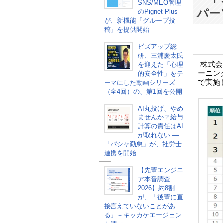
SNS/MEO管理
パー
のPignet Plus
が、新機能「グループ投
稿」を提供開始
ビズアップ総
研、三浦慶太氏
株式会
を迎えた「心理
ーニン
的安全性」をテ
で実施
ーマにした動画シリーズ
（全4回）の、第1回を公開
AI丸投げ、やめ
ませんか？給与
計算の責任はAI
が取れない ―
「パシャ勤怠」が、社労士
連携を開始
【先輩エンジニ
ア本音調査
2026】約8割
が、「後輩に直
接言えていないことがあ
る」－キッカケエージェン