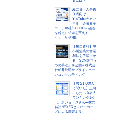
るには？
経営者・人事責
任者向け
YouTubeチャン
ネル「会議変革
コーチ＠社外CHRO～会議
を起点に組織を変える
～」、配信開始
【独自資料】中
小製造業の営業
利益を倍増させ
る『SCM改革 7
つの手法』を公開～株式会
社船井総研サプライチェー
ンコンサルティング
【男女1,000人
に聞いた】上司
にしたい有名人
ランキング1位
は、所ジョージさん―株式
会社NEXERとスピーカー
ズによる調査より