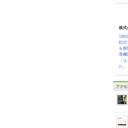
株式
19
EC
を展
育機
「ユ
た。
アクセ