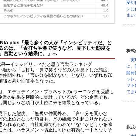
変幻
ンに
まい
ONIA plus「最も多くの人が「インシビリティだ」と
るのは、「舌打ちや鼻で笑うなど、見下した態度を
株式
」言動という結果に。」へ
「実
結果―インシビリティだと思う言動ランキング
に、
い順から「舌打ち・鼻で笑うなどの人を見下した態度」
開発
や仲間外れ」「言い分を聞かない」となり、いずれも70
ャレ
％前後と高い回答率となった。
フト
てま
は、エデュテイメントプラネットのeラーニングを受講し
企業の結果を横断的に集計しているが、どの企業でも、
ね同じような項目が上位に来る結果となっている。
見下した態度」「無視や仲間外れ」「言い分を聞かな
どの上位となった項目も、どの組織でも起こりかねない
思われるため、自社組織で行われていないかどうかを確
株式
ことは、ハラスメント防止に向けた有効な一手となりそ