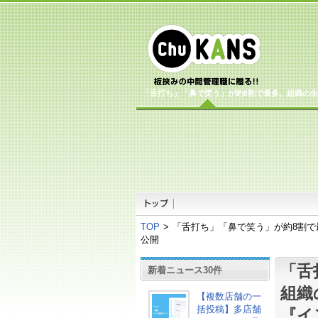
「舌打ち」「鼻で笑う」が約8割で最多。組織の生
TOP
>
「舌打ち」「鼻で笑う」が約8割で
公開
「舌
新着ニュース30件
組織
【複数店舗の一
括投稿】多店舗
『イ