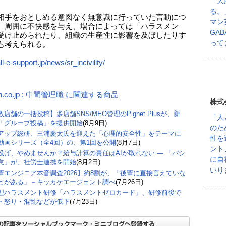
「大
る。
相手をおとしめる意図なく無意識に行っていた言動につ
マン
、周囲に不快感を与え、場合によっては「ハラスメン
GA
受け止められたり、組織の生産性に影響を及ぼしたりす
って
も考えられる。
all-e-support.jp/news/sr_incivility/
n.co.jp : 中間管理職 に関連する商品
株式
店舗の一括投稿】多店舗SNS/MEO管理のPignet Plusが、新
「人
「グループ投稿」を提供開始
(8月9日)
のた
アップ総研、三浦慶太氏を迎えた「心理的安全性」をテーマに
性を
動画シリーズ（全4回）の、第1回を公開
(8月7日)
ント
丸投げ、やめませんか？給与計算の責任はAIが取れない ― 「パシ
に自
怠」が、社労士連携を開始
(8月2日)
いり
輩エンジニア本音調査2026】約8割が、「後輩に直接言えていな
とがある」－キッカケエージェント調べ
(7月26日)
型ハラスメント研修「ハラスメントゼロカード」、研修前後で
・怒り・混乱などが低下
(7月23日)