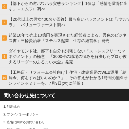
【部下からの逆パワハラ実態ランキング】1位は「感情を露骨に出
6
す」－エムフロ調べ
【20代以上の男女400名が回答】最も多いハラスメントは「パワハ
7
ラ」－バリューファースト調べ
起業10年で売上10億円を実現させた経営者による、異色のビジネ
8
ス書：三輪賢治著『ステルス起業 生存の経営学』発売
ダイヤモンド社、部下も自分も消耗しない「ストレスフリーなマ
ネジメント」の極意！『3000件の職場の悩みを解決したプロが教
9
えるリーダーのふるまい大全』発売
【工務店・リフォーム会社向け】住宅・建築業界のWEB運用「結
局今、何をすればいいのか？」、その答えがわかる1時間の無料オ
10
ンラインセミナーを、7月9日(木)に開催！
問い合わせ先について
1.
利用規約
2.
プライバシーポリシー
3.
広告に関するお問い合わせ