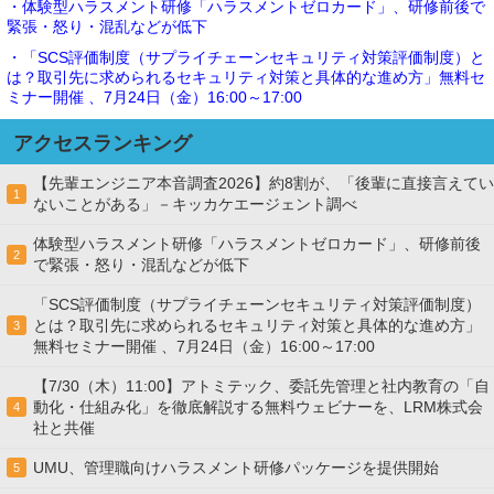
・体験型ハラスメント研修「ハラスメントゼロカード」、研修前後で
緊張・怒り・混乱などが低下
・「SCS評価制度（サプライチェーンセキュリティ対策評価制度）と
は？取引先に求められるセキュリティ対策と具体的な進め方」無料セ
ミナー開催 、7月24日（金）16:00～17:00
アクセスランキング
【先輩エンジニア本音調査2026】約8割が、「後輩に直接言えてい
1
ないことがある」－キッカケエージェント調べ
体験型ハラスメント研修「ハラスメントゼロカード」、研修前後
2
で緊張・怒り・混乱などが低下
「SCS評価制度（サプライチェーンセキュリティ対策評価制度）
とは？取引先に求められるセキュリティ対策と具体的な進め方」
3
無料セミナー開催 、7月24日（金）16:00～17:00
【7/30（木）11:00】アトミテック、委託先管理と社内教育の「自
動化・仕組み化」を徹底解説する無料ウェビナーを、LRM株式会
4
社と共催
UMU、管理職向けハラスメント研修パッケージを提供開始
5