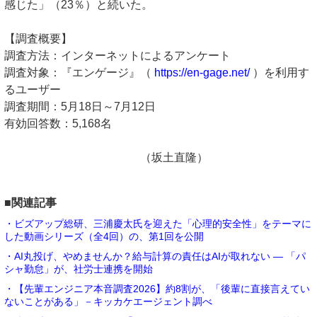
感じた」（23％）と続いた。
【調査概要】
調査方法：インターネットによるアンケート
調査対象：『エンゲージ』（
https://en-gage.net/
）を利用す
るユーザー
調査期間：5月18日～7月12日
有効回答数：5,168名
（坂土直隆）
■関連記事
・ビズアップ総研、三浦慶太氏を迎えた「心理的安全性」をテーマに
した動画シリーズ（全4回）の、第1回を公開
・AI丸投げ、やめませんか？給与計算の責任はAIが取れない ― 「パ
シャ勤怠」が、社労士連携を開始
・【先輩エンジニア本音調査2026】約8割が、「後輩に直接言えてい
ないことがある」－キッカケエージェント調べ