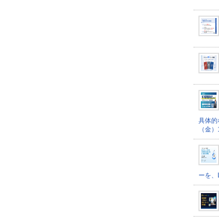
具体的
（金）16
ーを、