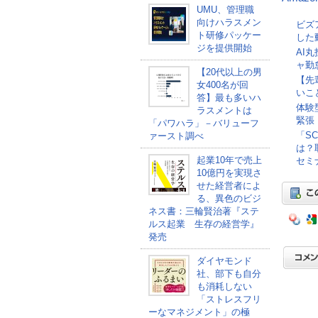
UMU、管理職
向けハラスメン
ビズ
ト研修パッケー
した
ジを提供開始
AI
ャ勤
【20代以上の男
【先
女400名が回
いこ
答】最も多いハ
体験
ラスメントは
緊張
「パワハラ」－バリューフ
「S
ァースト調べ
は？
起業10年で売上
セミナ
10億円を実現さ
せた経営者によ
る、異色のビジ
ネス書：三輪賢治著『ステ
ルス起業 生存の経営学』
発売
ダイヤモンド
社、部下も自分
も消耗しない
「ストレスフリ
ーなマネジメント」の極