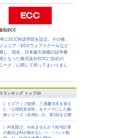
会社ECC
62年にECC外語学院を設立。その後、
Cジュニア・ECCウェブスクールなど
開し、現在、日本最大規模の語学教
関となった株式会社ECCに自社の
ニーク」に関して伺ってまいりまし
スランキング トップ10
1.
ビズアップ総研、三浦慶太氏を迎え
た「心理的安全性」をテーマにした動
画シリーズ（全4回）の、第1回を公開
2.
AI丸投げ、やめませんか？給与計算
の責任はAIが取れない ― 「パシャ勤