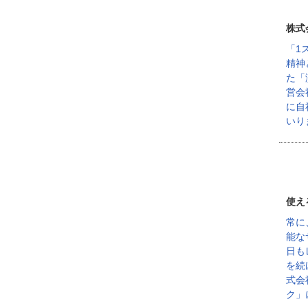
株式
「1
精神
た「
営会
に自
いり
使え
常に
能な
日も
を続
式会
ク」