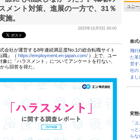
ユニー
スメント対策、進展の一方で、31％
実施。
2025年10月9日 00:00
株式
式会社が運営する8年連続満足度No.1の総合転職サイト
飛行
転職』（
https://employment.en-japan.com/
）上で、ユー
た革
対象に「ハラスメント」についてアンケートを行ない、
営す
5名から回答を得た。
社の
まし
変態
「ユ
っと
らな