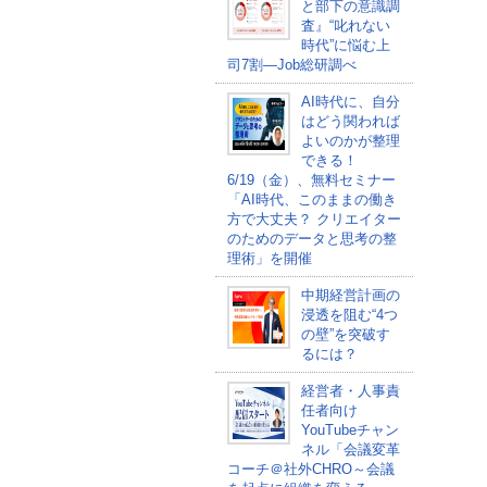
と部下の意識調
査』“叱れない
時代”に悩む上
司7割―Job総研調べ
AI時代に、自分
はどう関われば
よいのかが整理
できる！
6/19（金）、無料セミナー
「AI時代、このままの働き
方で大丈夫？ クリエイター
のためのデータと思考の整
理術」を開催
中期経営計画の
浸透を阻む“4つ
の壁”を突破す
るには？
経営者・人事責
任者向け
YouTubeチャン
ネル「会議変革
コーチ＠社外CHRO～会議