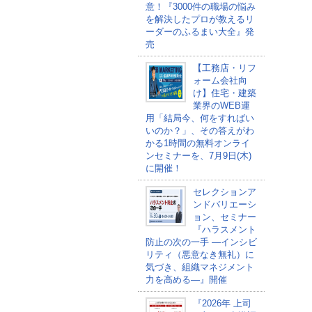
意！『3000件の職場の悩み
を解決したプロが教えるリ
ーダーのふるまい大全』発
売
【工務店・リフ
ォーム会社向
け】住宅・建築
業界のWEB運
用「結局今、何をすればい
いのか？」、その答えがわ
かる1時間の無料オンライ
ンセミナーを、7月9日(木)
に開催！
セレクションア
ンドバリエーシ
ョン、セミナー
『ハラスメント
防止の次の一手 ―インシビ
リティ（悪意なき無礼）に
気づき、組織マネジメント
力を高める―』開催
『2026年 上司