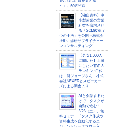
を起点に組織を変える
～」、配信開始
【独自資料】中
小製造業の営業
利益を倍増させ
る『SCM改革 7
つの手法』を公開～株式会
社船井総研サプライチェー
ンコンサルティング
【男女1,000人
に聞いた】上司
にしたい有名人
ランキング1位
は、所ジョージさん―株式
会社NEXERとスピーカー
ズによる調査より
AIと会話するだ
けで、タスクが
自動で進む！
5/23（土）、無
料セミナー「タスク作成や
資料生成を自動化するエー
ジェントワークフロー入