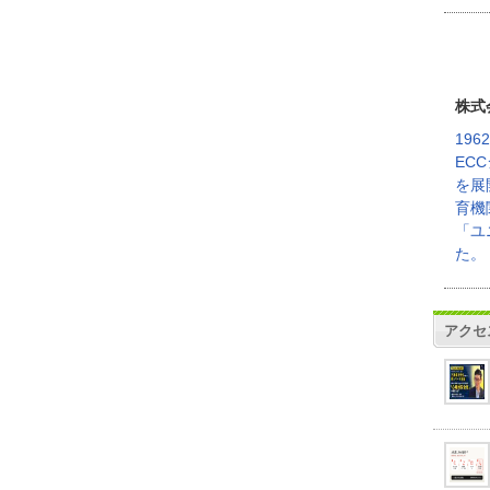
株式
19
EC
を展
育機
「ユ
た。
アクセ