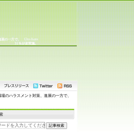
Chu-Kans
進展の一方で、
31％が未実施。
職場のハラスメント対策、進展の一方で、
索