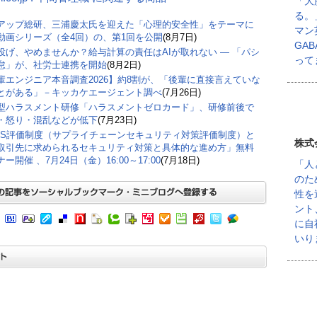
「大
る。
アップ総研、三浦慶太氏を迎えた「心理的安全性」をテーマに
マン
動画シリーズ（全4回）の、第1回を公開
(8月7日)
GA
丸投げ、やめませんか？給与計算の責任はAIが取れない ― 「パシ
って
怠」が、社労士連携を開始
(8月2日)
輩エンジニア本音調査2026】約8割が、「後輩に直接言えていな
とがある」－キッカケエージェント調べ
(7月26日)
型ハラスメント研修「ハラスメントゼロカード」、研修前後で
・怒り・混乱などが低下
(7月23日)
CS評価制度（サプライチェーンセキュリティ対策評価制度）と
株式
取引先に求められるセキュリティ対策と具体的な進め方」無料
ー開催 、7月24日（金）16:00～17:00
(7月18日)
「人
のた
性を
ント
に自
いり