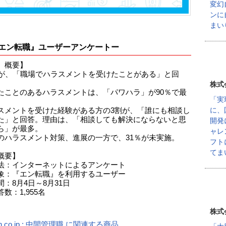
変幻
ンに
まい
エン転職』ユーザーアンケートー
 概要】
％が、「職場でハラスメントを受けたことがある」と回
株式
たことのあるハラスメントは、「パワハラ」が90％で最
「実
に、
スメントを受けた経験がある方の3割が、「誰にも相談し
た」と回答。理由は、「相談しても解決にならないと思
開発
ら」が最多。
ャレ
のハラスメント対策、進展の一方で、31％が未実施。
フト
てま
概要】
法：インターネットによるアンケート
象：『エン転職』を利用するユーザー
：8月4日～8月31日
数：1,955名
株式
n.co.jp : 中間管理職 に関連する商品