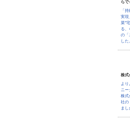
らで
「持
実現
菜″
る、
の「
した
株式
より
ニー
株式
社の
まし