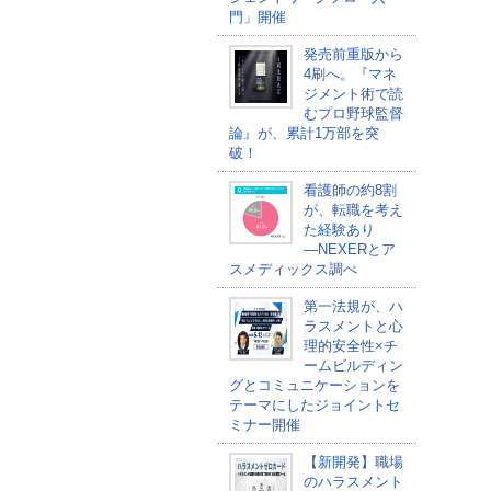
門」開催
発売前重版から
4刷へ。『マネ
ジメント術で読
むプロ野球監督
論』が、累計1万部を突
破！
看護師の約8割
が、転職を考え
た経験あり
―NEXERとア
スメディックス調べ
第一法規が、ハ
ラスメントと心
理的安全性×チ
ームビルディン
グとコミュニケーションを
テーマにしたジョイントセ
ミナー開催
【新開発】職場
のハラスメント