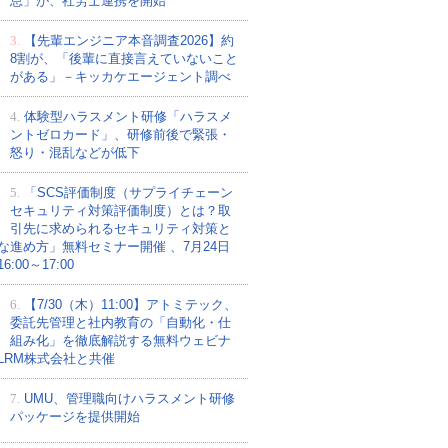
怠」が、社労士連携を開始
3.
【先輩エンジニア本音調査2026】約
8割が、「後輩に直接言えていないこと
がある」－キッカケエージェント調べ
4.
体験型ハラスメント研修「ハラスメ
ントゼロカード」、研修前後で緊張・
怒り・混乱などが低下
5.
「SCS評価制度（サプライチェーン
セキュリティ対策評価制度）とは？取
引先に求められるセキュリティ対策と
な進め方」無料セミナー開催 、7月24日
:00～17:00
6.
【7/30（木）11:00】アトミテック、
委託先管理と社内教育の「自動化・仕
組み化」を徹底解説する無料ウェビナ
LRM株式会社と共催
7.
UMU、管理職向けハラスメント研修
パッケージを提供開始