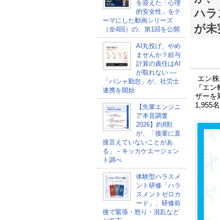
を迎えた「心理
ハラ
的安全性」をテ
ーマにした動画シリーズ
が未
（全4回）の、第1回を公開
AI丸投げ、やめ
ませんか？給与
計算の責任はAI
が取れない ―
エン株
「パシャ勤怠」が、社労士
『エン
連携を開始
ザーを
1,95
【先輩エンジニ
ア本音調査
2026】約8割
が、「後輩に直
接言えていないことがあ
る」－キッカケエージェン
ト調べ
体験型ハラスメ
ント研修「ハラ
スメントゼロカ
ード」、研修前
後で緊張・怒り・混乱など