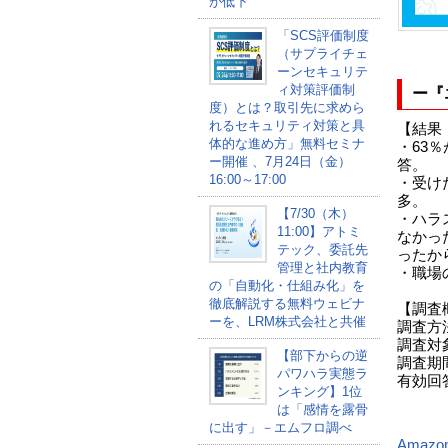
が低下
「SCS評価制度
（サプライチェ
ーンセキュリテ
ィ対策評価制
ー『
度）とは？取引先に求めら
れるセキュリティ対策と具
【結果
体的な進め方」無料セミナ
・63
ー開催 、7月24日（金）
答。
16:00～17:00
・受け
多。
【7/30（木）
・ハラ
11:00】アトミ
なかっ
テック、委託先
ったか
管理と社内教育
・職場
の「自動化・仕組み化」を
徹底解説する無料ウェビナ
【調査
ーを、LRM株式会社と共催
調査方
調査対
【部下からの逆
調査期間
パワハラ実態ラ
有効回答
ンキング】1位
は「感情を露骨
に出す」－エムフロ調べ
Amazo