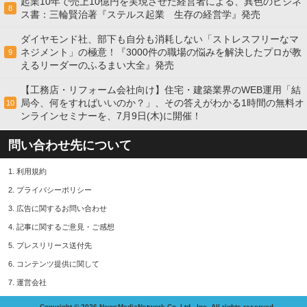
起業10年で売上10億円を実現させた経営者による、異色のビジネ
8
ス書：三輪賢治著『ステルス起業 生存の経営学』発売
ダイヤモンド社、部下も自分も消耗しない「ストレスフリーなマ
ネジメント」の極意！『3000件の職場の悩みを解決したプロが教
9
えるリーダーのふるまい大全』発売
【工務店・リフォーム会社向け】住宅・建築業界のWEB運用「結
局今、何をすればいいのか？」、その答えがわかる1時間の無料オ
10
ンラインセミナーを、7月9日(木)に開催！
問い合わせ先について
1.
利用規約
2.
プライバシーポリシー
3.
広告に関するお問い合わせ
4.
記事に関するご意見・ご感想
5.
プレスリリース送付先
6.
コンテンツ提供に関して
7.
運営会社
Copyright © 2026 NewsMediaNetwork Co.,Ltd., Inc. All rights reserved.