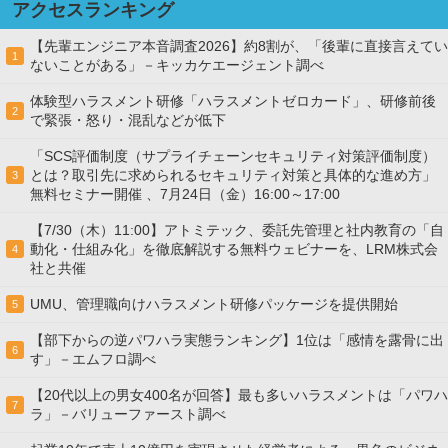
アクセスランキング
【先輩エンジニア本音調査2026】約8割が、「後輩に直接言えてい
1
ないことがある」－キッカケエージェント調べ
体験型ハラスメント研修「ハラスメントゼロカード」、研修前後
2
で緊張・怒り・混乱などが低下
「SCS評価制度（サプライチェーンセキュリティ対策評価制度）
とは？取引先に求められるセキュリティ対策と具体的な進め方」
3
無料セミナー開催 、7月24日（金）16:00～17:00
【7/30（木）11:00】アトミテック、委託先管理と社内教育の「自
動化・仕組み化」を徹底解説する無料ウェビナーを、LRM株式会
4
社と共催
UMU、管理職向けハラスメント研修パッケージを提供開始
5
【部下からの逆パワハラ実態ランキング】1位は「感情を露骨に出
6
す」－エムフロ調べ
【20代以上の男女400名が回答】最も多いハラスメントは「パワハ
7
ラ」－バリューファースト調べ