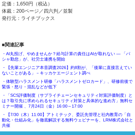
定価：1,650円（税込）
体裁：200ページ／四六判／並製
発行元：ライチブックス
■関連記事
・AI丸投げ、やめませんか？給与計算の責任はAIが取れない ― 「パ
シャ勤怠」が、社労士連携を開始
・【先輩エンジニア本音調査2026】約8割が、「後輩に直接言えてい
ないことがある」－キッカケエージェント調べ
・体験型ハラスメント研修「ハラスメントゼロカード」、研修前後で
緊張・怒り・混乱などが低下
・「SCS評価制度（サプライチェーンセキュリティ対策評価制度）と
は？取引先に求められるセキュリティ対策と具体的な進め方」無料セ
ミナー開催 、7月24日（金）16:00～17:00
・【7/30（木）11:00】アトミテック、委託先管理と社内教育の「自
動化・仕組み化」を徹底解説する無料ウェビナーを、LRM株式会社と
共催