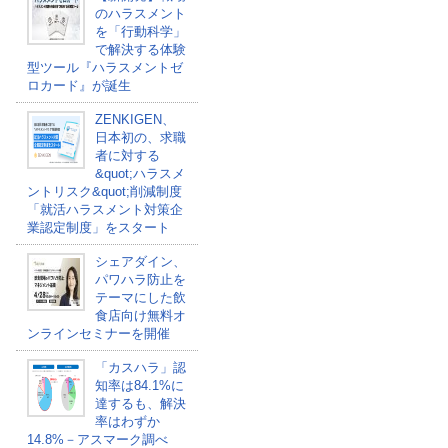
のハラスメント
を「行動科学」
で解決する体験
型ツール『ハラスメントゼ
ロカード』が誕生
ZENKIGEN、
日本初の、求職
者に対する
&quot;ハラスメ
ントリスク&quot;削減制度
「就活ハラスメント対策企
業認定制度」をスタート
シェアダイン、
パワハラ防止を
テーマにした飲
食店向け無料オ
ンラインセミナーを開催
「カスハラ」認
知率は84.1%に
達するも、解決
率はわずか
14.8%－アスマーク調べ