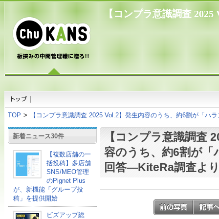
【コンプラ意識調査 2025
TOP
>
【コンプラ意識調査 2025 Vol.2】発生内容のうち、約6割が「ハラ
【コンプラ意識調査 202
新着ニュース30件
容のうち、約6割が「
【複数店舗の一
括投稿】多店舗
回答―KiteRa調査よ
SNS/MEO管理
のPignet Plus
が、新機能「グループ投
稿」を提供開始
ビズアップ総