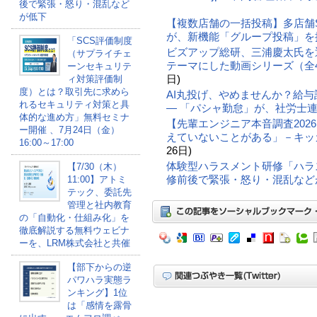
後で緊張・怒り・混乱など
が低下
【複数店舗の一括投稿】多店舗SNS/
が、新機能「グループ投稿」を
「SCS評価制度
ビズアップ総研、三浦慶太氏を
（サプライチェ
テーマにした動画シリーズ（全
ーンセキュリテ
日)
ィ対策評価制
度）とは？取引先に求めら
AI丸投げ、やめませんか？給与
れるセキュリティ対策と具
― 「パシャ勤怠」が、社労士
体的な進め方」無料セミナ
【先輩エンジニア本音調査202
ー開催 、7月24日（金）
えていないことがある」－キッ
16:00～17:00
26日)
体験型ハラスメント研修「ハラ
【7/30（木）
修前後で緊張・怒り・混乱など
11:00】アトミ
テック、委託先
管理と社内教育
の「自動化・仕組み化」を
徹底解説する無料ウェビナ
ーを、LRM株式会社と共催
【部下からの逆
パワハラ実態ラ
ンキング】1位
は「感情を露骨