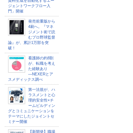
資料生成を自動化するエー
ジェントワークフロー入
門」開催
発売前重版から
4刷へ。『マネ
ジメント術で読
むプロ野球監督
論』が、累計1万部を突
破！
看護師の約8割
が、転職を考え
た経験あり
―NEXERとア
スメディックス調べ
第一法規が、ハ
ラスメントと心
理的安全性×チ
ームビルディン
グとコミュニケーションを
テーマにしたジョイントセ
ミナー開催
【新開発】職場