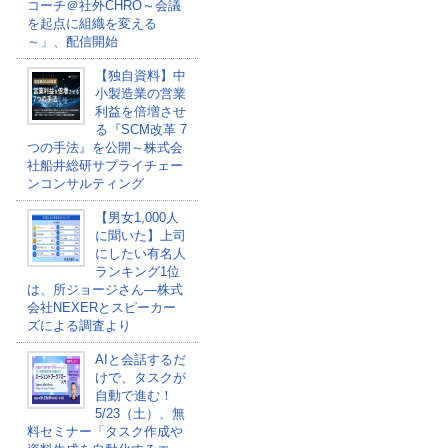
コーチ＠社外CHRO～会議
を起点に組織を変える
～」、配信開始
【独自資料】中
小製造業の営業
利益を倍増させ
る『SCM改革 7
つの手法』を公開～株式会
社船井総研サプライチェー
ンコンサルティング
【男女1,000人
に聞いた】上司
にしたい有名人
ランキング1位
は、所ジョージさん―株式
会社NEXERとスピーカー
ズによる調査より
AIと会話するだ
けで、タスクが
自動で進む！
5/23（土）、無
料セミナー「タスク作成や