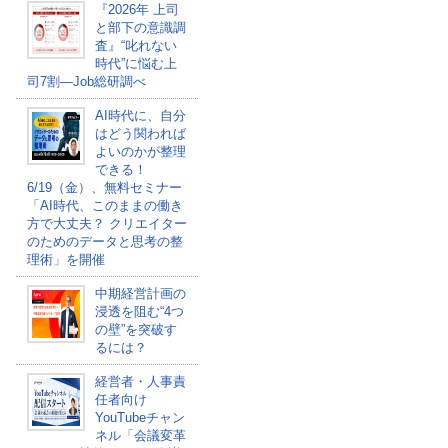
『2026年 上司
と部下の意識調
査』“叱れない
時代”に悩む上
司7割―Job総研調べ
AI時代に、自分
はどう関われば
よいのかが整理
できる！
6/19（金）、無料セミナー
「AI時代、このままの働き
方で大丈夫？ クリエイター
のためのデータと思考の整
理術」を開催
中期経営計画の
浸透を阻む“4つ
の壁”を突破す
るには？
経営者・人事責
任者向け
YouTubeチャン
ネル「会議変革