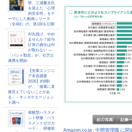
研、三浦慶太氏
を迎えた「心理
的安全性」をテ
ーマにした動画シリーズ
（全4回）の、第1回を公開
AI丸投げ、やめ
ませんか？給与
計算の責任はAI
が取れない ―
「パシャ勤怠」が、社労士
連携を開始
【先輩エンジニ
ア本音調査
2026】約8割
が、「後輩に直
接言えていないことがあ
る」－キッカケエージェン
ト調べ
体験型ハラスメ
ント研修「ハラ
スメントゼロカ
ード」、研修前
Amazon.co.jp : 中間管理職 