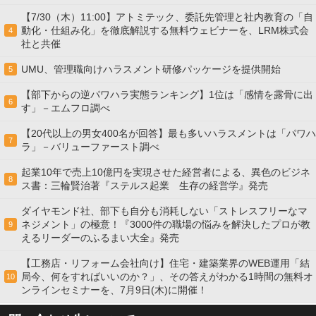
【7/30（木）11:00】アトミテック、委託先管理と社内教育の「自
動化・仕組み化」を徹底解説する無料ウェビナーを、LRM株式会
4
社と共催
UMU、管理職向けハラスメント研修パッケージを提供開始
5
【部下からの逆パワハラ実態ランキング】1位は「感情を露骨に出
6
す」－エムフロ調べ
【20代以上の男女400名が回答】最も多いハラスメントは「パワハ
7
ラ」－バリューファースト調べ
起業10年で売上10億円を実現させた経営者による、異色のビジネ
8
ス書：三輪賢治著『ステルス起業 生存の経営学』発売
ダイヤモンド社、部下も自分も消耗しない「ストレスフリーなマ
ネジメント」の極意！『3000件の職場の悩みを解決したプロが教
9
えるリーダーのふるまい大全』発売
【工務店・リフォーム会社向け】住宅・建築業界のWEB運用「結
局今、何をすればいいのか？」、その答えがわかる1時間の無料オ
10
ンラインセミナーを、7月9日(木)に開催！