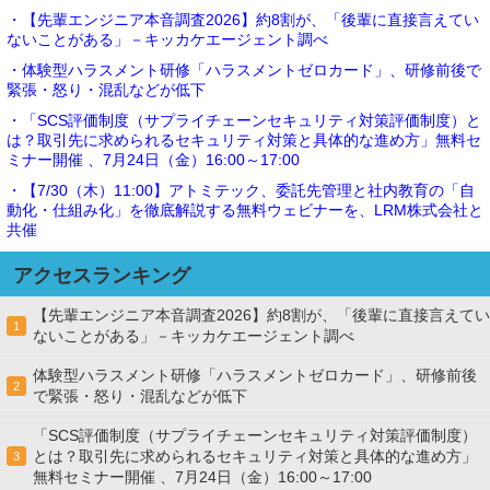
・【先輩エンジニア本音調査2026】約8割が、「後輩に直接言えてい
ないことがある」－キッカケエージェント調べ
・体験型ハラスメント研修「ハラスメントゼロカード」、研修前後で
緊張・怒り・混乱などが低下
・「SCS評価制度（サプライチェーンセキュリティ対策評価制度）と
は？取引先に求められるセキュリティ対策と具体的な進め方」無料セ
ミナー開催 、7月24日（金）16:00～17:00
・【7/30（木）11:00】アトミテック、委託先管理と社内教育の「自
動化・仕組み化」を徹底解説する無料ウェビナーを、LRM株式会社と
共催
アクセスランキング
【先輩エンジニア本音調査2026】約8割が、「後輩に直接言えてい
1
ないことがある」－キッカケエージェント調べ
体験型ハラスメント研修「ハラスメントゼロカード」、研修前後
2
で緊張・怒り・混乱などが低下
「SCS評価制度（サプライチェーンセキュリティ対策評価制度）
とは？取引先に求められるセキュリティ対策と具体的な進め方」
3
無料セミナー開催 、7月24日（金）16:00～17:00