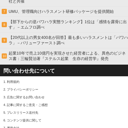
社と共催
UMU、管理職向けハラスメント研修パッケージを提供開始
7
【部下からの逆パワハラ実態ランキング】1位は「感情を露骨に出
8
す」－エムフロ調べ
【20代以上の男女400名が回答】最も多いハラスメントは「パワハ
9
ラ」－バリューファースト調べ
起業10年で売上10億円を実現させた経営者による、異色のビジネ
10
ス書：三輪賢治著『ステルス起業 生存の経営学』発売
問い合わせ先について
1.
利用規約
2.
プライバシーポリシー
3.
広告に関するお問い合わせ
4.
記事に関するご意見・ご感想
5.
プレスリリース送付先
6.
コンテンツ提供に関して
7.
運営会社