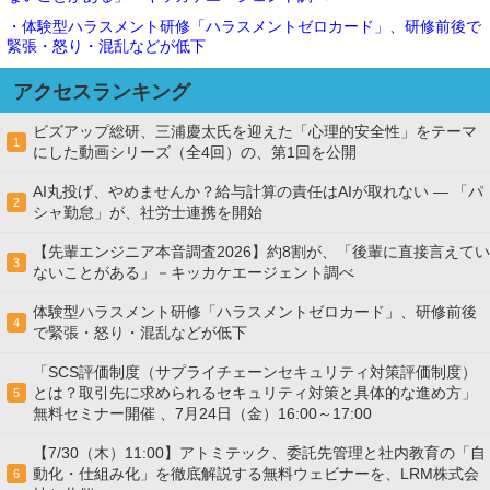
・体験型ハラスメント研修「ハラスメントゼロカード」、研修前後で
緊張・怒り・混乱などが低下
アクセスランキング
ビズアップ総研、三浦慶太氏を迎えた「心理的安全性」をテーマ
1
にした動画シリーズ（全4回）の、第1回を公開
AI丸投げ、やめませんか？給与計算の責任はAIが取れない ― 「パ
2
シャ勤怠」が、社労士連携を開始
【先輩エンジニア本音調査2026】約8割が、「後輩に直接言えてい
3
ないことがある」－キッカケエージェント調べ
体験型ハラスメント研修「ハラスメントゼロカード」、研修前後
4
で緊張・怒り・混乱などが低下
「SCS評価制度（サプライチェーンセキュリティ対策評価制度）
とは？取引先に求められるセキュリティ対策と具体的な進め方」
5
無料セミナー開催 、7月24日（金）16:00～17:00
【7/30（木）11:00】アトミテック、委託先管理と社内教育の「自
動化・仕組み化」を徹底解説する無料ウェビナーを、LRM株式会
6