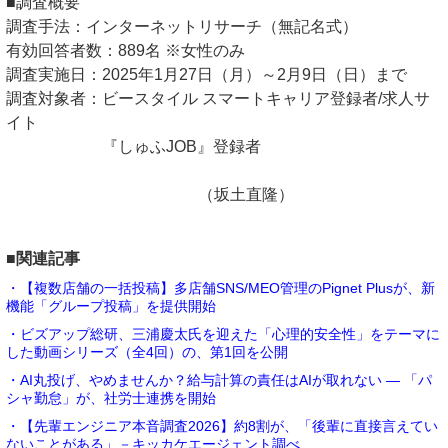
■調査概要
調査手法：インターネットリサーチ（無記名式）
有効回答者数：889名 ※女性のみ
調査実施日：2025年1月27日（月）～2月9日（日）まで
調査対象者：ビースタイル スマートキャリア登録者/求人サ
イト
『しゅふJOB』登録者
（坂土直隆）
■関連記事
・【複数店舗の一括投稿】多店舗SNS/MEO管理のPignet Plusが、新
機能「グループ投稿」を提供開始
・ビズアップ総研、三浦慶太氏を迎えた「心理的安全性」をテーマに
した動画シリーズ（全4回）の、第1回を公開
・AI丸投げ、やめませんか？給与計算の責任はAIが取れない ― 「パ
シャ勤怠」が、社労士連携を開始
・【先輩エンジニア本音調査2026】約8割が、「後輩に直接言えてい
ないことがある」－キッカケエージェント調べ