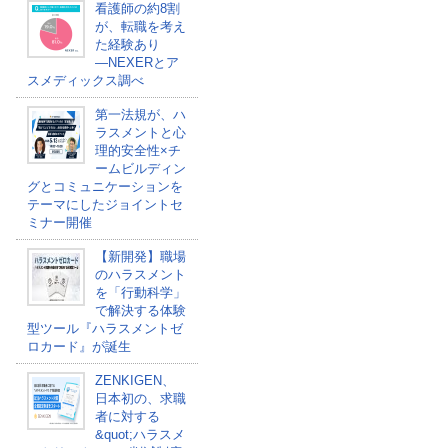
看護師の約8割
が、転職を考え
た経験あり
―NEXERとア
スメディックス調べ
第一法規が、ハ
ラスメントと心
理的安全性×チ
ームビルディン
グとコミュニケーションを
テーマにしたジョイントセ
ミナー開催
【新開発】職場
のハラスメント
を「行動科学」
で解決する体験
型ツール『ハラスメントゼ
ロカード』が誕生
ZENKIGEN、
日本初の、求職
者に対する
&quot;ハラスメ