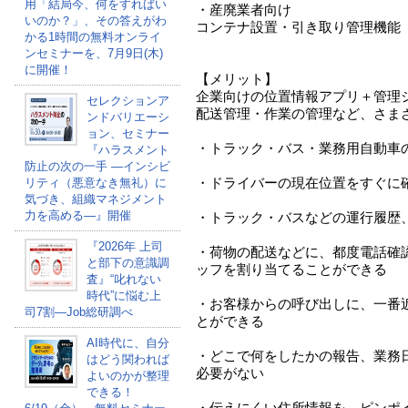
用「結局今、何をすればい
・産廃業者向け
いのか？」、その答えがわ
コンテナ設置・引き取り管理機能
かる1時間の無料オンライ
ンセミナーを、7月9日(木)
に開催！
【メリット】
企業向けの位置情報アプリ＋管理
セレクションア
配送管理・作業の管理など、さま
ンドバリエーシ
ョン、セミナー
・トラック・バス・業務用自動車
『ハラスメント
防止の次の一手 ―インシビ
・ドライバーの現在位置をすぐに
リティ（悪意なき無礼）に
気づき、組織マネジメント
力を高める―』開催
・トラック・バスなどの運行履歴
『2026年 上司
・荷物の配送などに、都度電話確
と部下の意識調
ッフを割り当てることができる
査』“叱れない
時代”に悩む上
・お客様からの呼び出しに、一番
司7割―Job総研調べ
とができる
AI時代に、自分
・どこで何をしたかの報告、業務
はどう関われば
必要がない
よいのかが整理
できる！
・伝えにくい住所情報を、ピンポ