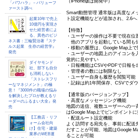
（iPhone版は開発中）
「パワハラ」－バリューフ
ァースト調べ
Smart動態管理 通常版は高度な
ト設定機能などが追加され、2.6
起業10年で売上
10億円を実現さ
せた経営者によ
【特徴】
る、異色のビジ
・ユーザーの操作は不要で現在位
ネス書：三輪賢治著『ステ
他のアプリを起動している間も
ルス起業 生存の経営学』
・移動の履歴は、Google Map上
発売
・ユーザーの地図上のアイコンを
覚的に見やすい
ダイヤモンド
・日報機能はCSVやPDFで日報
社、部下も自分
・管理者の数には制限なし
も消耗しない
・ユーザー自身も履歴を閲覧可能
「ストレスフリ
・記録は約1年間保存、CSVでダ
ーなマネジメント」の極
意！『3000件の職場の悩み
【通常版のバージョンアップ】
を解決したプロが教えるリ
・高度なメッセージング機能
ーダーのふるまい大全』発
地図の送信、複数ユーザーへの一
売
はGoogle Map上でピンポイン
【工務店・リフ
・配送ルート設定機能
ォーム会社向
よく訪問する宛先を、事前に配送
け】住宅・建築
だすことが可能、地図はGoogle 
業界のWEB運
ることが可能