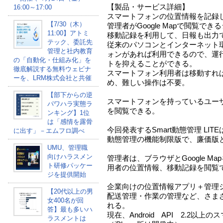
【製品・サービス詳細】
16:00～17:00
スマートフォンの位置情報を記録
【7/30（木）
管理者がGoogle Mapで閲覧でき
11:00】アトミ
移動記録を利用して、日報も出力でき
テック、委託先
従来のパソコンとインターネット
管理と社内教育
ォンがあれば利用できるので、運
の「自動化・仕組み化」を
トを抑えることができる。
徹底解説する無料ウェビナ
スマートフォン利用者は移動すれ
ーを、LRM株式会社と共催
め、難しい操作は不要。
【部下からの逆
スマートフォンを持っているユー
パワハラ実態ラ
を閲覧できる。
ンキング】1位
は「感情を露骨
今回発表するSmart動態管理 LIT
に出す」－エムフロ調べ
動態管理の機能制限版で、廉価版
UMU、管理職
向けハラスメン
管理者は、ブラウザとGoogle M
ト研修パッケー
用者の位置情報、移動記録を閲覧
ジを提供開始
企業向けの位置情報アプリ＋管理
【20代以上の男
配送管理・作業の管理など、さま
女400名が回
れる。
答】最も多いハ
現在、Android API 2.2以
ラスメントは