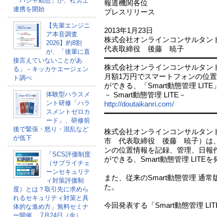
「パシャ勤怠」が、社労士
報道機関各位
連携を開始
プレスリリース
【先輩エンジニ
2013年1月23日
ア本音調査
株式会社オンラインコンサルタン
2026】約8割
代表取締役 後藤 暁子
が、「後輩に直
━━━━━━━━━━━━━━━━━━━━━━━━━
接言えていないことがあ
株式会社オンラインコンサルタン
る」－キッカケエージェン
月額1万円でスマートフォンの位
ト調べ
ができる、「Smart動態管理 LIT
体験型ハラスメ
－ Smart動態管理 LITE－
ント研修「ハラ
http://doutaikanri.com/
スメントゼロカ
━━━━━━━━━━━━━━━━━━━━━━━━━
ード」、研修前
後で緊張・怒り・混乱など
株式会社オンラインコンサルタン
が低下
市 代表取締役 後藤 暁子）は
ンの位置情報を記録、管理、日報
「SCS評価制度
ができる、Smart動態管理 LITE
（サプライチェ
ーンセキュリテ
また、従来のSmart動態管理 通
ィ対策評価制
た。
度）とは？取引先に求めら
れるセキュリティ対策と具
今回発表する「Smart動態管理 L
体的な進め方」無料セミナ
ー開催 、7月24日（金）