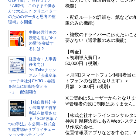
6/19（金）、無料セミナー
機能）
「AI時代、このままの働き
方で大丈夫？ クリエイター
のためのデータと思考の整
・配送ルートの詳細を、紙などの
理術」を開催
版のみの機能）
中期経営計画の
・複数のドライバーに伝えたいこ
浸透を阻む“4つ
要がない（通常版のみの機能）
の壁”を突破す
るには？
【料金】
＜初期導入費用＞
経営者・人事責
50,000円（税別）
任者向け
YouTubeチャン
＜月間1スマートフォン利用者当
ネル「会議変革
トフォンの台数となります）
コーチ＠社外CHRO～会議
月額 2,000円（税別）
を起点に組織を変える
～」、配信開始
※ご契約は5ユーザーからとなりま
【独自資料】中
※管理者の数に制限はありません
小製造業の営業
利益を倍増させ
【株式会社オンラインコンサルタ
る『SCM改革 7
神奈川県横浜市にあるWebシステ
つの手法』を公開～株式会
リ作成の会社。
社船井総研サプライチェー
位置情報系アプリなどを中心に、W
ンコンサルティング