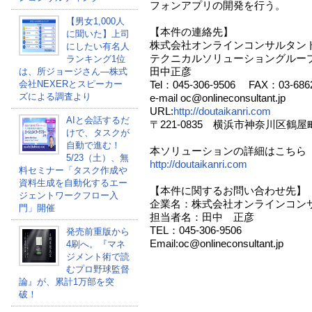
フォンアプリの開発を行う。
【男女1,000人
【本件の連絡先】
に聞いた】上司
株式会社オンラインコンサルタン
にしたい有名人
テクニカルソリューショングルー
ランキング1位
田中正彦
は、所ジョージさん―株式
会社NEXERとスピーカー
Tel：045-306-9506 FAX：03-6862
ズによる調査より
e-mail oc@onlineconsultant.jp
URL:
http://doutaikanri.com
AIと会話するだ
〒221-0835 横浜市神奈川区鶴屋町
けで、タスクが
自動で進む！
本ソリューションの詳細はこちら
5/23（土）、無
http://doutaikanri.com
料セミナー「タスク作成や
資料生成を自動化するエー
【本件に関するお問い合わせ先】
ジェントワークフロー入
企業名：株式会社オンラインコン
門」開催
担当者名：田中 正彦
TEL：045-306-9506
発売前重版から
Email:oc@onlineconsultant.jp
4刷へ。『マネ
ジメント術で読
むプロ野球監督
論』が、累計1万部を突
破！