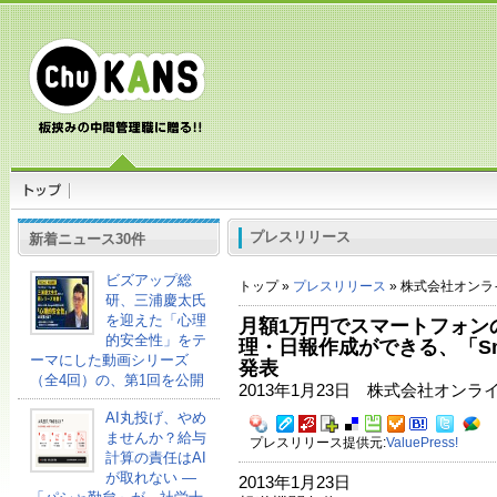
プレスリリース
新着ニュース30件
ビズアップ総
トップ »
プレスリリース
» 株式会社オン
研、三浦慶太氏
を迎えた「心理
月額1万円でスマートフォン
的安全性」をテ
理・日報作成ができる、「Sma
ーマにした動画シリーズ
発表
（全4回）の、第1回を公開
2013年1月23日 株式会社オン
AI丸投げ、やめ
ませんか？給与
プレスリリース提供元:
ValuePress!
計算の責任はAI
が取れない ―
2013年1月23日