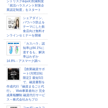
ントリスク&quot;削減制度
「就活ハラスメント対策企
業認定制度」をスタート
シェアダイン、
パワハラ防止を
テーマにした飲
食店向け無料オ
ンラインセミナーを開催
「カスハラ」認
知率は84.1%に
達するも、解決
率はわずか
14.8%－アスマーク調べ
【創業融資サポ
ート/月間10社
限定】最短5日
で、融資書類を
作成代行『融資まるごと代
行』、Web事業者向け 完全
成果報酬制 融資代行サービ
ス～株式会社みちプロ
コーポレートコ