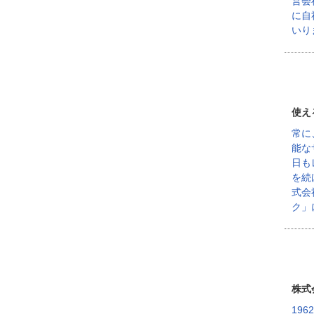
営会
に自
いり
使え
常に
能な
日も
を続
式会
ク」
株式
19