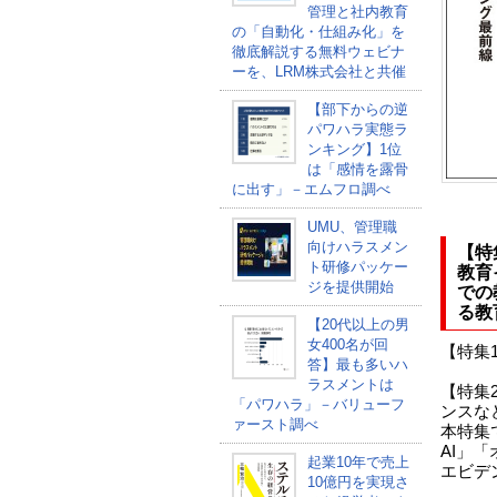
管理と社内教育
の「自動化・仕組み化」を
徹底解説する無料ウェビナ
ーを、LRM株式会社と共催
【部下からの逆
パワハラ実態ラ
ンキング】1位
は「感情を露骨
に出す」－エムフロ調べ
UMU、管理職
向けハラスメン
【特
ト研修パッケー
教育
ジを提供開始
での
る教
【20代以上の男
女400名が回
【特集
答】最も多いハ
ラスメントは
【特集
「パワハラ」－バリューフ
ンスな
ァースト調べ
本特集
AI」
起業10年で売上
エビデ
10億円を実現さ