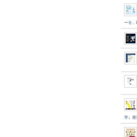
ーを、
学』発