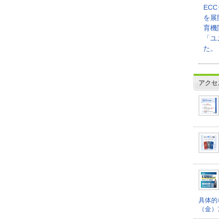
EC
を展
育機
「ユ
た。
アクセ
具体的
（金）16