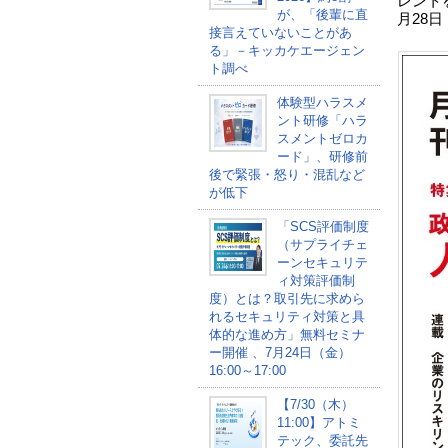
レント
が、「後輩に直
月28
接言えていないことがあ
る」－キッカケエージェン
ト調べ
体験型ハラスメ
ント研修「ハラ
スメントゼロカ
ード」、研修前
後で緊張・怒り・混乱など
が低下
「SCS評価制度
（サプライチェ
ーンセキュリテ
ィ対策評価制
度）とは？取引先に求めら
れるセキュリティ対策と具
体的な進め方」無料セミナ
ー開催 、7月24日（金）
16:00～17:00
【7/30（木）
11:00】アトミ
テック、委託先