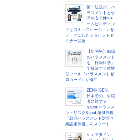
第一法規が、ハ
ラスメントと心
理的安全性×チ
ームビルディン
グとコミュニケーションを
テーマにしたジョイントセ
ミナー開催
【新開発】職場
のハラスメント
を「行動科学」
で解決する体験
型ツール『ハラスメントゼ
ロカード』が誕生
ZENKIGEN、
日本初の、求職
者に対する
&quot;ハラスメ
ントリスク&quot;削減制度
「就活ハラスメント対策企
業認定制度」をスタート
シェアダイン、