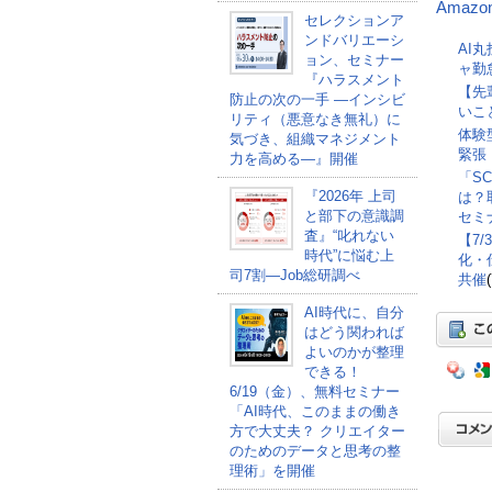
Amazo
セレクションア
ンドバリエーシ
AI
ョン、セミナー
ャ勤
『ハラスメント
【先
防止の次の一手 ―インシビ
いこ
リティ（悪意なき無礼）に
体験
気づき、組織マネジメント
緊張
力を高める―』開催
「S
『2026年 上司
は？
と部下の意識調
セミナ
査』“叱れない
【7
時代”に悩む上
化・
司7割―Job総研調べ
共催
AI時代に、自分
はどう関われば
よいのかが整理
できる！
6/19（金）、無料セミナー
「AI時代、このままの働き
方で大丈夫？ クリエイター
のためのデータと思考の整
理術」を開催