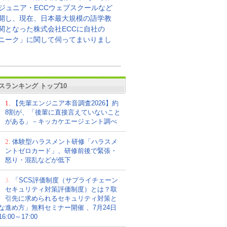
Cジュニア・ECCウェブスクールなど
開し、現在、日本最大規模の語学教
関となった株式会社ECCに自社の
ニーク」に関して伺ってまいりまし
スランキング トップ10
1.
【先輩エンジニア本音調査2026】約
8割が、「後輩に直接言えていないこと
がある」－キッカケエージェント調べ
2.
体験型ハラスメント研修「ハラスメ
ントゼロカード」、研修前後で緊張・
怒り・混乱などが低下
3.
「SCS評価制度（サプライチェーン
セキュリティ対策評価制度）とは？取
引先に求められるセキュリティ対策と
な進め方」無料セミナー開催 、7月24日
:00～17:00