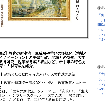
株式
「実
に、
開発
ャレ
フト
てま
集2】教育の新潮流ー生成AIや学びの多様化【地域×
イノベーション】岩手県行政、地域との協働、大学
教育研究、起業家育成の取組など、岩手県の特色あ
育・人材育成を紹介。
株式
「大
1】政策と社会動向から読み解く 人材育成の展望
る。
2】教育の新潮流ー高校DX・生成AI・教育政策とエビデ
マン
ど
GA
では、「教育の新潮流」をテーマに、「高校DX」「生成
って
「オンラインフリースクール」「大学入試」「教育政策と
ンス」などを通じて、2024年の教育を展望した。