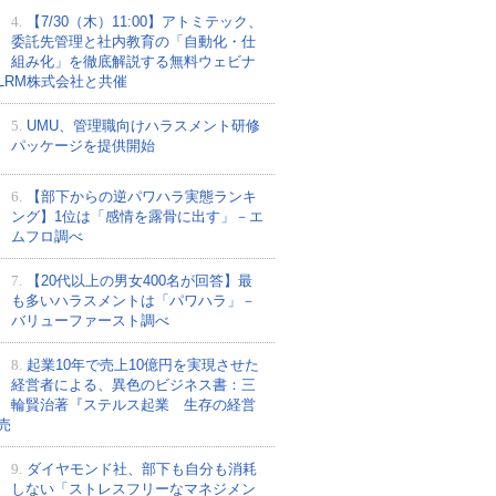
4.
【7/30（木）11:00】アトミテック、
委託先管理と社内教育の「自動化・仕
組み化」を徹底解説する無料ウェビナ
LRM株式会社と共催
5.
UMU、管理職向けハラスメント研修
パッケージを提供開始
6.
【部下からの逆パワハラ実態ランキ
ング】1位は「感情を露骨に出す」－エ
ムフロ調べ
7.
【20代以上の男女400名が回答】最
も多いハラスメントは「パワハラ」－
バリューファースト調べ
8.
起業10年で売上10億円を実現させた
経営者による、異色のビジネス書：三
輪賢治著『ステルス起業 生存の経営
売
9.
ダイヤモンド社、部下も自分も消耗
しない「ストレスフリーなマネジメン