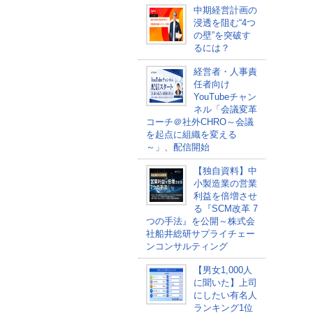
中期経営計画の
浸透を阻む“4つ
の壁”を突破す
るには？
経営者・人事責
任者向け
YouTubeチャン
ネル「会議変革
コーチ＠社外CHRO～会議
を起点に組織を変える
～」、配信開始
【独自資料】中
小製造業の営業
利益を倍増させ
る『SCM改革 7
つの手法』を公開～株式会
社船井総研サプライチェー
ンコンサルティング
【男女1,000人
に聞いた】上司
にしたい有名人
ランキング1位