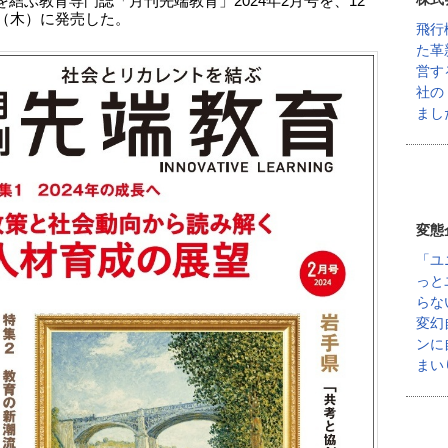
を結ぶ教育専門誌「月刊先端教育」2024年2月号を、12
日（木）に発売した。
飛行
た革
営す
社の
まし
変態
「ユ
っと
らな
変幻
ンに
まい