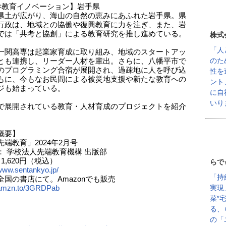
×教育イノベーション】岩手県
県土が広がり、海山の自然の恵みにあふれた岩手県。県
行政は、地域との協働や復興教育に力を注ぎ、また、岩
では「共考と協創」による教育研究を推し進めている。
株式
「人
一関高専は起業家育成に取り組み、地域のスタートアッ
のた
とも連携し、リーダー人材を輩出。さらに、八幡平市で
のプログラミング合宿が展開され、過疎地に人を呼び込
性を
もに、今もなお民間による被災地支援や新たな教育への
ント
ジも始まっている。
に自
いり
で展開されている教育・人材育成のプロジェクトを紹介
概要】
端教育」2024年2月号
： 学校法人先端教育機構 出版部
 1,620円（税込）
らで
/www.sentankyo.jp/
「持
全国の書店にて。Amazonでも販売
実現
/amzn.to/3GRDPab
菜″
る、
の「