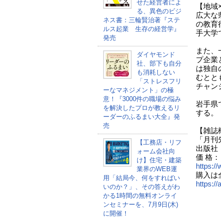
せた経営者によ
【地域
る、異色のビジ
広大な
ネス書：三輪賢治著『ステ
の教育
ルス起業 生存の経営学』
手大学
発売
また、
ダイヤモンド
プ企業
社、部下も自分
は独自
も消耗しない
むとと
「ストレスフリ
チャン
ーなマネジメント」の極
意！『3000件の職場の悩み
岩手県
を解決したプロが教えるリ
する。
ーダーのふるまい大全』発
売
【雑誌
「月刊先
【工務店・リフ
出版社
ォーム会社向
価 格：
け】住宅・建築
https:/
業界のWEB運
購入は
用「結局今、何をすればい
https:/
いのか？」、その答えがわ
かる1時間の無料オンライ
ンセミナーを、7月9日(木)
に開催！