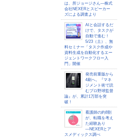
は、所ジョージさん―株式
会社NEXERとスピーカー
ズによる調査より
AIと会話するだ
けで、タスクが
自動で進む！
5/23（土）、無
料セミナー「タスク作成や
資料生成を自動化するエー
ジェントワークフロー入
門」開催
発売前重版から
4刷へ。『マネ
ジメント術で読
むプロ野球監督
論』が、累計1万部を突
破！
看護師の約8割
が、転職を考え
た経験あり
―NEXERとア
スメディックス調べ