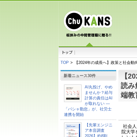
TOP
>
【2024年の成長へ】政策と社会動
【2
新着ニュース30件
読み
AI丸投げ、やめ
ませんか？給与
端教
計算の責任はAI
が取れない ―
「パシャ勤怠」が、社労士
連携を開始
【先輩エンジニ
社会人
ア本音調査
院大学
2026】約8割