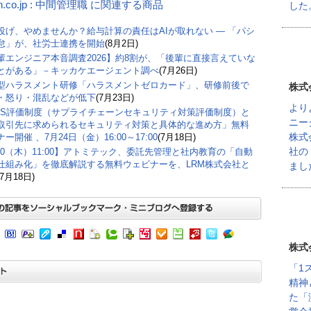
n.co.jp : 中間管理職 に関連する商品
した
丸投げ、やめませんか？給与計算の責任はAIが取れない ― 「パシ
怠」が、社労士連携を開始
(8月2日)
輩エンジニア本音調査2026】約8割が、「後輩に直接言えていな
とがある」－キッカケエージェント調べ
(7月26日)
型ハラスメント研修「ハラスメントゼロカード」、研修前後で
株式
・怒り・混乱などが低下
(7月23日)
より
CS評価制度（サプライチェーンセキュリティ対策評価制度）と
ニー
取引先に求められるセキュリティ対策と具体的な進め方」無料
株式
ー開催 、7月24日（金）16:00～17:00
(7月18日)
社の
/30（木）11:00】アトミテック、委託先管理と社内教育の「自動
仕組み化」を徹底解説する無料ウェビナーを、LRM株式会社と
まし
(7月18日)
株式
「1
精神
た「