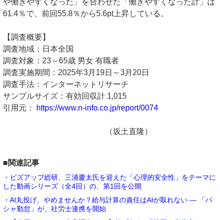
や働きやすくなった」を合わせた「働きやすくなった計」は
61.4％で、前回55.8％から5.6pt上昇している。
【調査概要】
調査地域：日本全国
調査対象：23～65歳 男女 有職者
調査実施期間：2025年3月19日～3月20日
調査手法：インターネットリサーチ
サンプルサイズ：有効回収計 1,015
引用元：
https://www.n-info.co.jp/report/0074
（坂土直隆）
■関連記事
・ビズアップ総研、三浦慶太氏を迎えた「心理的安全性」をテーマに
した動画シリーズ（全4回）の、第1回を公開
・AI丸投げ、やめませんか？給与計算の責任はAIが取れない ― 「パ
シャ勤怠」が、社労士連携を開始