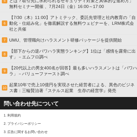
とは？取引先に求められるセキュリティ対策と具体的な進め方」
5
無料セミナー開催 、7月24日（金）16:00～17:00
【7/30（木）11:00】アトミテック、委託先管理と社内教育の「自
動化・仕組み化」を徹底解説する無料ウェビナーを、LRM株式会
6
社と共催
UMU、管理職向けハラスメント研修パッケージを提供開始
7
【部下からの逆パワハラ実態ランキング】1位は「感情を露骨に出
8
す」－エムフロ調べ
【20代以上の男女400名が回答】最も多いハラスメントは「パワハ
9
ラ」－バリューファースト調べ
起業10年で売上10億円を実現させた経営者による、異色のビジネ
10
ス書：三輪賢治著『ステルス起業 生存の経営学』発売
問い合わせ先について
1.
利用規約
2.
プライバシーポリシー
3.
広告に関するお問い合わせ