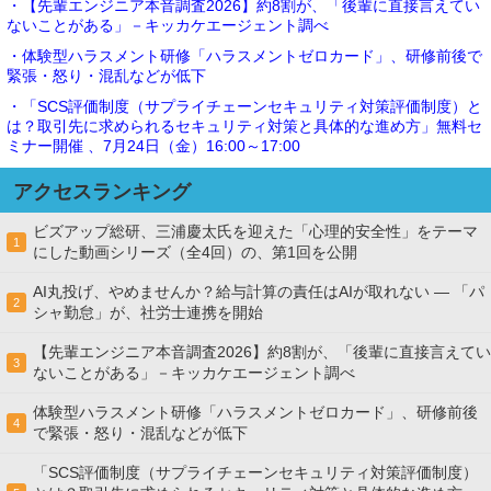
・【先輩エンジニア本音調査2026】約8割が、「後輩に直接言えてい
ないことがある」－キッカケエージェント調べ
・体験型ハラスメント研修「ハラスメントゼロカード」、研修前後で
緊張・怒り・混乱などが低下
・「SCS評価制度（サプライチェーンセキュリティ対策評価制度）と
は？取引先に求められるセキュリティ対策と具体的な進め方」無料セ
ミナー開催 、7月24日（金）16:00～17:00
アクセスランキング
ビズアップ総研、三浦慶太氏を迎えた「心理的安全性」をテーマ
1
にした動画シリーズ（全4回）の、第1回を公開
AI丸投げ、やめませんか？給与計算の責任はAIが取れない ― 「パ
2
シャ勤怠」が、社労士連携を開始
【先輩エンジニア本音調査2026】約8割が、「後輩に直接言えてい
3
ないことがある」－キッカケエージェント調べ
体験型ハラスメント研修「ハラスメントゼロカード」、研修前後
4
で緊張・怒り・混乱などが低下
「SCS評価制度（サプライチェーンセキュリティ対策評価制度）