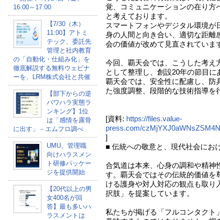
覚、コミュニケーションの在り方
16:00～17:00
と考えております。
【7/30（木）
スマートフォンやデジタル環境が
11:00】アトミ
身の人間と向き合い、適切な距離
テック、委託先
会の価値が改めて見直されていま
管理と社内教育
の「自動化・仕組み化」を
今回、覇天会では、こうした考え
徹底解説する無料ウェビナ
として整理し、創設20年の節目に
ーを、LRM株式会社と共催
覇天会では、安全性に配慮し、防
た強度調整、段階的な技術指導を
【部下からの逆
パワハラ実態ラ
ンキング】1位
[資料:
https://files.value-
は「感情を露骨
press.com/czMjYXJ0aWNsZSM4N
に出す」－エムフロ調べ
]
UMU、管理職
■ 伝統への敬意と、現代社会にお
向けハラスメン
ト研修パッケー
合気道は本来、心身の調和や精神
ジを提供開始
す。覇天会ではその伝統的価値を
ける護身や対人対応の観点も取り
【20代以上の男
択肢」を提案しています。
女400名が回
答】最も多いハ
私たちが掲げる「フルコンタクト
ラスメントは