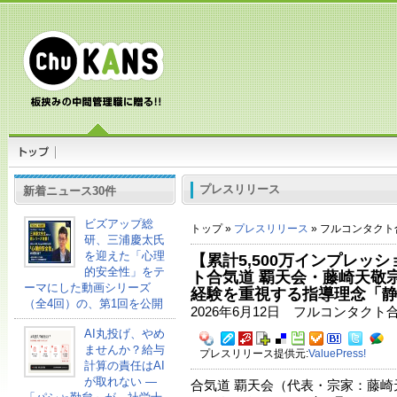
プレスリリース
新着ニュース30件
ビズアップ総
トップ »
プレスリリース
» フルコンタクト
研、三浦慶太氏
を迎えた「心理
【累計5,500万インプレッ
的安全性」をテ
ト合気道 覇天会・藤崎天敬
ーマにした動画シリーズ
経験を重視する指導理念「
（全4回）の、第1回を公開
2026年6月12日 フルコンタクト
AI丸投げ、やめ
ませんか？給与
プレスリリース提供元:
ValuePress!
計算の責任はAI
が取れない ―
合気道 覇天会（代表・宗家：藤