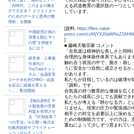
6/19（金）、無料セミナー
える武道教育の選択肢の一つとし
「AI時代、このままの働き
方で大丈夫？ クリエイター
しています。
のためのデータと思考の整
理術」を開催
[資料:
https://files.value-
中期経営計画の
press.com/czMjYXJ0aWNsZSM4N
浸透を阻む“4つ
]
の壁”を突破す
■ 藤崎天敬宗家 コメント
るには？
「合気道は精神的な美しさと同時
合理的な身体操作体系でもありま
経営者・人事責
触れ合う状況の中で、捌き・崩し
任者向け
うに安全かつ自然に成立させるか
YouTubeチャン
があります。
ネル「会議変革
私たちが目指しているのは破壊や
コーチ＠社外CHRO～会議
『調和』です。
を起点に組織を変える
～」、配信開始
合気道の持つ教育的な価値を広く
もたちの成長に少しでも貢献でき
【独自資料】中
私たちが考える『静かなる力』と
小製造業の営業
りません。現実の圧力や緊張感の
利益を倍増させ
相手との対立を必要以上に深める
る『SCM改革 7
ための制御能力です。その力は、
つの手法』を公開～株式会
重ねによって少しずつ育まれてい
社船井総研サプライチェー
ンコンサルティング