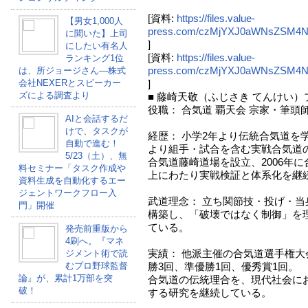
[資料:
https://files.value-
【男女1,000人
press.com/czMjYXJ0aWNsZSM4N
に聞いた】上司
]
にしたい有名人
[資料:
https://files.value-
ランキング1位
press.com/czMjYXJ0aWNsZSM4N
は、所ジョージさん―株式
会社NEXERとスピーカー
]
ズによる調査より
■ 藤崎天敬（ふじさき てんけい
役職： 合気道 覇天会 宗家・筆頭
AIと会話するだ
けで、タスクが
経歴： 小学2年より伝統合気道を
自動で進む！
より組手・試合を含む実戦合気道の
5/23（土）、無
合気道藤崎道場を設立、2006年に
料セミナー「タスク作成や
上にわたり実戦検証と体系化を継
資料生成を自動化するエー
ジェントワークフロー入
武道理念： 立ち関節技・投げ・
門」開催
構築し、「破壊ではなく制御」を理
ている。
発売前重版から
4刷へ。『マネ
実績： 他派主催の合気道選手権
ジメント術で読
むプロ野球監督
勝3回、準優勝1回、優秀賞1回。
論』が、累計1万部を突
合気道の伝統理合を、現代社会に
破！
する研究を継続している。