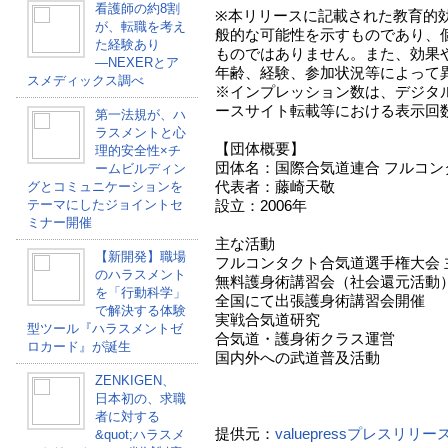
看護師の約8割
※本リリースに記載された教育的
が、転職を考え
般的な可能性を示すものであり、
た経験あり
ものではありません。また、効果
―NEXERとア
年齢、経験、参加状況等によって
スメディックス調べ
※インプレッション数は、デジタル
ースサイト転載等における表示回
第一法規が、ハ
ラスメントと心
【団体概要】
理的安全性×チ
団体名：国際合気道連合 フルコン
ームビルディン
代表者：藤崎天敬
グとコミュニケーションを
テーマにしたジョイントセ
設立：2006年
ミナー開催
主な活動
【新開発】職場
フルコンタクト合気道選手権大会 
のハラスメント
無料護身術講習会（社会還元活動
を「行動科学」
全国にて出張護身術講習会開催
で解決する体験
実戦合気道研究
型ツール『ハラスメントゼ
合気道・護身術クラス運営
ロカード』が誕生
国内外への武道普及活動
ZENKIGEN、
日本初の、求職
者に対する
提供元：
valuepressプレスリリ
&quot;ハラスメ