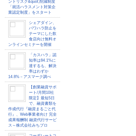
ントリスク&quot;削減制度
「就活ハラスメント対策企
業認定制度」をスタート
シェアダイン、
パワハラ防止を
テーマにした飲
食店向け無料オ
ンラインセミナーを開催
「カスハラ」認
知率は84.1%に
達するも、解決
率はわずか
14.8%－アスマーク調べ
【創業融資サポ
ート/月間10社
限定】最短5日
で、融資書類を
作成代行『融資まるごと代
行』、Web事業者向け 完全
成果報酬制 融資代行サービ
ス～株式会社みちプロ
コーポレートコ