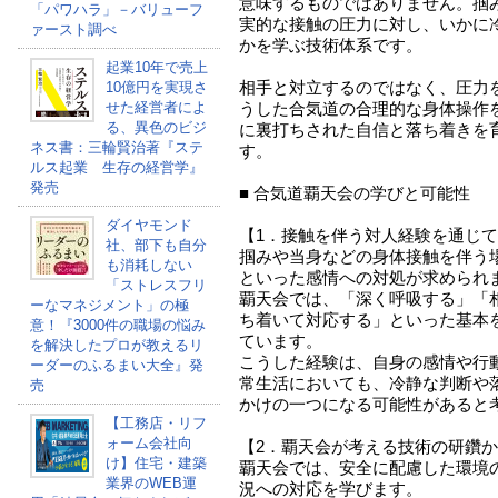
意味するものではありません。掴
「パワハラ」－バリューフ
実的な接触の圧力に対し、いかに
ァースト調べ
かを学ぶ技術体系です。
起業10年で売上
相手と対立するのではなく、圧力
10億円を実現さ
せた経営者によ
うした合気道の合理的な身体操作
る、異色のビジ
に裏打ちされた自信と落ち着きを
ネス書：三輪賢治著『ステ
す。
ルス起業 生存の経営学』
発売
■ 合気道覇天会の学びと可能性
ダイヤモンド
【1．接触を伴う対人経験を通じ
社、部下も自分
掴みや当身などの身体接触を伴う
も消耗しない
といった感情への対処が求められ
「ストレスフリ
覇天会では、「深く呼吸する」「
ーなマネジメント」の極
ち着いて対応する」といった基本
意！『3000件の職場の悩み
ています。
を解決したプロが教えるリ
こうした経験は、自身の感情や行
ーダーのふるまい大全』発
常生活においても、冷静な判断や
売
かけの一つになる可能性があると
【工務店・リフ
ォーム会社向
【2．覇天会が考える技術の研鑽
け】住宅・建築
覇天会では、安全に配慮した環境
業界のWEB運
況への対応を学びます。