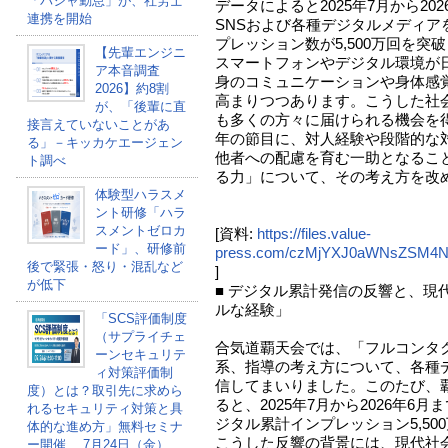
「パシャ勤怠」が、社労士
データによると2025年7月から20
連携を開始
SNSおよび各種デジタルメディア
プレッション数が5,500万回を
【先輩エンジニ
スマートフォンやデジタル環境が
ア本音調査
身のコミュニケーションや身体感
2026】約8割
高まりつつあります。こうした社
が、「後輩に直
も多くの方々に届けられる機会を得
接言えていないことがあ
年の節目に、対人経験や段階的な
る」－キッカケエージェン
他者への配慮を育む一助となるこ
ト調べ
る力」について、その考え方を改
体験型ハラスメ
ント研修「ハラ
スメントゼロカ
[資料:
https://files.value-
ード」、研修前
press.com/czMjYXJ0aWNsZSM4
後で緊張・怒り・混乱など
]
が低下
■ デジタル累計発信の反響と、現
ルな経験」
「SCS評価制度
（サプライチェ
合気道覇天会では、「フルコンタ
ーンセキュリテ
系、指導の考え方について、各種
ィ対策評価制
信してまいりました。このたび、
度）とは？取引先に求めら
ると、2025年7月から2026年6
れるセキュリティ対策と具
ジタル累計インプレッション5,50
体的な進め方」無料セミナ
こうした反響の背景には、現代社
ー開催 、7月24日（金）