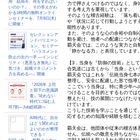
用「結局今、何をすればい
力で押さえつけるのではなく、身
いのか？」、その答えがわ
する考え方を重視しています。
かる1時間の無料オンライ
そのような稽古経験は、「落ち着
ンセミナーを、7月9日(木)
や「状況に応じて行動しようとす
に開催！
能性があります。
また、そのような心の余裕や自制
セレクションア
動を避け、他者への配慮につなが
ンドバリエーシ
覇天会では、このような実力と自
ョン、セミナー
「静かなる力」と表現しています
『ハラスメント
防止の次の一手 ―インシビ
【3．当身を『防御の技術』とし
リティ（悪意なき無礼）に
気づき、組織マネジメント
合気道には古くから「当身」とい
力を高める―』開催
覇天会ではこれを「伝統当身七本
整理し、安全に配慮した形で指導
『2026年 上司
ここでいう当身は、特に青少年へ
と部下の意識調
つけることを目的とするものでは
査』“叱れない
整えたり、技の展開につなげたり
時代”に悩む上
けています。
司7割―Job総研調べ
こうした技術を学ぶことを通じて
応するための知識や経験を積むこ
AI時代に、自分
はどう関われば
覇天会は、他団体や従来の稽古体
よいのかが整理
せん。伝統への敬意を持ちながら
できる！
で対人検証を取り入れた学びを行