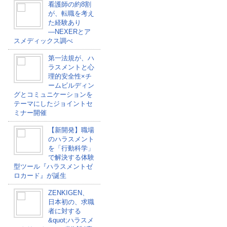
看護師の約8割
が、転職を考え
た経験あり
―NEXERとア
スメディックス調べ
第一法規が、ハ
ラスメントと心
理的安全性×チ
ームビルディン
グとコミュニケーションを
テーマにしたジョイントセ
ミナー開催
【新開発】職場
のハラスメント
を「行動科学」
で解決する体験
型ツール『ハラスメントゼ
ロカード』が誕生
ZENKIGEN、
日本初の、求職
者に対する
&quot;ハラスメ