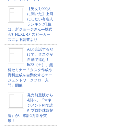
【男女1,000人
に聞いた】上司
にしたい有名人
ランキング1位
は、所ジョージさん―株式
会社NEXERとスピーカー
ズによる調査より
AIと会話するだ
けで、タスクが
自動で進む！
5/23（土）、無
料セミナー「タスク作成や
資料生成を自動化するエー
ジェントワークフロー入
門」開催
発売前重版から
4刷へ。『マネ
ジメント術で読
むプロ野球監督
論』が、累計1万部を突
破！