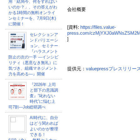
用「結局今、何をすればい
いのか？」、その答えがわ
会社概要
かる1時間の無料オンライ
ンセミナーを、7月9日(木)
に開催！
[資料:
https://files.value-
press.com/czMjYXJ0aWNsZSM
セレクションア
]
ンドバリエーシ
ョン、セミナー
『ハラスメント
防止の次の一手 ―インシビ
リティ（悪意なき無礼）に
気づき、組織マネジメント
提供元：
valuepressプレスリリ
力を高める―』開催
『2026年 上司
と部下の意識調
査』“叱れない
時代”に悩む上
司7割―Job総研調べ
AI時代に、自分
はどう関われば
よいのかが整理
できる！