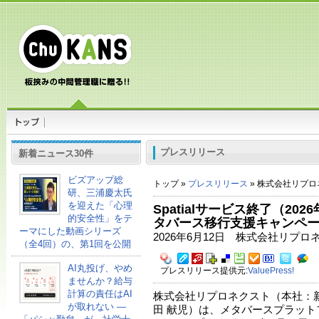
プレスリリース
新着ニュース30件
ビズアップ総
トップ »
プレスリリース
» 株式会社リプロ
研、三浦慶太氏
を迎えた「心理
Spatialサービス終了（20
的安全性」をテ
タバース移行支援キャンペ
ーマにした動画シリーズ
2026年6月12日 株式会社リプロ
（全4回）の、第1回を公開
AI丸投げ、やめ
プレスリリース提供元:
ValuePress!
ませんか？給与
計算の責任はAI
株式会社リプロネクスト（本社：
が取れない ―
田 献児）は、メタバースプラットフォ