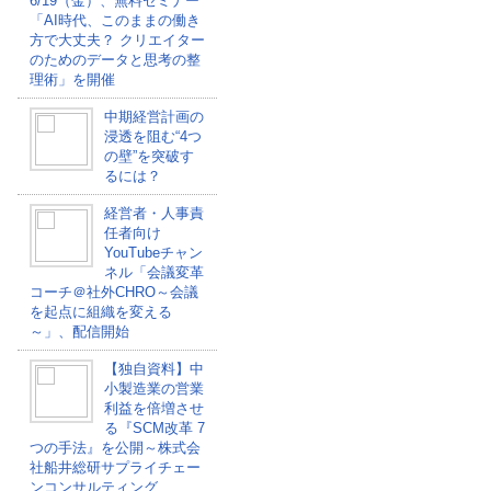
6/19（金）、無料セミナー
「AI時代、このままの働き
方で大丈夫？ クリエイター
のためのデータと思考の整
理術」を開催
中期経営計画の
浸透を阻む“4つ
の壁”を突破す
るには？
経営者・人事責
任者向け
YouTubeチャン
ネル「会議変革
コーチ＠社外CHRO～会議
を起点に組織を変える
～」、配信開始
【独自資料】中
小製造業の営業
利益を倍増させ
る『SCM改革 7
つの手法』を公開～株式会
社船井総研サプライチェー
ンコンサルティング