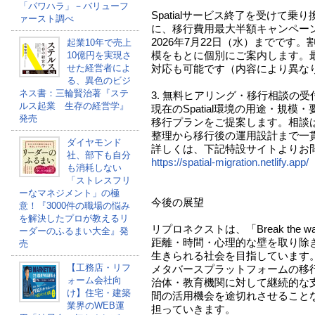
「パワハラ」－バリューフ
Spatialサービス終了を受けて
ァースト調べ
に、移行費用最大半額キャンペー
2026年7月22日（水）までです
起業10年で売上
模をもとに個別にご案内します。
10億円を実現さ
せた経営者によ
対応も可能です（内容により異な
る、異色のビジ
ネス書：三輪賢治著『ステ
3. 無料ヒアリング・移行相談の受
ルス起業 生存の経営学』
現在のSpatial環境の用途・規
発売
移行プランをご提案します。相談
整理から移行後の運用設計まで一
ダイヤモンド
詳しくは、下記特設サイトよりお
社、部下も自分
https://spatial-migration.netlify.app/
も消耗しない
「ストレスフリ
ーなマネジメント」の極
今後の展望
意！『3000件の職場の悩み
を解決したプロが教えるリ
リプロネクストは、「Break the
ーダーのふるまい大全』発
距離・時間・心理的な壁を取り除
売
生きられる社会を目指しています
【工務店・リフ
メタバースプラットフォームの移
ォーム会社向
治体・教育機関に対して継続的な
け】住宅・建築
間の活用機会を途切れさせること
業界のWEB運
担っていきます。