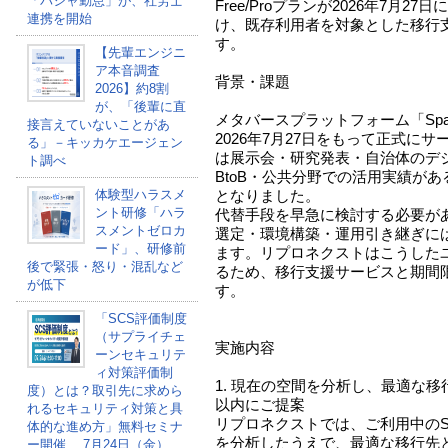
「パシャ勤怠」が、社労士
Free/Proプランが2026年7月
連携を開始
け、既存利用者を対象とした移行
す。
【先輩エンジニ
ア本音調査
背景・課題
2026】約8割
が、「後輩に直
メタバースプラットフォーム「Spati
接言えていないことがあ
2026年7月27日をもって正式に
る」－キッカケエージェン
は展示会・研究発表・自治体のデ
ト調べ
BtoB・公共分野での活用実績が
体験型ハラスメ
となりました。
ント研修「ハラ
代替手段を早急に検討する必要が
スメントゼロカ
選定・環境構築・運用引き継ぎに
ード」、研修前
ます。リプロネクストはこうした
後で緊張・怒り・混乱など
るため、移行支援サービスと期間
が低下
す。
「SCS評価制度
（サプライチェ
実施内容
ーンセキュリテ
ィ対策評価制
1. 現在の空間を分析し、最適な
度）とは？取引先に求めら
以内にご提案
れるセキュリティ対策と具
リプロネクストでは、ご利用中のSp
体的な進め方」無料セミナ
を分析したうえで、最適な移行先
ー開催 、7月24日（金）