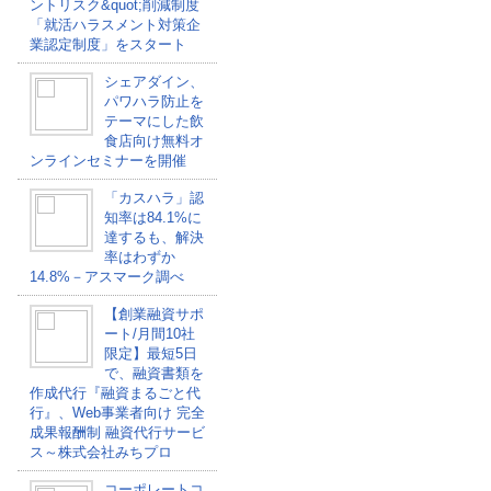
ントリスク&quot;削減制度
「就活ハラスメント対策企
業認定制度」をスタート
シェアダイン、
パワハラ防止を
テーマにした飲
食店向け無料オ
ンラインセミナーを開催
「カスハラ」認
知率は84.1%に
達するも、解決
率はわずか
14.8%－アスマーク調べ
【創業融資サポ
ート/月間10社
限定】最短5日
で、融資書類を
作成代行『融資まるごと代
行』、Web事業者向け 完全
成果報酬制 融資代行サービ
ス～株式会社みちプロ
コーポレートコ