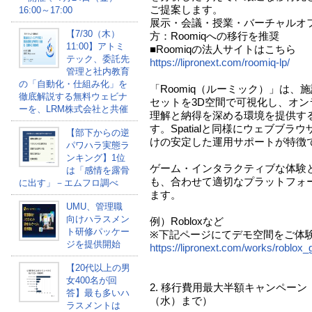
ご提案します。
16:00～17:00
展示・会議・授業・バーチャルオ
【7/30（木）
方：Roomiqへの移行を推奨
11:00】アトミ
■Roomiqの法人サイトはこちら
テック、委託先
https://lipronext.com/roomiq-lp/
管理と社内教育
の「自動化・仕組み化」を
「Roomiq（ルーミック）」は
徹底解説する無料ウェビナ
セットを3D空間で可視化し、オ
ーを、LRM株式会社と共催
理解と納得を深める環境を提供す
す。Spatialと同様にウェブブ
【部下からの逆
けの安定した運用サポートが特徴
パワハラ実態ラ
ンキング】1位
ゲーム・インタラクティブな体験
は「感情を露骨
も、合わせて適切なプラットフォ
に出す」－エムフロ調べ
ます。
UMU、管理職
向けハラスメン
例）Robloxなど
ト研修パッケー
※下記ページにてデモ空間をご体
ジを提供開始
https://lipronext.com/works/roblox
【20代以上の男
女400名が回
2. 移行費用最大半額キャンペーン（
答】最も多いハ
（水）まで）
ラスメントは