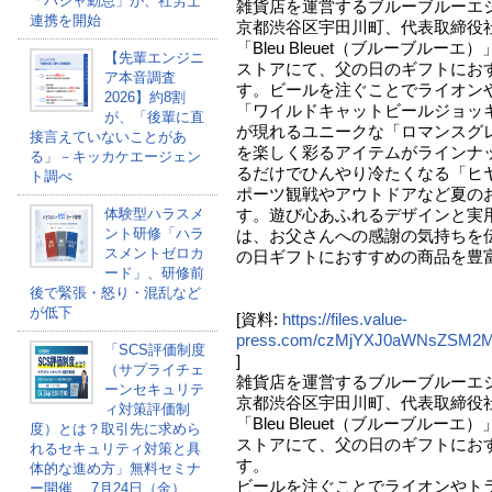
「パシャ勤怠」が、社労士
雑貨店を運営するブルーブルーエ
連携を開始
京都渋谷区宇田川町、代表取締役
「Bleu Bleuet（ブルーブル
【先輩エンジニ
ストアにて、父の日のギフトにお
ア本音調査
す。ビールを注ぐことでライオン
2026】約8割
「ワイルドキャットビールジョッ
が、「後輩に直
が現れるユニークな「ロマンスグ
接言えていないことがあ
を楽しく彩るアイテムがラインナ
る」－キッカケエージェン
るだけでひんやり冷たくなる「ヒ
ト調べ
ポーツ観戦やアウトドアなど夏の
体験型ハラスメ
す。遊び心あふれるデザインと実
ント研修「ハラ
は、お父さんへの感謝の気持ちを
スメントゼロカ
の日ギフトにおすすめの商品を豊
ード」、研修前
後で緊張・怒り・混乱など
が低下
[資料:
https://files.value-
press.com/czMjYXJ0aWNsZSM2
「SCS評価制度
]
（サプライチェ
雑貨店を運営するブルーブルーエ
ーンセキュリテ
京都渋谷区宇田川町、代表取締役
ィ対策評価制
「Bleu Bleuet（ブルーブル
度）とは？取引先に求めら
ストアにて、父の日のギフトにお
れるセキュリティ対策と具
す。
体的な進め方」無料セミナ
ビールを注ぐことでライオンやト
ー開催 、7月24日（金）