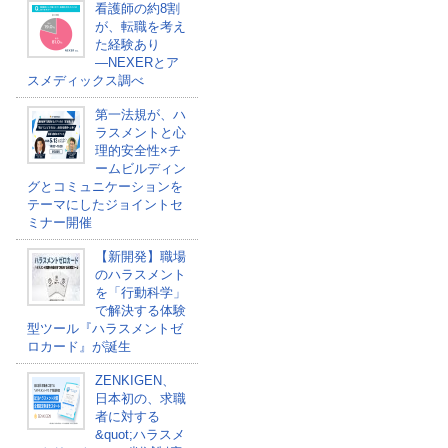
看護師の約8割
が、転職を考え
た経験あり
―NEXERとア
スメディックス調べ
第一法規が、ハ
ラスメントと心
理的安全性×チ
ームビルディン
グとコミュニケーションを
テーマにしたジョイントセ
ミナー開催
【新開発】職場
のハラスメント
を「行動科学」
で解決する体験
型ツール『ハラスメントゼ
ロカード』が誕生
ZENKIGEN、
日本初の、求職
者に対する
&quot;ハラスメ