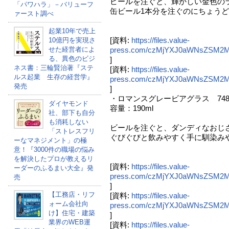
ビールを注ぐと、輝かしい金色の
「パワハラ」－バリューフ
缶ビール1本分を注ぐのにちょう
ァースト調べ
起業10年で売上
[資料:
https://files.value-
10億円を実現さ
せた経営者によ
press.com/czMjYXJ0aWNsZSM2
る、異色のビジ
]
ネス書：三輪賢治著『ステ
[資料:
https://files.value-
ルス起業 生存の経営学』
press.com/czMjYXJ0aWNsZSM
発売
]
・ロマンスグレービアグラス 74
ダイヤモンド
容量：190ml
社、部下も自分
も消耗しない
ビールを注ぐと、ダンディなおじ
「ストレスフリ
ぐびぐびと飲みやすく手に馴染み
ーなマネジメント」の極
意！『3000件の職場の悩み
を解決したプロが教えるリ
[資料:
https://files.value-
ーダーのふるまい大全』発
press.com/czMjYXJ0aWNsZSM
売
]
【工務店・リフ
[資料:
https://files.value-
ォーム会社向
press.com/czMjYXJ0aWNsZSM2
け】住宅・建築
]
業界のWEB運
[資料:
https://files.value-