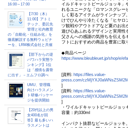
イルドキャットビールジョッキ」
16:00～17:00
れるユニークな「ロマンスグレー
【7/30（木）
しく彩るアイテムがラインナップ
11:00】アトミ
けでひんやり冷たくなる「ヒヤロ
テック、委託先
ツ観戦やアウトドアなど夏のお出
管理と社内教育
遊び心あふれるデザインと実用性
の「自動化・仕組み化」を
父さんへの感謝の気持ちを伝える
徹底解説する無料ウェビナ
フトにおすすめの商品を豊富に取
ーを、LRM株式会社と共催
◆商品ページ
【部下からの逆
https://www.bleubleuet.jp/shop/e/efa
パワハラ実態ラ
ンキング】1位
は「感情を露骨
[資料:
https://files.value-
に出す」－エムフロ調べ
press.com/czMjYXJ0aWNsZSM2
UMU、管理職
]
向けハラスメン
[資料:
https://files.value-
ト研修パッケー
press.com/czMjYXJ0aWNsZSM
ジを提供開始
]
・ワイルドキャットビールジョッキ 
【20代以上の男
容量：約330ml
女400名が回
答】最も多いハ
インパクト抜群なビールジョッキ
ラスメントは