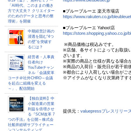
6/19（金）、無料セミナー
「AI時代、このままの働き
方で大丈夫？ クリエイター
■ブルーブルーエ 楽天市場店
のためのデータと思考の整
https://www.rakuten.co.jp/bleubleuet
理術」を開催
■ブルーブルーエ Yahoo!店
中期経営計画の
https://store.shopping.yahoo.co.jp/b
浸透を阻む“4つ
の壁”を突破す
※商品価格は税込みです。
るには？
※店舗、各サイトによってお取扱
ざいます。
経営者・人事責
※実際の商品と仕様が異なる場合
任者向け
※商品の入荷日・販売日が若干前
YouTubeチャン
※都合により入荷しない場合がご
ネル「会議変革
※アイテムがなくなり次第終了す
コーチ＠社外CHRO～会議
を起点に組織を変える
～」、配信開始
【独自資料】中
小製造業の営業
利益を倍増させ
提供元：
valuepressプレスリリ
る『SCM改革 7
つの手法』を公開～株式会
社船井総研サプライチェー
ンコンサルティング