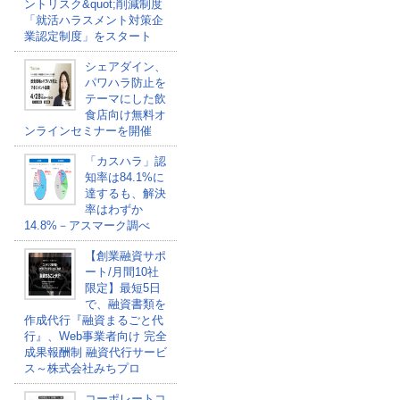
ントリスク&quot;削減制度
「就活ハラスメント対策企
業認定制度」をスタート
シェアダイン、
パワハラ防止を
テーマにした飲
食店向け無料オ
ンラインセミナーを開催
「カスハラ」認
知率は84.1%に
達するも、解決
率はわずか
14.8%－アスマーク調べ
【創業融資サポ
ート/月間10社
限定】最短5日
で、融資書類を
作成代行『融資まるごと代
行』、Web事業者向け 完全
成果報酬制 融資代行サービ
ス～株式会社みちプロ
コーポレートコ