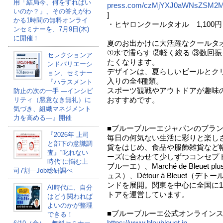
用「結局今、何をすればい
press.com/czMjYXJ0aWNsZSM
いのか？」、その答えがわ
]
かる1時間の無料オンライ
・ヒヤロンクールタオル 1,100円
ンセミナーを、7月9日(木)
に開催！
夏のお出かけに大活躍なクールタ
①水で濡らす ②軽く絞る ③数回
セレクションア
たくなります。
ンドバリエーシ
デザインは、夏らしいビールとク
ョン、セミナー
入りの全4種類。
『ハラスメント
スポーツ観戦やアウトドアが趣味
防止の次の一手 ―インシビ
おすすめです。
リティ（悪意なき無礼）に
気づき、組織マネジメント
力を高める―』開催
■ブルーブルーエジャパンのブラ
『2026年 上司
毎日の何気ない生活に彩りと楽し
と部下の意識調
貨をはじめ、食品や服飾雑貨など
査』“叱れない
ーズに合わせて少しずつコンセプトが違
時代”に悩む上
ブルーエ）、Marché de Bleue
司7割―Job総研調べ
ュス）、Détour à Bleuet（デ
ンドを展開。関東を中心に全国に1
AI時代に、自分
トアを運営しています。
はどう関われば
よいのかが整理
■ブルーブルーエ公式オンライン
できる！
https://www.bleubleuet.jp