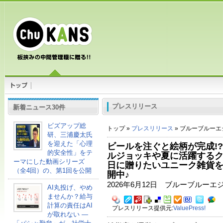
プレスリリース
新着ニュース30件
ビズアップ総
トップ »
プレスリリース
» ブルーブルー
研、三浦慶太氏
を迎えた「心理
ビールを注ぐと絵柄が完成!
的安全性」をテ
ルジョッキや夏に活躍する
ーマにした動画シリーズ
日に贈りたいユニーク雑貨をBle
（全4回）の、第1回を公開
開中♪
2026年6月12日 ブルーブルー
AI丸投げ、やめ
ませんか？給与
計算の責任はAI
プレスリリース提供元:
ValuePress!
が取れない ―