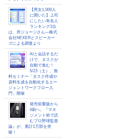
【男女1,000人
に聞いた】上司
にしたい有名人
ランキング1位
は、所ジョージさん―株式
会社NEXERとスピーカー
ズによる調査より
AIと会話するだ
けで、タスクが
自動で進む！
5/23（土）、無
料セミナー「タスク作成や
資料生成を自動化するエー
ジェントワークフロー入
門」開催
発売前重版から
4刷へ。『マネ
ジメント術で読
むプロ野球監督
論』が、累計1万部を突
破！