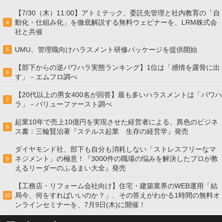
【7/30（木）11:00】アトミテック、委託先管理と社内教育の「自
動化・仕組み化」を徹底解説する無料ウェビナーを、LRM株式会
4
社と共催
UMU、管理職向けハラスメント研修パッケージを提供開始
5
【部下からの逆パワハラ実態ランキング】1位は「感情を露骨に出
6
す」－エムフロ調べ
【20代以上の男女400名が回答】最も多いハラスメントは「パワハ
7
ラ」－バリューファースト調べ
起業10年で売上10億円を実現させた経営者による、異色のビジネ
8
ス書：三輪賢治著『ステルス起業 生存の経営学』発売
ダイヤモンド社、部下も自分も消耗しない「ストレスフリーなマ
ネジメント」の極意！『3000件の職場の悩みを解決したプロが教
9
えるリーダーのふるまい大全』発売
【工務店・リフォーム会社向け】住宅・建築業界のWEB運用「結
局今、何をすればいいのか？」、その答えがわかる1時間の無料オ
10
ンラインセミナーを、7月9日(木)に開催！