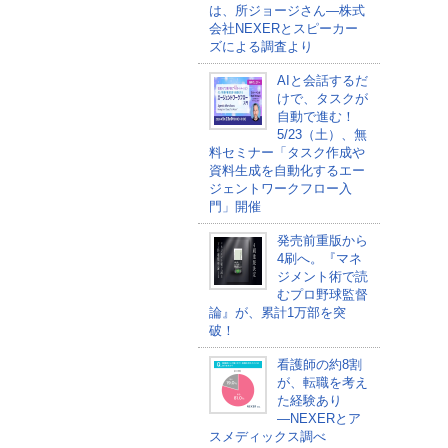
は、所ジョージさん―株式
会社NEXERとスピーカー
ズによる調査より
AIと会話するだ
けで、タスクが
自動で進む！
5/23（土）、無
料セミナー「タスク作成や
資料生成を自動化するエー
ジェントワークフロー入
門」開催
発売前重版から
4刷へ。『マネ
ジメント術で読
むプロ野球監督
論』が、累計1万部を突
破！
看護師の約8割
が、転職を考え
た経験あり
―NEXERとア
スメディックス調べ