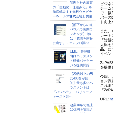
管理と社内教育
ビジネ
の「自動化・仕組み化」を
チーム
徹底解説する無料ウェビナ
で、幅
ーを、LRM株式会社と共催
バーの
ト向上
【部下からの逆
パワハラ実態ラ
また、
ンキング】1位
レート
は「感情を露骨
「対話
に出す」－エムフロ調べ
太氏をゲ
品川に
UMU、管理職
イベン
向けハラスメン
ト研修パッケー
ZaP
ジを提供開始
を提供
【20代以上の男
今回、
女400名が回
ョン課
答】最も多いハ
これま
ラスメントは
『Za
「パワハラ」－バリューフ
ァースト調べ
URL:
ht
起業10年で売上
（
10億円を実現さ