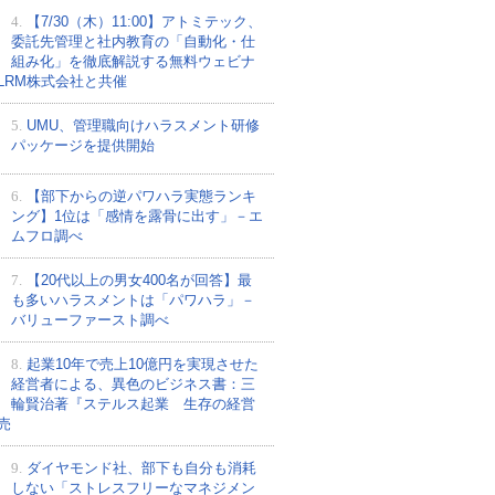
4.
【7/30（木）11:00】アトミテック、
委託先管理と社内教育の「自動化・仕
組み化」を徹底解説する無料ウェビナ
LRM株式会社と共催
5.
UMU、管理職向けハラスメント研修
パッケージを提供開始
6.
【部下からの逆パワハラ実態ランキ
ング】1位は「感情を露骨に出す」－エ
ムフロ調べ
7.
【20代以上の男女400名が回答】最
も多いハラスメントは「パワハラ」－
バリューファースト調べ
8.
起業10年で売上10億円を実現させた
経営者による、異色のビジネス書：三
輪賢治著『ステルス起業 生存の経営
売
9.
ダイヤモンド社、部下も自分も消耗
しない「ストレスフリーなマネジメン