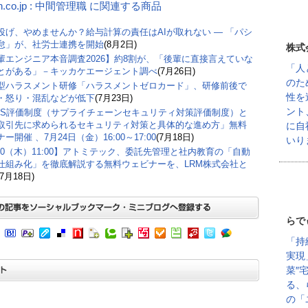
n.co.jp : 中間管理職 に関連する商品
丸投げ、やめませんか？給与計算の責任はAIが取れない ― 「パシ
怠」が、社労士連携を開始
(8月2日)
株式
輩エンジニア本音調査2026】約8割が、「後輩に直接言えていな
「人
とがある」－キッカケエージェント調べ
(7月26日)
のた
型ハラスメント研修「ハラスメントゼロカード」、研修前後で
性を
・怒り・混乱などが低下
(7月23日)
ント
CS評価制度（サプライチェーンセキュリティ対策評価制度）と
取引先に求められるセキュリティ対策と具体的な進め方」無料
に自
ー開催 、7月24日（金）16:00～17:00
(7月18日)
いり
/30（木）11:00】アトミテック、委託先管理と社内教育の「自動
仕組み化」を徹底解説する無料ウェビナーを、LRM株式会社と
(7月18日)
らで
「持
実現
菜″
る、
の「