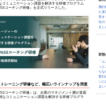
なコミュニケーション課題を解決する研修プログラム
飛行
PASSコーチング研修』を正式リリースした。
た革
営す
社の
まし
変態
「ユ
っと
らな
変幻
ンに
n1トレーニング研修など、幅広いラインナップを用意
まい
PASSコーチング研修』は、企業のマネジメント層が直面
雑なコミュニケーション課題を解決する研修プログラ