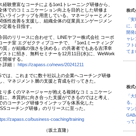
ス経験豊富なコーチによる1on1トレーニング研修から、
全体でのコミュニケーション向上を目的とした研修ま
株式
広いラインナップを用意している。マネージャーとメン
「実
関係性改善を支援し、組織全体の従業員エンゲージメン
に、
や定着を目指す。
開発
今回のリリースに合わせて、LINEヤフー株式会社 コーポ
ャレ
コーチ室 エグゼクティブコーチで、『1on1ミーティング
フト
の質」が組織の強さを決める』の共著者でもある吉澤幸
てま
ストに招き、無料セミナーを12月11日(水)に、WeWork
て開催する。
ト詳細：
https://zapass.co/news/20241211
ASSでは、これまでに数十社以上の企業へコーチング研修
し、マネジメント層の支援と育成を行ってきた。
株式
より多くのマネージャーが抱える複雑なコミュニケーシ
「大
題に、本質的に向き合った支援ができるのではと考え、
る。
でのコーチング研修ラインナップを体系化した
PASSコーチング研修』のリリースに至った。
マン
GA
tps://zapass.co/business-coaching/training
って
坂土直隆）