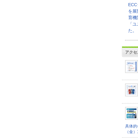
EC
を展
育機
「ユ
た。
アクセ
具体的
（金）16