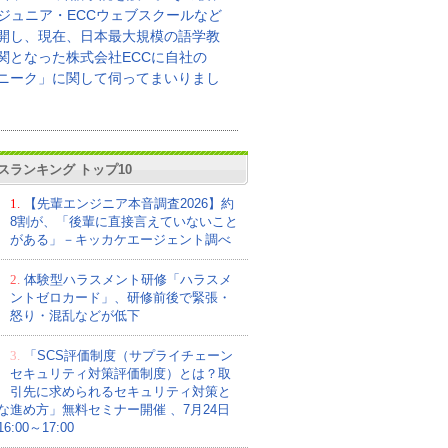
Cジュニア・ECCウェブスクールなど
開し、現在、日本最大規模の語学教
関となった株式会社ECCに自社の
ニーク」に関して伺ってまいりまし
スランキング トップ10
1.
【先輩エンジニア本音調査2026】約
8割が、「後輩に直接言えていないこと
がある」－キッカケエージェント調べ
2.
体験型ハラスメント研修「ハラスメ
ントゼロカード」、研修前後で緊張・
怒り・混乱などが低下
3.
「SCS評価制度（サプライチェーン
セキュリティ対策評価制度）とは？取
引先に求められるセキュリティ対策と
な進め方」無料セミナー開催 、7月24日
:00～17:00