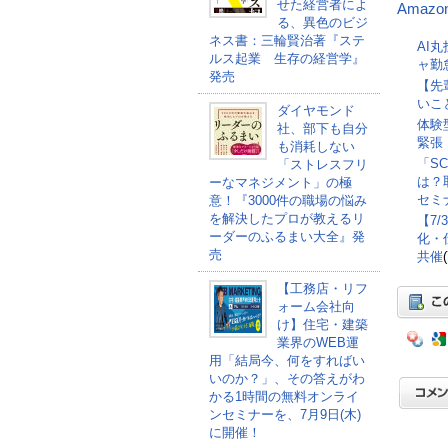
せた経営者によ
Amazo
る、異色のビジ
ネス書：三輪賢治著『ステ
AI
ルス起業 生存の経営学』
ャ勤
発売
【先
いこ
ダイヤモンド
体験
社、部下も自分
緊張
も消耗しない
「S
「ストレスフリ
は？
ーなマネジメント」の極
セミナ
意！『3000件の職場の悩み
を解決したプロが教えるリ
【7
ーダーのふるまい大全』発
化・
売
共催
【工務店・リフ
ォーム会社向
け】住宅・建築
業界のWEB運
用「結局今、何をすればい
いのか？」、その答えがわ
かる1時間の無料オンライ
ンセミナーを、7月9日(木)
に開催！