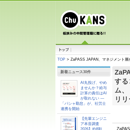
TOP
>
ZaPASS JAPAN、マネジメ
Za
新着ニュース30件
する
AI丸投げ、やめ
ませんか？給与
ム、
計算の責任はAI
リリ
が取れない ―
「パシャ勤怠」が、社労士
連携を開始
【先輩エンジニ
ア本音調査
ZaPA
2026】約8割