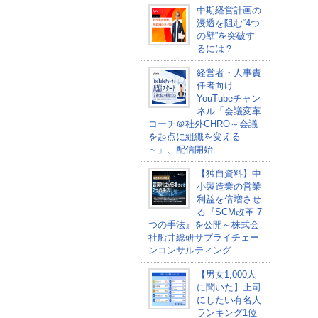
中期経営計画の
浸透を阻む“4つ
の壁”を突破す
るには？
経営者・人事責
任者向け
YouTubeチャン
ネル「会議変革
コーチ＠社外CHRO～会議
を起点に組織を変える
～」、配信開始
【独自資料】中
小製造業の営業
利益を倍増させ
る『SCM改革 7
つの手法』を公開～株式会
社船井総研サプライチェー
ンコンサルティング
【男女1,000人
に聞いた】上司
にしたい有名人
ランキング1位