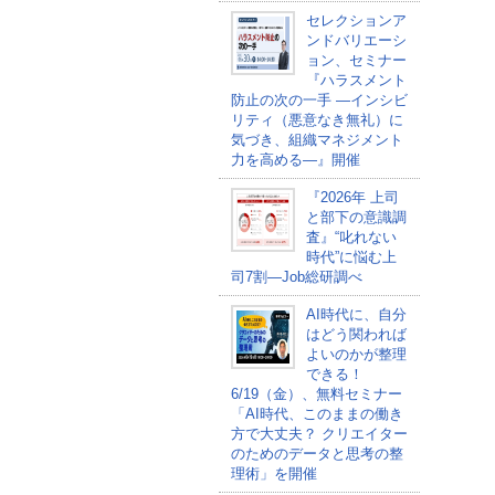
セレクションア
ンドバリエーシ
ョン、セミナー
『ハラスメント
防止の次の一手 ―インシビ
リティ（悪意なき無礼）に
気づき、組織マネジメント
力を高める―』開催
『2026年 上司
と部下の意識調
査』“叱れない
時代”に悩む上
司7割―Job総研調べ
AI時代に、自分
はどう関われば
よいのかが整理
できる！
6/19（金）、無料セミナー
「AI時代、このままの働き
方で大丈夫？ クリエイター
のためのデータと思考の整
理術」を開催