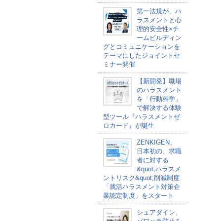
第一法規が、ハ
ラスメントと心
理的安全性×チ
ームビルディン
グとコミュニケーションを
テーマにしたジョイントセ
ミナー開催
【新開発】職場
のハラスメント
を「行動科学」
で解決する体験
型ツール『ハラスメントゼ
ロカード』が誕生
ZENKIGEN、
日本初の、求職
者に対する
&quot;ハラスメ
ントリスク&quot;削減制度
「就活ハラスメント対策企
業認定制度」をスタート
シェアダイン、