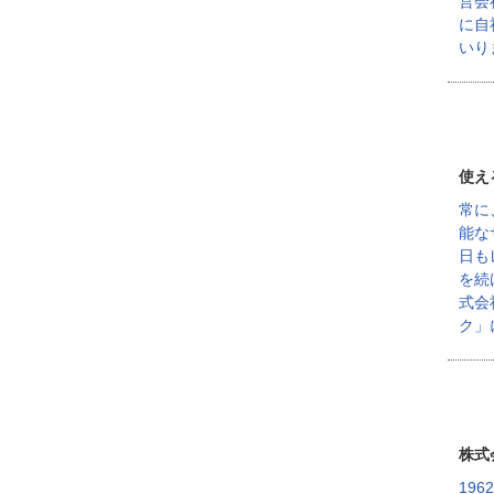
営会
に自
いり
使え
常に
能な
日も
を続
式会
ク」
株式
19