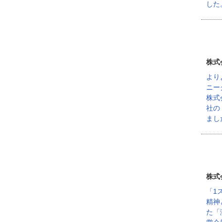
した
株式
より
ニー
株式
社の
まし
株式
「1
精神
た「