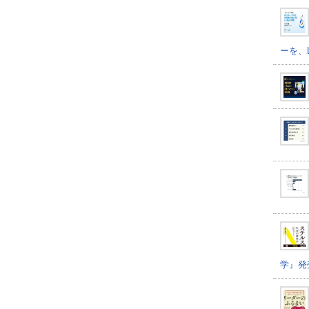
ーを、
学』発