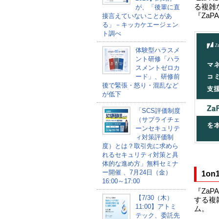
る複雑
が、「後輩に直
『Za
接言えていないことがあ
る」－キッカケエージェン
ト調べ
体験型ハラスメ
ント研修「ハラ
スメントゼロカ
ード」、研修前
後で緊張・怒り・混乱など
が低下
「SCS評価制度
（サプライチェ
ーンセキュリテ
ィ対策評価制
度）とは？取引先に求めら
れるセキュリティ対策と具
体的な進め方」無料セミナ
ー開催 、7月24日（金）
1o
16:00～17:00
『Za
【7/30（木）
する複
11:00】アトミ
ム。
テック、委託先