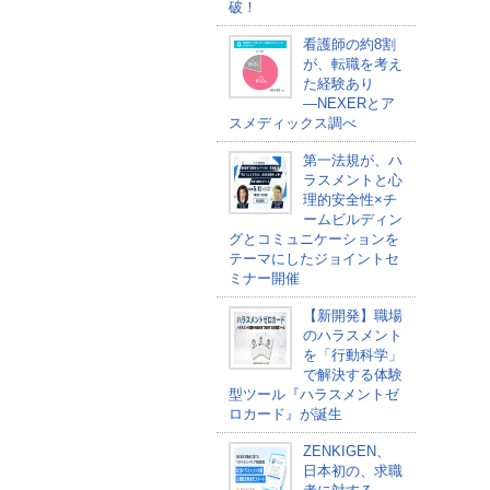
破！
看護師の約8割
が、転職を考え
た経験あり
―NEXERとア
スメディックス調べ
第一法規が、ハ
ラスメントと心
理的安全性×チ
ームビルディン
グとコミュニケーションを
テーマにしたジョイントセ
ミナー開催
【新開発】職場
のハラスメント
を「行動科学」
で解決する体験
型ツール『ハラスメントゼ
ロカード』が誕生
ZENKIGEN、
日本初の、求職