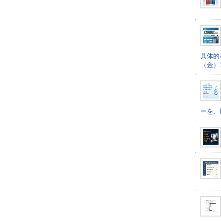
具体的
（金）16
ーを、