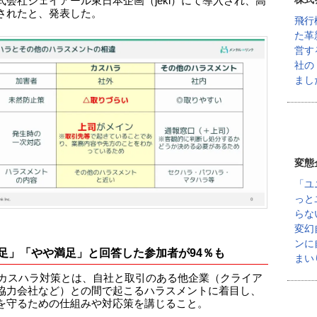
式会社ジェイアール東日本企画（jeki）にて導入され、高
されたと、発表した。
飛行
た革
営す
社の
まし
変態
「ユ
っと
らな
変幻
ンに
足」「やや満足」と回答した参加者が94％も
まい
B型カスハラ対策とは、自社と取引のある他企業（クライア
協力会社など）との間で起こるハラスメントに着目し、
を守るための仕組みや対応策を講じること。