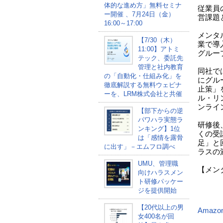
体的な進め方」無料セミナ
従業員
ー開催 、7月24日（金）
営課題
16:00～17:00
メンタ
【7/30（木）
業で導
11:00】アトミ
グルー
テック、委託先
管理と社内教育
同社で
の「自動化・仕組み化」を
にグル
徹底解説する無料ウェビナ
止策」
ーを、LRM株式会社と共催
ル・リ
ンライ
【部下からの逆
パワハラ実態ラ
研修後
ンキング】1位
くの受
は「感情を露骨
足」と
に出す」－エムフロ調べ
ラスの
UMU、管理職
【メン
向けハラスメン
ト研修パッケー
（
ジを提供開始
【20代以上の男
Amazo
女400名が回