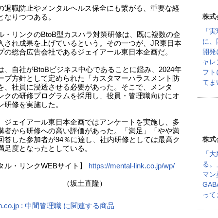
の退職防止やメンタルヘルス保全にも繋がる、重要な経
株式
となりつつある​。
「実
ル・リンクのBtoB型カスハラ対策研修は、既に複数の企
に、
入され成果を上げているという​。その一つが、JR東日本
開発
プの総合広告会社であるジェイアール東日本企画だ。
ャレ
は、自社がBtoBビジネス中心であることに鑑み、2024年
フト
ープ方針として定められた「カスタマーハラスメント防
てま
を、社員に浸透させる必要があった​。そこで、メンタ
ンクの研修プログラムを採用し、役員・管理職向けにオ
ン研修を実施した。
、ジェイアール東日本企画ではアンケートを実施し、多
講者から研修への高い評価があった。「満足」「やや満
株式
回答した参加者が94％に達し、社内研修としては最高ク
満足度となったとしている。
「大
る。
タル・リンクWEBサイト】
https://mental-link.co.jp/wp/
マン
坂土直隆）
GA
って
n.co.jp : 中間管理職 に関連する商品