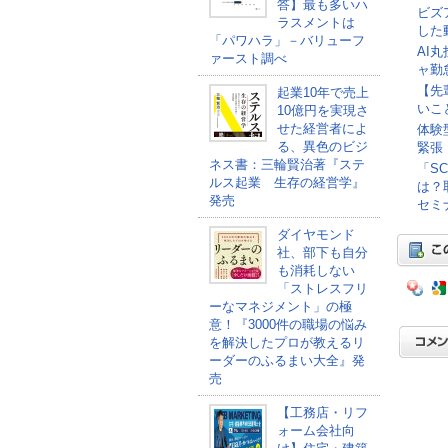
答】最も多いハ
ビズ
ラスメントは
した
「パワハラ」－バリューフ
AI
ァースト調べ
ャ勤
【先
起業10年で売上
いこ
10億円を実現さ
せた経営者によ
体験
る、異色のビジ
緊張
ネス書：三輪賢治著『ステ
「S
ルス起業 生存の経営学』
は？
発売
セミナ
ダイヤモンド
社、部下も自分
も消耗しない
「ストレスフリ
ーなマネジメント」の極
意！『3000件の職場の悩み
を解決したプロが教えるリ
ーダーのふるまい大全』発
売
【工務店・リフ
ォーム会社向