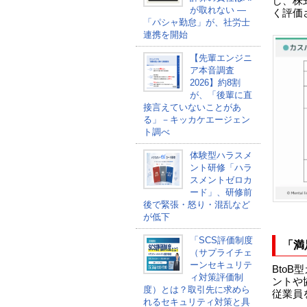
し、株
が取れない ―
く評価
「パシャ勤怠」が、社労士
連携を開始
【先輩エンジニ
ア本音調査
2026】約8割
が、「後輩に直
接言えていないことがあ
る」－キッカケエージェン
ト調べ
体験型ハラスメ
ント研修「ハラ
スメントゼロカ
ード」、研修前
後で緊張・怒り・混乱など
が低下
「SCS評価制度
「満
（サプライチェ
ーンセキュリテ
Bto
ィ対策評価制
ントや
度）とは？取引先に求めら
従業員
れるセキュリティ対策と具