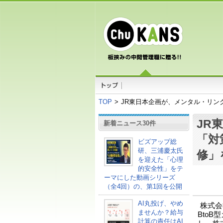
TOP
>
JR東日本企画が、メンタル・リン
JR
新着ニュース30件
「対
ビズアップ総
研、三浦慶太氏
修」
を迎えた「心理
的安全性」をテ
ーマにした動画シリーズ
（全4回）の、第1回を公開
AI丸投げ、やめ
株式会
ませんか？給与
Bto
計算の責任はAI