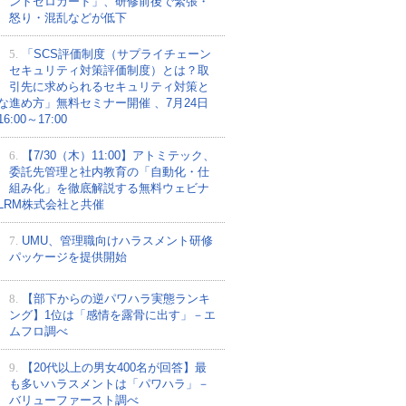
ントゼロカード」、研修前後で緊張・
怒り・混乱などが低下
5.
「SCS評価制度（サプライチェーン
セキュリティ対策評価制度）とは？取
引先に求められるセキュリティ対策と
な進め方」無料セミナー開催 、7月24日
:00～17:00
6.
【7/30（木）11:00】アトミテック、
委託先管理と社内教育の「自動化・仕
組み化」を徹底解説する無料ウェビナ
LRM株式会社と共催
7.
UMU、管理職向けハラスメント研修
パッケージを提供開始
8.
【部下からの逆パワハラ実態ランキ
ング】1位は「感情を露骨に出す」－エ
ムフロ調べ
9.
【20代以上の男女400名が回答】最
も多いハラスメントは「パワハラ」－
バリューファースト調べ