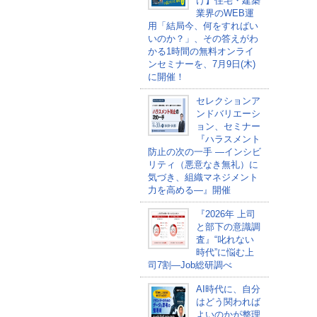
け】住宅・建築
業界のWEB運
用「結局今、何をすればい
いのか？」、その答えがわ
かる1時間の無料オンライ
ンセミナーを、7月9日(木)
に開催！
セレクションア
ンドバリエーシ
ョン、セミナー
『ハラスメント
防止の次の一手 ―インシビ
リティ（悪意なき無礼）に
気づき、組織マネジメント
力を高める―』開催
『2026年 上司
と部下の意識調
査』“叱れない
時代”に悩む上
司7割―Job総研調べ
AI時代に、自分
はどう関われば
よいのかが整理