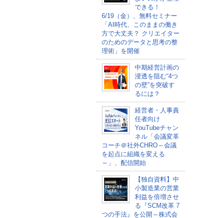
できる！
6/19（金）、無料セミナー
「AI時代、このままの働き
方で大丈夫？ クリエイター
のためのデータと思考の整
理術」を開催
中期経営計画の
浸透を阻む“4つ
の壁”を突破す
るには？
経営者・人事責
任者向け
YouTubeチャン
ネル「会議変革
コーチ＠社外CHRO～会議
を起点に組織を変える
～」、配信開始
【独自資料】中
小製造業の営業
利益を倍増させ
る『SCM改革 7
つの手法』を公開～株式会