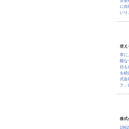
営会
に自
いり
使え
常に
能な
日も
を続
式会
ク」
株式
19