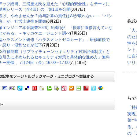
アップ総研、三浦慶太氏を迎えた「心理的安全性」をテーマに
動画シリーズ（全4回）の、第1回を公開
(8月7日)
丸投げ、やめませんか？給与計算の責任はAIが取れない ― 「パシ
株式
怠」が、社労士連携を開始
(8月2日)
輩エンジニア本音調査2026】約8割が、「後輩に直接言えていな
「人
とがある」－キッカケエージェント調べ
(7月26日)
のた
型ハラスメント研修「ハラスメントゼロカード」、研修前後で
性を
・怒り・混乱などが低下
(7月23日)
ント
CS評価制度（サプライチェーンセキュリティ対策評価制度）と
に自
取引先に求められるセキュリティ対策と具体的な進め方」無料
いり
ー開催 、7月24日（金）16:00～17:00
(7月18日)
らで
「持
実現
菜″
る、
の「