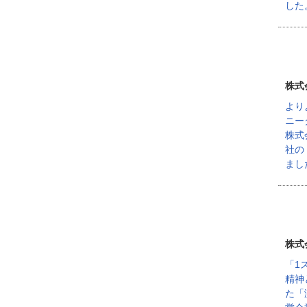
した
株式
より
ニー
株式
社の
まし
株式
「1
精神
た「