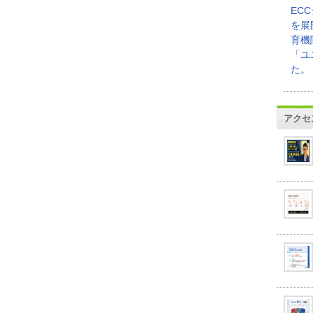
EC
を展
育機
「ユ
た。
アクセ