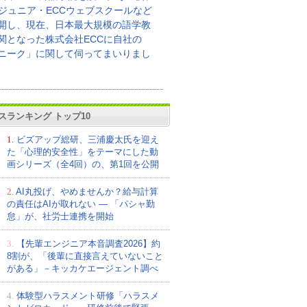
Cジュニア・ECCウェブスクールなど
開し、現在、日本最大規模の語学教
関となった株式会社ECCに自社の
ニーク」に関して伺ってまいりまし
スランキング トップ10
1.
ビズアップ総研、三浦慶太氏を迎え
た「心理的安全性」をテーマにした動
画シリーズ（全4回）の、第1回を公開
2.
AI丸投げ、やめませんか？給与計算
の責任はAIが取れない ― 「パシャ勤
怠」が、社労士連携を開始
3.
【先輩エンジニア本音調査2026】約
8割が、「後輩に直接言えていないこと
がある」－キッカケエージェント調べ
4.
体験型ハラスメント研修「ハラスメ