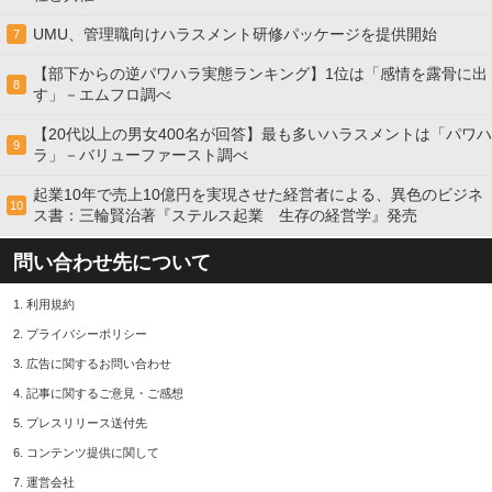
UMU、管理職向けハラスメント研修パッケージを提供開始
7
【部下からの逆パワハラ実態ランキング】1位は「感情を露骨に出
8
す」－エムフロ調べ
【20代以上の男女400名が回答】最も多いハラスメントは「パワハ
9
ラ」－バリューファースト調べ
起業10年で売上10億円を実現させた経営者による、異色のビジネ
10
ス書：三輪賢治著『ステルス起業 生存の経営学』発売
問い合わせ先について
1.
利用規約
2.
プライバシーポリシー
3.
広告に関するお問い合わせ
4.
記事に関するご意見・ご感想
5.
プレスリリース送付先
6.
コンテンツ提供に関して
7.
運営会社