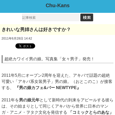
Chu-Kans
きれいな男姉さんは好きですか？
2011年6月28日 14:42
超絶カワイイ男の娘。写真集「女々男子」発売！
2011年5月にオープン2周年を迎えた、アキバで話題の超絶
可愛い「アキバ系女装男子」男の娘。（おとこのこ）が接客
する、
『男の娘カフェ&バー NEWTYPE』
2011年を
男の娘元年
として新時代の到来をアピールする彼ら
は、その始まりとして同じくアキバから世界に日本のマン
ガ・アニメ・ヲタク文化を発信する
「コミックとらのあな」