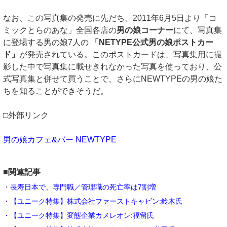
なお、この写真集の発売に先だち、2011年6月5日より「コ
ミックとらのあな」全国各店の
男の娘コーナー
にて、写真集
に登場する男の娘7人の
「NETYPE公式男の娘ポストカー
ド」
が発売されている。このポストカードは、写真集用に撮
影した中で写真集に載せきれなかった写真を使っており、公
式写真集と併せて買うことで、さらにNEWTYPEの男の娘た
ちを知ることができそうだ。
□外部リンク
男の娘カフェ&バー NEWTYPE
■関連記事
・長寿日本で、専門職／管理職の死亡率は7割増
・【ユニーク特集】株式会社ファーストキャビン:鈴木氏
・【ユニーク特集】変態企業カメレオン:福留氏