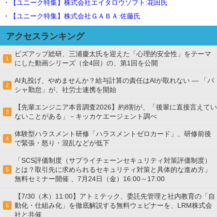
・【ユニーク特集】株式会社エイタロウソフト:花田氏
・【ユニーク特集】株式会社ＧＡＢＡ:佐藤氏
アクセスランキング
ビズアップ総研、三浦慶太氏を迎えた「心理的安全性」をテーマ
1
にした動画シリーズ（全4回）の、第1回を公開
AI丸投げ、やめませんか？給与計算の責任はAIが取れない ― 「パ
2
シャ勤怠」が、社労士連携を開始
【先輩エンジニア本音調査2026】約8割が、「後輩に直接言えてい
3
ないことがある」－キッカケエージェント調べ
体験型ハラスメント研修「ハラスメントゼロカード」、研修前後
4
で緊張・怒り・混乱などが低下
「SCS評価制度（サプライチェーンセキュリティ対策評価制度）
とは？取引先に求められるセキュリティ対策と具体的な進め方」
5
無料セミナー開催 、7月24日（金）16:00～17:00
【7/30（木）11:00】アトミテック、委託先管理と社内教育の「自
動化・仕組み化」を徹底解説する無料ウェビナーを、LRM株式会
6
社と共催