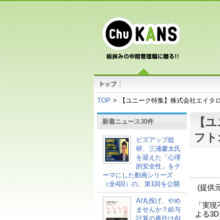
TOP
>
【ユニーク特集】株式会社エイタロ
【ユ
新着ニュース30件
フト
ビズアップ総
研、三浦慶太氏
を迎えた「心理
的安全性」をテ
ーマにした動画シリーズ
（全4回）の、第1回を公開
(提供
AI丸投げ、やめ
「実現
ませんか？給与
よる3
計算の責任はAI