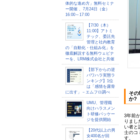
体的な進め方」無料セミナ
ー開催 、7月24日（金）
16:00～17:00
【7/30（木）
11:00】アトミ
テック、委託先
管理と社内教育
の「自動化・仕組み化」を
徹底解説する無料ウェビナ
ーを、LRM株式会社と共催
【部下からの逆
パワハラ実態ラ
ンキング】1位
は「感情を露骨
に出す」－エムフロ調べ
その
か?
UMU、管理職
向けハラスメン
ト研修パッケー
3年前
ジを提供開始
りまし
い者と
【20代以上の男
士のコ
女400名が回
す。