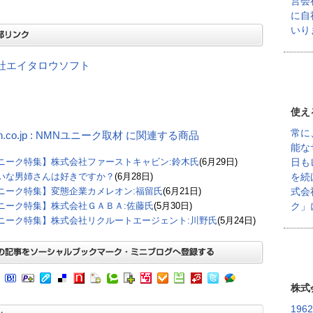
営会
に自
いり
社エイタロウソフト
使え
常に
on.co.jp : NMNユニーク取材 に関連する商品
能な
日も
ニーク特集】株式会社ファーストキャビン:鈴木氏
(6月29日)
を続
いな男姉さんは好きですか？
(6月28日)
式会
ニーク特集】変態企業カメレオン:福留氏
(6月21日)
ク」
ニーク特集】株式会社ＧＡＢＡ:佐藤氏
(5月30日)
ニーク特集】株式会社リクルートエージェント:川野氏
(5月24日)
株式
19