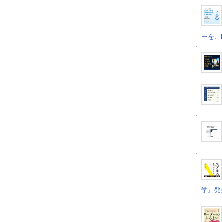
ーを、
学』発