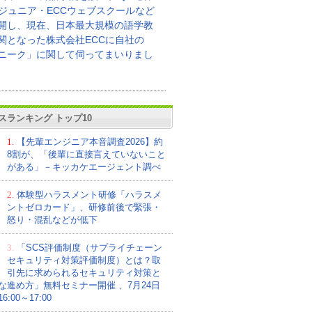
Cジュニア・ECCウェブスクールなど
開し、現在、日本最大規模の語学教
関となった株式会社ECCに自社の
ニーク」に関して伺ってまいりまし
スランキング トップ10
1.
【先輩エンジニア本音調査2026】約
8割が、「後輩に直接言えていないこと
がある」－キッカケエージェント調べ
2.
体験型ハラスメント研修「ハラスメ
ントゼロカード」、研修前後で緊張・
怒り・混乱などが低下
3.
「SCS評価制度（サプライチェーン
セキュリティ対策評価制度）とは？取
引先に求められるセキュリティ対策と
な進め方」無料セミナー開催 、7月24日
:00～17:00