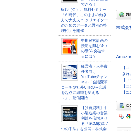
できる！
6/19（金）、無料セミナー
「AI時代、このままの働き
方で大丈夫？ クリエイター
のためのデータと思考の整
株式会
理術」を開催
中期経営計画の
浸透を阻む“4つ
の壁”を突破す
るには？
Amaz
経営者・人事責
【ユ
任者向け
きれ
YouTubeチャン
【ユ
ネル「会議変革
【ユ
コーチ＠社外CHRO～会議
【ユ
を起点に組織を変える
～」、配信開始
【独自資料】中
小製造業の営業
利益を倍増させ
る『SCM改革 7
つの手法』を公開～株式会