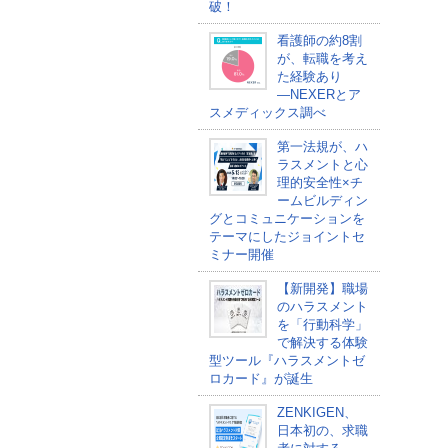
破！
看護師の約8割
が、転職を考え
た経験あり
―NEXERとア
スメディックス調べ
第一法規が、ハ
ラスメントと心
理的安全性×チ
ームビルディン
グとコミュニケーションを
テーマにしたジョイントセ
ミナー開催
【新開発】職場
のハラスメント
を「行動科学」
で解決する体験
型ツール『ハラスメントゼ
ロカード』が誕生
ZENKIGEN、
日本初の、求職