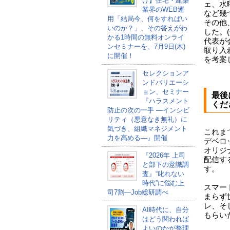
け】住宅・建築
ェ、水
業界のWEB運
など幾
用「結局今、何をすればい
その他
いのか？」、その答えがわ
した。(
かる1時間の無料オンライ
代表が
ンセミナーを、7月9日(木)
取り入
に開催！
を考案
セレクションア
ンドバリエーシ
ョン、セミナー
最後
『ハラスメント
くだ
防止の次の一手 ―インシビ
リティ（悪意なき無礼）に
気づき、組織マネジメント
これま
力を高める―』開催
デベロ
オリジ
『2026年 上司
配信す
と部下の意識調
す。
査』“叱れない
時代”に悩む上
スマー
司7割―Job総研調べ
まらず
レ、そ
AI時代に、自分
もらい
はどう関われば
よいのかが整理