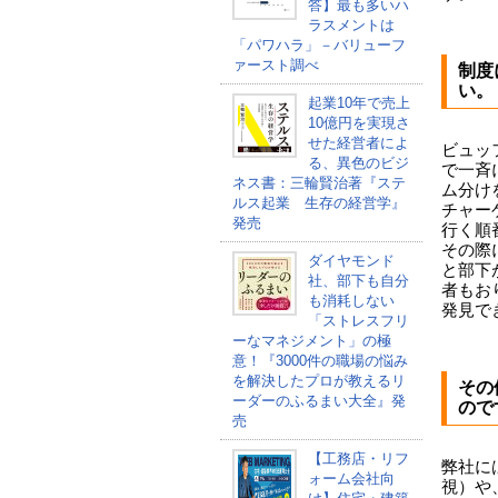
答】最も多いハ
ラスメントは
「パワハラ」－バリューフ
ァースト調べ
制度
い。
起業10年で売上
10億円を実現さ
せた経営者によ
ビュッ
る、異色のビジ
で一斉
ネス書：三輪賢治著『ステ
ム分け
ルス起業 生存の経営学』
チャー
発売
行く順
その際
ダイヤモンド
と部下
社、部下も自分
者もお
も消耗しない
発見で
「ストレスフリ
ーなマネジメント」の極
意！『3000件の職場の悩み
を解決したプロが教えるリ
その
ーダーのふるまい大全』発
ので
売
【工務店・リフ
弊社に
ォーム会社向
視）や