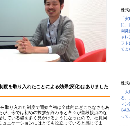
株式
「実
に、
開発
ャレ
フト
てま
株式
制度を取り入れたことによる効果(変化)はありました
「大
る。
マン
から取り入れた制度で開始当初は全体的にぎこちなさもあ
GA
たが、今では初めの挨拶が終わると各々が普段接点のな
って
話している姿を多く見かけるようになったので、社員同
ミュニケーションにはとても役立っていると感じてま