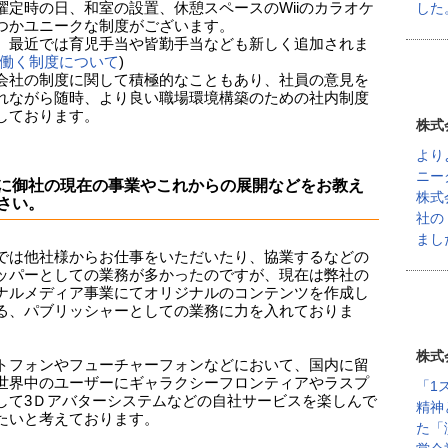
した
曜定時の日、和室の設置、休憩スペースのWiiのカラオケ
つかユニークな制度がございます。
、最近では育児手当や皆勤手当なども新しく追加されま
働く制度について
)
会社の制度に関して積極的なこともあり、社員の意見を
れながら随時、より良い職場環境構築のための社内制度
しております。
株式
より
ニー
に御社の現在の事業やこれからの展開などをお教え
株式
さい。
社の
まし
では他社様からお仕事をいただいたり、協業するなどの
ッパーとしての業務が多かったのですが、現在は弊社の
ナルメディア事業にてオリジナルのコンテンツを作成し
る、パブリッシャーとしての業務に力を入れておりま
株式
トフォンやフューチャーフォンなどにおいて、国内に留
世界中のユーザーにギャラクシーフロンティアやラスプ
「1
して3Ｄアバターシステムなどの自社サービスを楽しんで
精神
たいと考えております。
た「