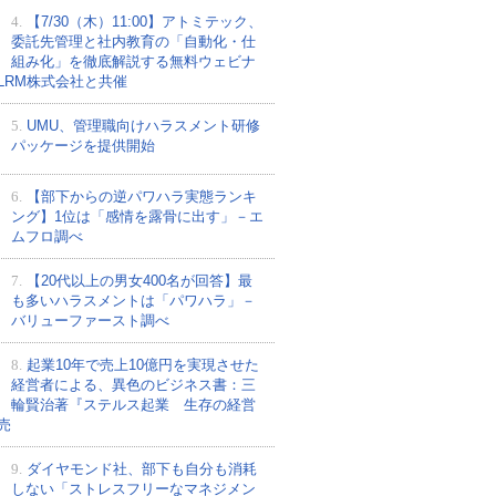
4.
【7/30（木）11:00】アトミテック、
委託先管理と社内教育の「自動化・仕
組み化」を徹底解説する無料ウェビナ
LRM株式会社と共催
5.
UMU、管理職向けハラスメント研修
パッケージを提供開始
6.
【部下からの逆パワハラ実態ランキ
ング】1位は「感情を露骨に出す」－エ
ムフロ調べ
7.
【20代以上の男女400名が回答】最
も多いハラスメントは「パワハラ」－
バリューファースト調べ
8.
起業10年で売上10億円を実現させた
経営者による、異色のビジネス書：三
輪賢治著『ステルス起業 生存の経営
売
9.
ダイヤモンド社、部下も自分も消耗
しない「ストレスフリーなマネジメン