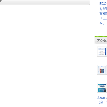
EC
を展
育機
「ユ
た。
アクセ
具体的
（金）16