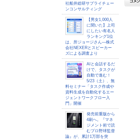
社船井総研サプライチェー
ンコンサルティング
【男女1,000人
に聞いた】上司
にしたい有名人
ランキング1位
は、所ジョージさん―株式
会社NEXERとスピーカー
ズによる調査より
AIと会話するだ
けで、タスクが
自動で進む！
5/23（土）、無
料セミナー「タスク作成や
資料生成を自動化するエー
ジェントワークフロー入
門」開催
発売前重版から
4刷へ。『マネ
ジメント術で読
むプロ野球監督
論』が、累計1万部を突