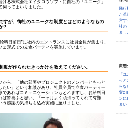
続ける株式会社エイタロウソフトに自社の「ユニーク」
て伺ってまいりました。
飛行
た革
営す
ですが、御社のユニークな制度とはどのようなもの
社の
か?
まし
お給料日前日”に社内のエントランスに社員全員が集まり、
フェ形式での立食パーティを実施しています。
変態
制度が作られたきっかけを教えてください。
「ユ
っと
フから、「他の部署やプロジェクトのメンバーともっと
らな
したい」という相談があり、社員全員で立食パーティー
変幻
形であればコミュニケーションもとれますし、お給料日
れば皆喜ぶと思い、「一ヶ月よく頑張ってくれて有難
ンに
いう感謝の気持ちも込め実施に至りました。
まい