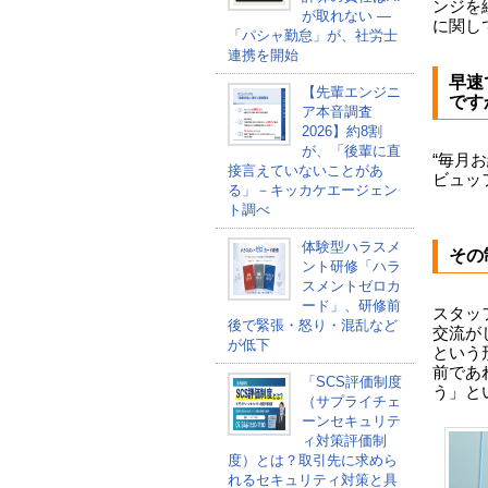
ンジを
が取れない ―
に関し
「パシャ勤怠」が、社労士
連携を開始
早速
【先輩エンジニ
です
ア本音調査
2026】約8割
が、「後輩に直
“毎月
接言えていないことがあ
ビュッ
る」－キッカケエージェン
ト調べ
体験型ハラスメ
その
ント研修「ハラ
スメントゼロカ
ード」、研修前
スタッ
後で緊張・怒り・混乱など
交流が
が低下
という
前であ
「SCS評価制度
う」と
（サプライチェ
ーンセキュリテ
ィ対策評価制
度）とは？取引先に求めら
れるセキュリティ対策と具