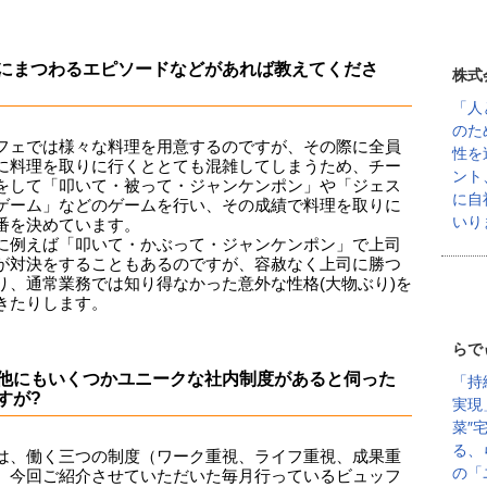
にまつわるエピソードなどがあれば教えてくださ
株式
「人
のた
フェでは様々な料理を用意するのですが、その際に全員
性を
に料理を取りに行くととても混雑してしまうため、チー
ント
をして「叩いて・被って・ジャンケンポン」や「ジェス
に自
ゲーム」などのゲームを行い、その成績で料理を取りに
いり
番を決めています。
に例えば「叩いて・かぶって・ジャンケンポン」で上司
が対決をすることもあるのですが、容赦なく上司に勝つ
り、通常業務では知り得なかった意外な性格(大物ぶり)を
きたりします。
らで
他にもいくつかユニークな社内制度があると伺った
「持
すが?
実現
菜″
る、
は、働く三つの制度（ワーク重視、ライフ重視、成果重
の「
、今回ご紹介させていただいた毎月行っているビュッフ