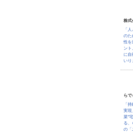
株式
「人
のた
性を
ント
に自
いり
らで
「持
実現
菜″
る、
の「