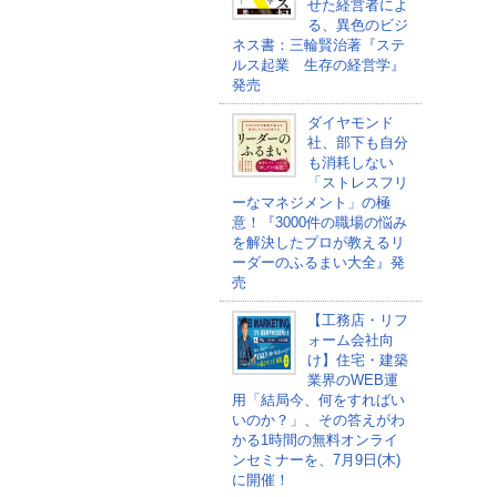
せた経営者によ
る、異色のビジ
ネス書：三輪賢治著『ステ
ルス起業 生存の経営学』
発売
ダイヤモンド
社、部下も自分
も消耗しない
「ストレスフリ
ーなマネジメント」の極
意！『3000件の職場の悩み
を解決したプロが教えるリ
ーダーのふるまい大全』発
売
【工務店・リフ
ォーム会社向
け】住宅・建築
業界のWEB運
用「結局今、何をすればい
いのか？」、その答えがわ
かる1時間の無料オンライ
ンセミナーを、7月9日(木)
に開催！