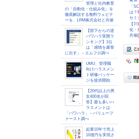
管理と社内教育
「S
の「自動化・仕組み化」を
は？
徹底解説する無料ウェビナ
セミナ
ーを、LRM株式会社と共催
【7
化・
【部下からの逆
共催
パワハラ実態ラ
ンキング】1位
は「感情を露骨
に出す」－エムフロ調べ
UMU、管理職
向けハラスメン
ト研修パッケー
ジを提供開始
【20代以上の男
女400名が回
答】最も多いハ
ラスメントは
「パワハラ」－バリューフ
ァースト調べ
起業10年で売上
10億円を実現さ