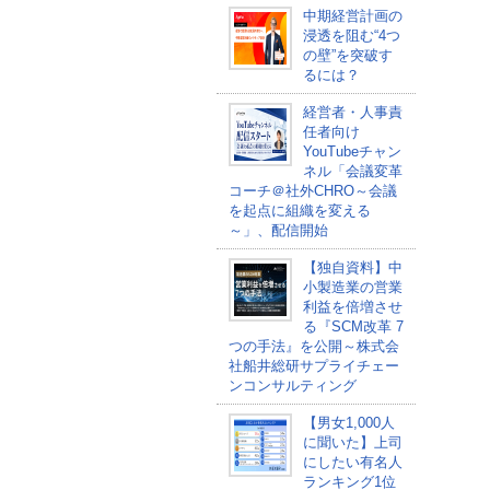
中期経営計画の
浸透を阻む“4つ
の壁”を突破す
るには？
経営者・人事責
任者向け
YouTubeチャン
ネル「会議変革
コーチ＠社外CHRO～会議
を起点に組織を変える
～」、配信開始
【独自資料】中
小製造業の営業
利益を倍増させ
る『SCM改革 7
つの手法』を公開～株式会
社船井総研サプライチェー
ンコンサルティング
【男女1,000人
に聞いた】上司
にしたい有名人
ランキング1位