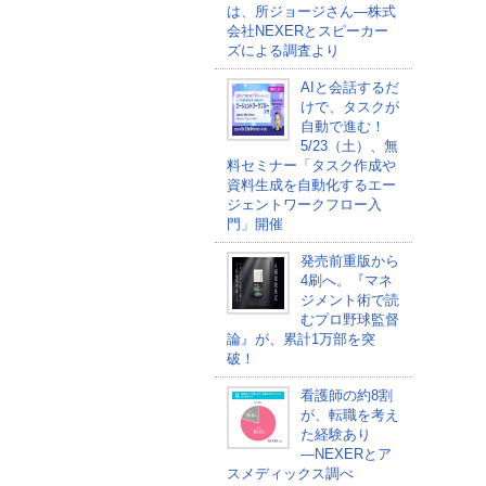
は、所ジョージさん―株式
会社NEXERとスピーカー
ズによる調査より
AIと会話するだ
けで、タスクが
自動で進む！
5/23（土）、無
料セミナー「タスク作成や
資料生成を自動化するエー
ジェントワークフロー入
門」開催
発売前重版から
4刷へ。『マネ
ジメント術で読
むプロ野球監督
論』が、累計1万部を突
破！
看護師の約8割
が、転職を考え
た経験あり
―NEXERとア
スメディックス調べ