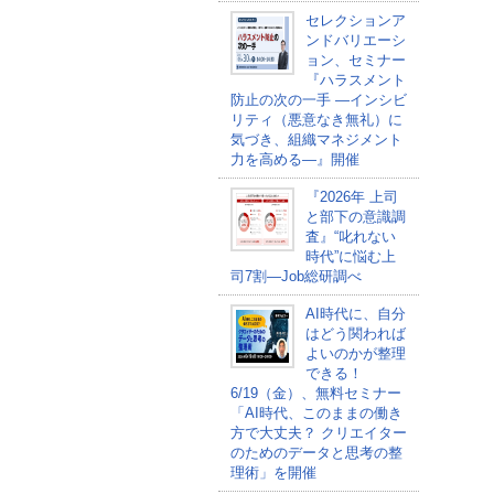
セレクションア
ンドバリエーシ
ョン、セミナー
『ハラスメント
防止の次の一手 ―インシビ
リティ（悪意なき無礼）に
気づき、組織マネジメント
力を高める―』開催
『2026年 上司
と部下の意識調
査』“叱れない
時代”に悩む上
司7割―Job総研調べ
AI時代に、自分
はどう関われば
よいのかが整理
できる！
6/19（金）、無料セミナー
「AI時代、このままの働き
方で大丈夫？ クリエイター
のためのデータと思考の整
理術」を開催