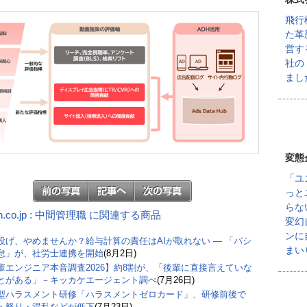
飛行
た革
営す
社の
まし
変態
「ユ
っと
らな
n.co.jp : 中間管理職 に関連する商品
変幻
ンに
丸投げ、やめませんか？給与計算の責任はAIが取れない ― 「パシ
まい
怠」が、社労士連携を開始
(8月2日)
輩エンジニア本音調査2026】約8割が、「後輩に直接言えていな
とがある」－キッカケエージェント調べ
(7月26日)
型ハラスメント研修「ハラスメントゼロカード」、研修前後で
・怒り・混乱などが低下
(7月23日)