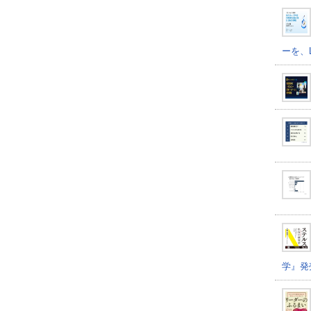
ーを、
学』発