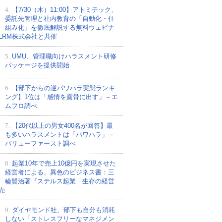
4.
【7/30（木）11:00】アトミテック、
委託先管理と社内教育の「自動化・仕
組み化」を徹底解説する無料ウェビナ
LRM株式会社と共催
5.
UMU、管理職向けハラスメント研修
パッケージを提供開始
6.
【部下からの逆パワハラ実態ランキ
ング】1位は「感情を露骨に出す」－エ
ムフロ調べ
7.
【20代以上の男女400名が回答】最
も多いハラスメントは「パワハラ」－
バリューファースト調べ
8.
起業10年で売上10億円を実現させた
経営者による、異色のビジネス書：三
輪賢治著『ステルス起業 生存の経営
売
9.
ダイヤモンド社、部下も自分も消耗
しない「ストレスフリーなマネジメン