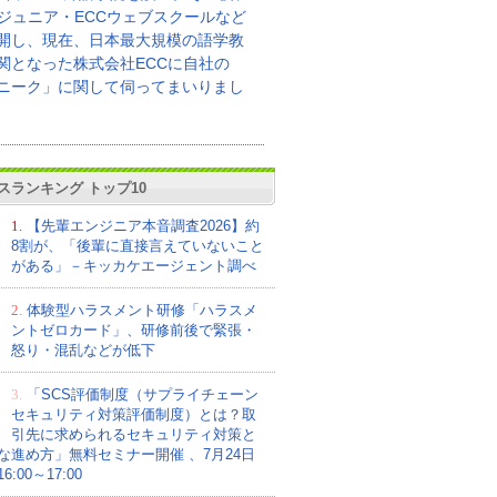
Cジュニア・ECCウェブスクールなど
開し、現在、日本最大規模の語学教
関となった株式会社ECCに自社の
ニーク」に関して伺ってまいりまし
スランキング トップ10
1.
【先輩エンジニア本音調査2026】約
8割が、「後輩に直接言えていないこと
がある」－キッカケエージェント調べ
2.
体験型ハラスメント研修「ハラスメ
ントゼロカード」、研修前後で緊張・
怒り・混乱などが低下
3.
「SCS評価制度（サプライチェーン
セキュリティ対策評価制度）とは？取
引先に求められるセキュリティ対策と
な進め方」無料セミナー開催 、7月24日
:00～17:00