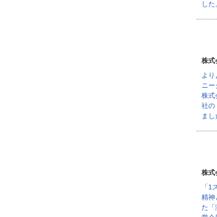
した
株式
より
ニー
株式
社の
まし
株式
「1
精神
た「