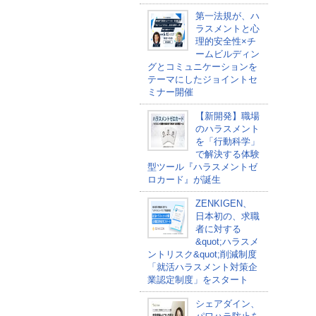
第一法規が、ハ
ラスメントと心
理的安全性×チ
ームビルディン
グとコミュニケーションを
テーマにしたジョイントセ
ミナー開催
【新開発】職場
のハラスメント
を「行動科学」
で解決する体験
型ツール『ハラスメントゼ
ロカード』が誕生
ZENKIGEN、
日本初の、求職
者に対する
&quot;ハラスメ
ントリスク&quot;削減制度
「就活ハラスメント対策企
業認定制度」をスタート
シェアダイン、