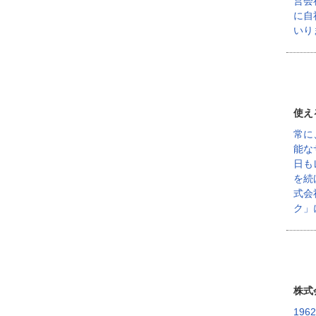
営会
に自
いり
使え
常に
能な
日も
を続
式会
ク」
株式
19