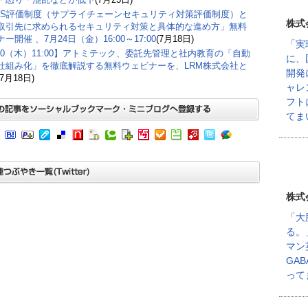
CS評価制度（サプライチェーンセキュリティ対策評価制度）と
株式
取引先に求められるセキュリティ対策と具体的な進め方」無料
ー開催 、7月24日（金）16:00～17:00
(7月18日)
「実
/30（木）11:00】アトミテック、委託先管理と社内教育の「自動
に、
仕組み化」を徹底解説する無料ウェビナーを、LRM株式会社と
開発
(7月18日)
ャレ
フト
てま
株式
「大
る。
マン
GA
って