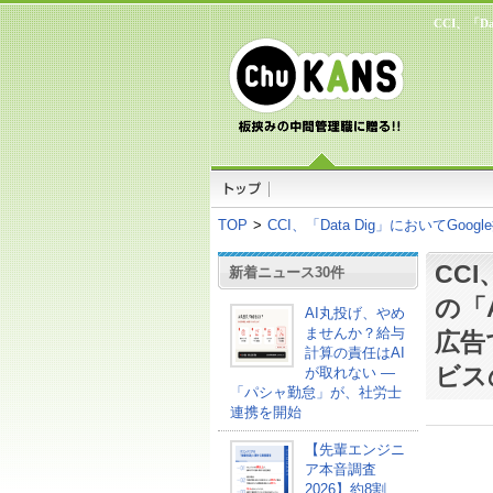
CCI、「D
TOP
>
CCI、「Data Dig」においてGo
CCI
新着ニュース30件
の「A
AI丸投げ、やめ
ませんか？給与
広告
計算の責任はAI
ビス
が取れない ―
「パシャ勤怠」が、社労士
連携を開始
【先輩エンジニ
ア本音調査
2026】約8割