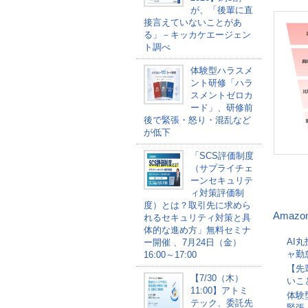
が、「後輩に直
接言えていないことがあ
る」－キッカケエージェン
ト調べ
体験型ハラスメ
ント研修「ハラ
スメントゼロカ
ード」、研修前
後で緊張・怒り・混乱など
が低下
「SCS評価制度
（サプライチェ
ーンセキュリテ
ィ対策評価制
度）とは？取引先に求めら
Amazo
れるセキュリティ対策と具
体的な進め方」無料セミナ
AI
ー開催 、7月24日（金）
ャ勤
16:00～17:00
【先
【7/30（木）
いこ
11:00】アトミ
体験
テック、委託先
緊張