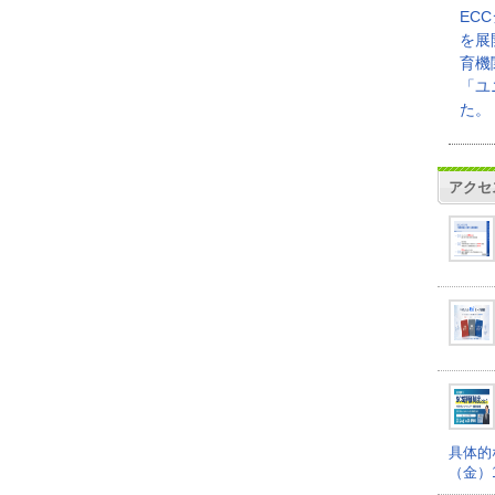
EC
を展
育機
「ユ
た。
アクセ
具体的
（金）16