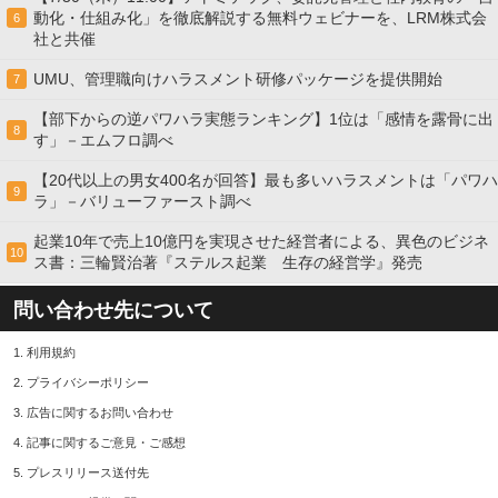
動化・仕組み化」を徹底解説する無料ウェビナーを、LRM株式会
6
社と共催
UMU、管理職向けハラスメント研修パッケージを提供開始
7
【部下からの逆パワハラ実態ランキング】1位は「感情を露骨に出
8
す」－エムフロ調べ
【20代以上の男女400名が回答】最も多いハラスメントは「パワハ
9
ラ」－バリューファースト調べ
起業10年で売上10億円を実現させた経営者による、異色のビジネ
10
ス書：三輪賢治著『ステルス起業 生存の経営学』発売
問い合わせ先について
1.
利用規約
2.
プライバシーポリシー
3.
広告に関するお問い合わせ
4.
記事に関するご意見・ご感想
5.
プレスリリース送付先