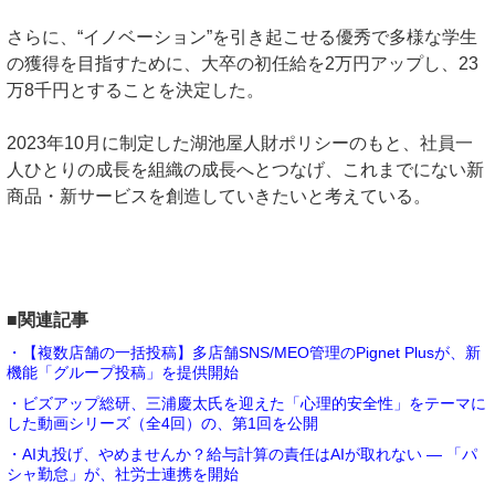
さらに、“イノベーション”を引き起こせる優秀で多様な学生
の獲得を目指すために、大卒の初任給を2万円アップし、23
万8千円とすることを決定した。
2023年10月に制定した湖池屋人財ポリシーのもと、社員一
人ひとりの成長を組織の成長へとつなげ、これまでにない新
商品・新サービスを創造していきたいと考えている。
■関連記事
・【複数店舗の一括投稿】多店舗SNS/MEO管理のPignet Plusが、新
機能「グループ投稿」を提供開始
・ビズアップ総研、三浦慶太氏を迎えた「心理的安全性」をテーマに
した動画シリーズ（全4回）の、第1回を公開
・AI丸投げ、やめませんか？給与計算の責任はAIが取れない ― 「パ
シャ勤怠」が、社労士連携を開始