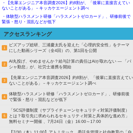
・【先輩エンジニア本音調査2026】約8割が、「後輩に直接言えてい
ないことがある」－キッカケエージェント調べ
・体験型ハラスメント研修「ハラスメントゼロカード」、研修前後で
緊張・怒り・混乱などが低下
アクセスランキング
ビズアップ総研、三浦慶太氏を迎えた「心理的安全性」をテーマ
1
にした動画シリーズ（全4回）の、第1回を公開
AI丸投げ、やめませんか？給与計算の責任はAIが取れない ― 「パ
2
シャ勤怠」が、社労士連携を開始
【先輩エンジニア本音調査2026】約8割が、「後輩に直接言えてい
3
ないことがある」－キッカケエージェント調べ
体験型ハラスメント研修「ハラスメントゼロカード」、研修前後
4
で緊張・怒り・混乱などが低下
「SCS評価制度（サプライチェーンセキュリティ対策評価制度）
とは？取引先に求められるセキュリティ対策と具体的な進め方」
5
無料セミナー開催 、7月24日（金）16:00～17:00
【7/30（木）11:00】アトミテック、委託先管理と社内教育の「自