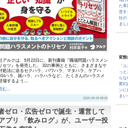
た革
営す
社の
まし
変態
社アルクは、9月22日に、新刊書籍『職場問題ハラスメン
リセツ』を発売した。 32の事例とともに、さまざまなケ
「ユ
対処法に迫るセクハラ、パワハラ、マタハラ、ケアハ
っと
OGIハラ、就ハラ、ハラハラなど。 たくさんのハラスメ
らな
登場するよう…
変幻
む...
ンに
まい
2025-09-29 08:00
者ゼロ・広告ゼロで誕生・運営して
アプリ 「飲みログ」が、ユーザー投