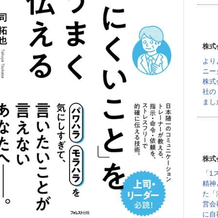
株式
より
ニー
株式
社の
まし
株式
「1
精神
た「
営会
に自