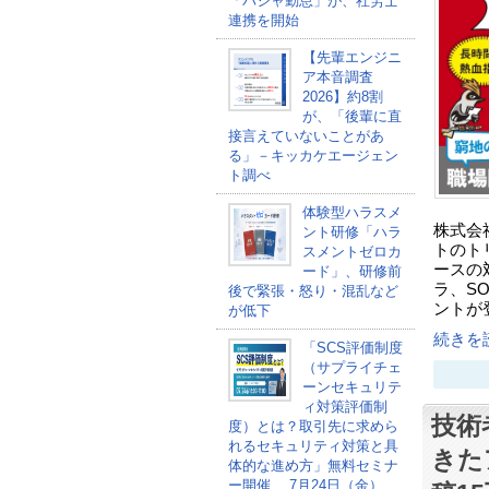
「パシャ勤怠」が、社労士
連携を開始
【先輩エンジニ
ア本音調査
2026】約8割
が、「後輩に直
接言えていないことがあ
る」－キッカケエージェン
ト調べ
体験型ハラスメ
株式会
ント研修「ハラ
トのト
スメントゼロカ
ースの
ード」、研修前
ラ、S
後で緊張・怒り・混乱など
ントが
が低下
続きを読
「SCS評価制度
（サプライチェ
ーンセキュリテ
ィ対策評価制
技術
度）とは？取引先に求めら
れるセキュリティ対策と具
きた
体的な進め方」無料セミナ
ー開催 、7月24日（金）