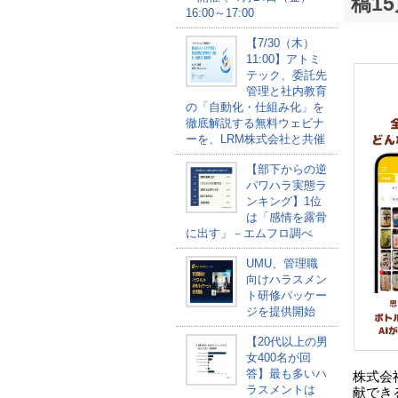
稿1
16:00～17:00
【7/30（木）
11:00】アトミ
テック、委託先
管理と社内教育
の「自動化・仕組み化」を
徹底解説する無料ウェビナ
ーを、LRM株式会社と共催
【部下からの逆
パワハラ実態ラ
ンキング】1位
は「感情を露骨
に出す」－エムフロ調べ
UMU、管理職
向けハラスメン
ト研修パッケー
ジを提供開始
【20代以上の男
女400名が回
答】最も多いハ
株式会
ラスメントは
献でき