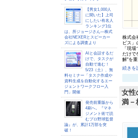
【男女1,000人
に聞いた】上司
にしたい有名人
ランキング1位
は、所ジョージさん―株式
株式会
会社NEXERとスピーカー
ビス」
ズによる調査より
「現場
AIと会話するだ
だけで
けで、タスクが
解”を
自動で進む！
続きを読
5/23（土）、無
料セミナー「タスク作成や
資料生成を自動化するエー
ジェントワークフロー入
女性
門」開催
満－
発売前重版から
4刷へ。『マネ
ジメント術で読
むプロ野球監督
論』が、累計1万部を突
破！