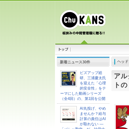
ヘッド
新着ニュース30件
ビズアップ総
アル
研、三浦慶太氏
を迎えた「心理
トの
的安全性」をテ
ーマにした動画シリーズ
（全4回）の、第1回を公開
AI丸投げ、やめ
ませんか？給与
計算の責任はAI
が取れない ―