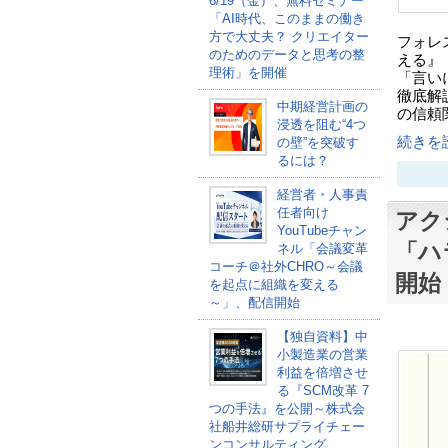
6/19（金）、無料セミナー
「AI時代、このままの働き
方で大丈夫？ クリエイター
フォレ
のためのデータと思考の整
える』
理術」を開催
「言い
徹底解
中期経営計画の
の信頼
浸透を阻む“4つ
続きを読
の壁”を突破す
るには？
経営者・人事責
任者向け
アク
YouTubeチャン
「ハ
ネル「会議変革
コーチ＠社外CHRO～会議
開始
を起点に組織を変える
～」、配信開始
【独自資料】中
小製造業の営業
利益を倍増させ
る『SCM改革 7
つの手法』を公開～株式会
社船井総研サプライチェー
ンコンサルティング