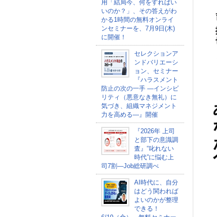
用「結局今、何をすればい
いのか？」、その答えがわ
かる1時間の無料オンライ
ンセミナーを、7月9日(木)
に開催！
セレクションア
ンドバリエーシ
ョン、セミナー
『ハラスメント
防止の次の一手 ―インシビ
リティ（悪意なき無礼）に
気づき、組織マネジメント
力を高める―』開催
『2026年 上司
と部下の意識調
査』“叱れない
時代”に悩む上
司7割―Job総研調べ
AI時代に、自分
はどう関われば
よいのかが整理
できる！