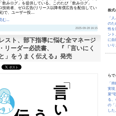
「飲みログ」を提供している。このたび「飲みログ」
ロ技術者、ゼロ広告(リリース以降有償広告を配信してい
株式
況)で、ユーザー投…
「人
む...
のた
2025-09-28 16:15
性を
ント
レスト、部下指導に悩む全マネージ
に自
いり
・リーダー必読書、 『「言いにく
と」をうまく伝える』発売
らで
「持
実現
菜″
る、
の「
した