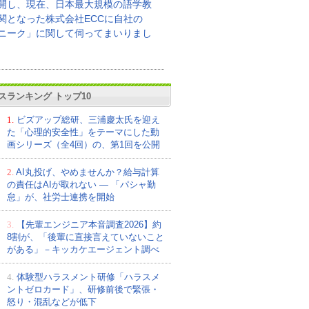
開し、現在、日本最大規模の語学教
関となった株式会社ECCに自社の
ニーク」に関して伺ってまいりまし
スランキング トップ10
1.
ビズアップ総研、三浦慶太氏を迎え
た「心理的安全性」をテーマにした動
画シリーズ（全4回）の、第1回を公開
2.
AI丸投げ、やめませんか？給与計算
の責任はAIが取れない ― 「パシャ勤
怠」が、社労士連携を開始
3.
【先輩エンジニア本音調査2026】約
8割が、「後輩に直接言えていないこと
がある」－キッカケエージェント調べ
4.
体験型ハラスメント研修「ハラスメ
ントゼロカード」、研修前後で緊張・
怒り・混乱などが低下