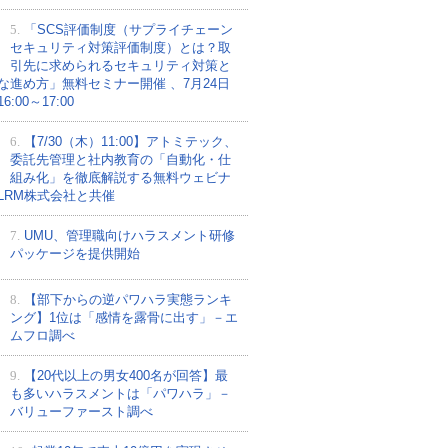
5.
「SCS評価制度（サプライチェーン
セキュリティ対策評価制度）とは？取
引先に求められるセキュリティ対策と
な進め方」無料セミナー開催 、7月24日
:00～17:00
6.
【7/30（木）11:00】アトミテック、
委託先管理と社内教育の「自動化・仕
組み化」を徹底解説する無料ウェビナ
LRM株式会社と共催
7.
UMU、管理職向けハラスメント研修
パッケージを提供開始
8.
【部下からの逆パワハラ実態ランキ
ング】1位は「感情を露骨に出す」－エ
ムフロ調べ
9.
【20代以上の男女400名が回答】最
も多いハラスメントは「パワハラ」－
バリューファースト調べ