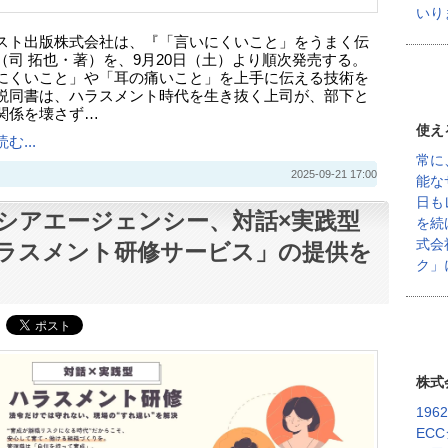
いり
スト出版株式会社は、『「言いにくいこと」をうまく伝
（司 拓也・著）を、9月20日（土）より順次発売する。
にくいこと」や「耳の痛いこと」を上手に伝える技術を
説同書は、ハラスメント時代を生き抜く上司が、部下と
関係を壊さず…
使え
む...
常に
2025-09-21 17:00
能な
日も
シアエージェンシー、対話×実践型
を続
式会
ラスメント研修サービス」の提供を
ク」
株式
19
EC