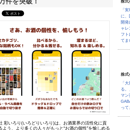
5万件を突破！
株式
「実
に、
開発
ャレ
フト
てま
株式
「大
る。
マン
GA
って
社 彩いろり(いろどりいろり)は、お酒業界の活性化に貢
るよう、より多くの人々がもっと“お酒の個性”を愉しめる