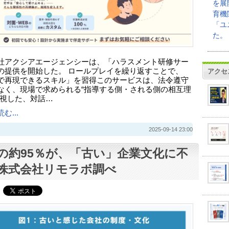
を展
育機
「ユ
た。
社アクシアエージェンシーは、「ハラスメント研修サー
の提供を開始した。 ロールプレイを繰り返すことで、
アクセ
で再現できるスキル」を習得このサービスは、法令遵守
なく、現場で求められる“指導する側・される側の相互理
重視した、対話…
む...
2025-09-14 23:00
の約95％が、「古い」企業文化に不
株式会社リモラボ調べ