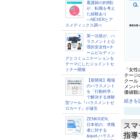
看護師の約8割
が、転職を考え
た経験あり
―NEXERとア
スメディックス調べ
第一法規が、ハ
ラスメントと心
理的安全性×チ
ームビルディン
グとコミュニケーションを
テーマにしたジョイントセ
ミナー開催
「女性
テージ
【新開発】職場
クール
のハラスメント
メンバ
を「行動科学」
価値観
で解決する体験
続きを読
型ツール『ハラスメントゼ
ロカード』が誕生
ZENKIGEN、
スマ
日本初の、求職
者に対する
指導
&quot;ハラスメ