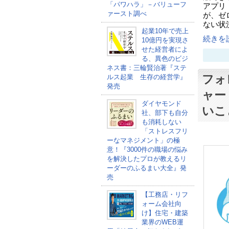
「パワハラ」－バリューフ
アプリ
ァースト調べ
が、ゼ
ない状
起業10年で売上
続きを読
10億円を実現さ
せた経営者によ
る、異色のビジ
ネス書：三輪賢治著『ステ
フォ
ルス起業 生存の経営学』
発売
ャー
ダイヤモンド
いこ
社、部下も自分
も消耗しない
「ストレスフリ
ーなマネジメント」の極
意！『3000件の職場の悩み
を解決したプロが教えるリ
ーダーのふるまい大全』発
売
【工務店・リフ
ォーム会社向
け】住宅・建築
業界のWEB運